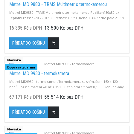
Metrel MD 9880 - TRMS Multimetr s termokamerou
Metrel MD9880 - TRMS Multimetr s termokamerou Rozlišení 80x80 px
Teplotní rozsah -20 - 260 ° C Přesnost ± 3 ° C nebo ± 3% Zorné pole 21 ° x
21 ° Spektrální rozsah 8 - 14 µm Snímková frekvence 50 Hz Ohnisková
13 500 Kč bez DPH
16 335 Kč s DPH
vzdálenost 7,5 mm Prostorové rozlišení 4,53 mrad TRMS DC a AC napětí a
proud Odpor, frekvence, kapacita, pracovní cyklus, test diod
PŘIDAT DO KOŠÍKU
Novinka
Doprava zdarma
Metrel MD 9930 - termokamera
Metrel MD9930 - termokameraTermokamera se snímačem 160 x 120
bodů Rozsah měření -20 až + 350 ° C teplotní citlivost 0,1 ° C Zabudovaný
5Mpix fotoaparát laserový ukazatel LED svítilna USB připojení HDMI Video
55 514 Kč bez DPH
67 171 Kč s DPH
výstup krytí IP62 odolnost pádu až 2m
PŘIDAT DO KOŠÍKU
Novinka