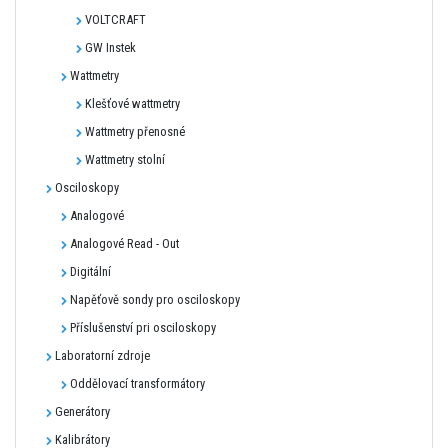
VOLTCRAFT
GW Instek
Wattmetry
Klešťové wattmetry
Wattmetry přenosné
Wattmetry stolní
Osciloskopy
Analogové
Analogové Read - Out
Digitální
Napěťově sondy pro osciloskopy
Příslušenství pri osciloskopy
Laboratorní zdroje
Oddělovací transformátory
Generátory
Kalibrátory