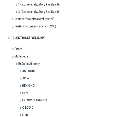
1-fázové analyzátory kvality sítě
3-fázové analyzátory kvality sítě
Testery fotovoltaických panelů
Testery nabíjecích stanic (EVSE)
ELEKTRICKÉ VELIČINY
Čítače
Multimetry
Ruční multimetry
AMPROBE
APPA
BENNING
CEM
CHAUVIN ARNOUX
C-LOGIC
FLIR