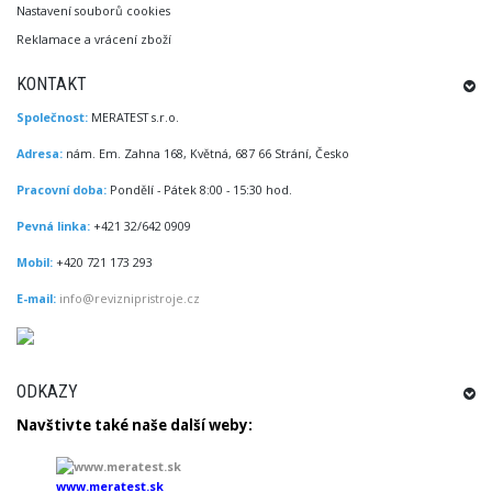
Nastavení souborů cookies
Reklamace a vrácení zboží
KONTAKT
Společnost:
MERATEST s.r.o.
Adresa:
nám. Em. Zahna 168, Květná, 687 66 Strání, Česko
Pracovní doba:
Pondělí - Pátek 8:00 - 15:30 hod.
Pevná linka:
+421 32/642 0909
Mobil:
+420 721 173 293
E-mail:
info@reviznipristroje.cz
ODKAZY
Navštivte
také
naše další
weby
:
www.meratest.sk