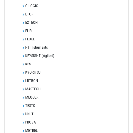
C-LOGIC
ETCR
EXTECH
FLIR
FLUKE
HT Instruments
KEYSIGHT (Agilent)
KPS
KYORITSU
LUTRON
MASTECH
MEGGER
TESTO
UNI-T
PROVA
METREL