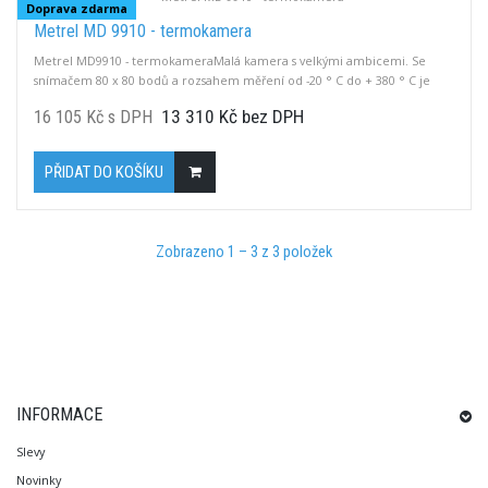
Doprava zdarma
Metrel MD 9910 - termokamera
Metrel MD9910 - termokameraMalá kamera s velkými ambicemi. Se
snímačem 80 x 80 bodů a rozsahem měření od -20 ° C do + 380 ° C je
určena pro elektroúdržeb a prohlídky v průmyslu. Kamera je vybavena
13 310 Kč bez DPH
16 105 Kč s DPH
rozhraními Bluetooth a USB.
PŘIDAT DO KOŠÍKU
Zobrazeno 1 – 3 z 3 položek
INFORMACE
Slevy
Novinky