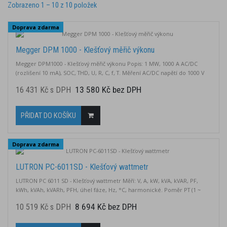
Zobrazeno 1 – 10 z 10 položek
Doprava zdarma
Megger DPM 1000 - Klešťový měřič výkonu
Megger DPM1000 - Klešťový měřič výkonu Popis: 1 MW, 1000 A AC/DC
(rozlišení 10 mA), SOC, THD, U, R, C, f, T. Měření AC/DC napětí do 1000 V
Měření AC/DC proudu do 1000 A Měření skutečné efektivní hodnoty (True
13 580 Kč bez DPH
16 431 Kč s DPH
RMS) Měření odporu do 100 kΩ Připojení přes Bluetooth s aplikací
Megger Link Určení pořadí fází Maximální průměr vodiče: 40 mm
PŘIDAT DO KOŠÍKU
Doprava zdarma
LUTRON PC-6011SD - Klešťový wattmetr
LUTRON PC 6011 SD - Klešťový wattmetr Měří: V, A, kW, kVA, kVAR, PF,
kWh, kVAh, kVARh, PFH, úhel fáze, Hz, °C, harmonické. Poměr PT (1 ~
1000) Vzorkování: 2 ~ 7200 sekund Zachytávání přechodných jevů Analýza
8 694 Kč bez DPH
10 519 Kč s DPH
THD True-RMS Grafické zobrazení průběhů Průměr kleštin 57 mm Micro
SD až 32 GB (export do Excelu) LCD displej 60 x 44,4 mm (128 x 64 px) s...