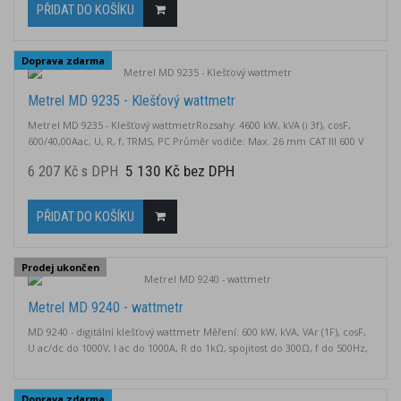
PŘIDAT DO KOŠÍKU
Doprava zdarma
Metrel MD 9235 - Klešťový wattmetr
Metrel MD 9235 - Klešťový wattmetrRozsahy: 4600 kW, kVA (i 3f), cosF,
600/40,00Aac, U, R, f, TRMS, PC Průměr vodiče: Max. 26 mm CAT III 600 V
5 130 Kč bez DPH
6 207 Kč s DPH
PŘIDAT DO KOŠÍKU
Prodej ukončen
Metrel MD 9240 - wattmetr
MD 9240 - digitální klešťový wattmetr Měření: 600 kW, kVA, VAr (1F), cosF,
U ac/dc do 1000V, I ac do 1000A, R do 1kΩ, spojitost do 300Ω, f do 500Hz,
TrueRMS, °C, RS232, Hold.Displej: 6000, podsvícený.Průměr řidiče: Max.
45 mmCAT III 600 VIP 50
Doprava zdarma