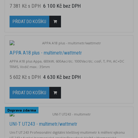
6 100 Kč bez DPH
7 381 Kč s DPH
PŘIDAT DO KOŠÍKU
APPA A18 plus - multimetr/wattmetr
APPA A18 plus Appa, 600kW, 600Aac/dc; 1000Vac/dc; cosF, T, PH, AC+DC
TRMS, Vodič max.: 35mm
4 630 Kč bez DPH
5 602 Kč s DPH
PŘIDAT DO KOŠÍKU
Doprava zdarma
UNI-T UT243 - multimetr/wattmetr
Uni-T UT 243 Profesionální digitální klešťový multimetr k měření výkonu
UT 243 s funkcí harmonické analýzyProudové kleště.• Harmonická