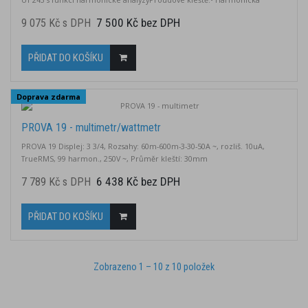
analýza do 20. harmonické• automatické nastavování rozsahů• s USB
7 500 Kč bez DPH
9 075 Kč s DPH
připojením k PC (opticky odděleno)• měření výkonů - činný, zdánlivý,
jalový• měří účinník• měří AC napětí a proud
PŘIDAT DO KOŠÍKU
Doprava zdarma
PROVA 19 - multimetr/wattmetr
PROVA 19 Displej: 3 3/4, Rozsahy: 60m-600m-3-30-50A ~, rozliš. 10uA,
TrueRMS, 99 harmon., 250V ~, Průměr kleští: 30mm
6 438 Kč bez DPH
7 789 Kč s DPH
PŘIDAT DO KOŠÍKU
Zobrazeno 1 – 10 z 10 položek