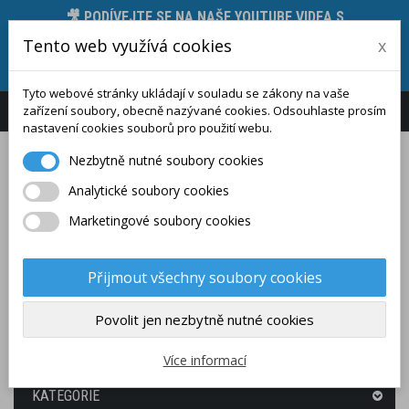
🎥 PODÍVEJTE SE NA NAŠE YOUTUBE VIDEA S
PŘEDSTAVENÍM MĚŘICÍCH PŘÍSTROJŮ, JEJICH
Tento web využívá cookies
x
FUNKCÍ A TECHNICKÝCH PARAMETRŮ 🛠️, STAČÍ
KLIKNOUT ZDE.
Tyto webové stránky ukládají v souladu se zákony na vaše
zařízení soubory, obecně nazývané cookies. Odsouhlaste prosím
Přihlášení
Zákaznický účet
nastavení cookies souborů pro použití webu.
Nezbytně nutné soubory cookies
Analytické soubory cookies
Marketingové soubory cookies
Přijmout všechny soubory cookies
Povolit jen nezbytně nutné cookies
(PRÁZDNÝ)
Více informací
KATEGORIE