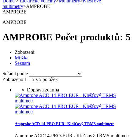
Domů
>
Elektrické veličiny
>
Multimetry
>
Klešťové
multimetry
>
AMPROBE
AMPROBE
AMPROBE
AMPROBE
Počet produktů: 5
Zobrazení:
Mřížka
Seznam
Seřadit podle
Zobrazeno 1 – 5 z 5 položek
Doprava zdarma
Amprobe ACD-14-PRO-EUR - Klešťový TRMS multimetr
Amprobe ACD14-PRO-EUR - Klešťový TRMS multimetr