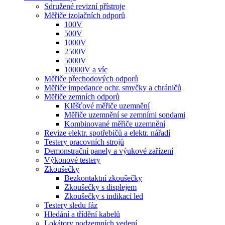
Sdružené revizní přístroje
Měřiče izolačních odporů
100V
500V
1000V
2500V
5000V
10000V a víc
Měřiče přechodových odporů
Měřiče impedance ochr. smyčky a chráničů
Měřiče zemních odporů
Klěšťové měřiče uzemnění
Měřiče uzemnění se zemními sondami
Kombinované měřiče uzemnění
Revize elektr. spotřebičů a elektr. nářadí
Testery pracovních strojů
Demonstrační panely a výukové zařízení
Výkonové testery
Zkoušečky
Bezkontaktní zkoušečky
Zkoušečky s displejem
Zkoušečky s indikací led
Testery sledu fáz
Hledání a třídění kabelů
Lokátory podzemních vedení