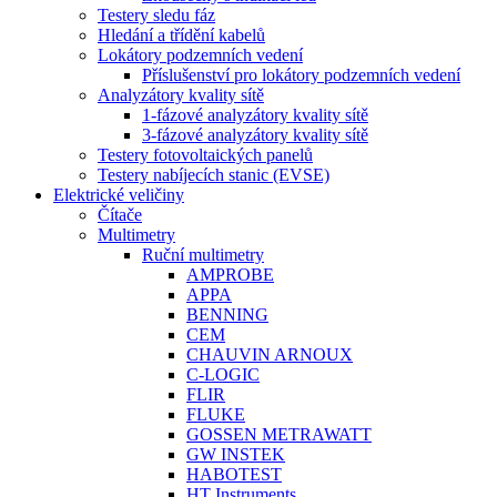
Testery sledu fáz
Hledání a třídění kabelů
Lokátory podzemních vedení
Příslušenství pro lokátory podzemních vedení
Analyzátory kvality sítě
1-fázové analyzátory kvality sítě
3-fázové analyzátory kvality sítě
Testery fotovoltaických panelů
Testery nabíjecích stanic (EVSE)
Elektrické veličiny
Čítače
Multimetry
Ruční multimetry
AMPROBE
APPA
BENNING
CEM
CHAUVIN ARNOUX
C-LOGIC
FLIR
FLUKE
GOSSEN METRAWATT
GW INSTEK
HABOTEST
HT Instruments