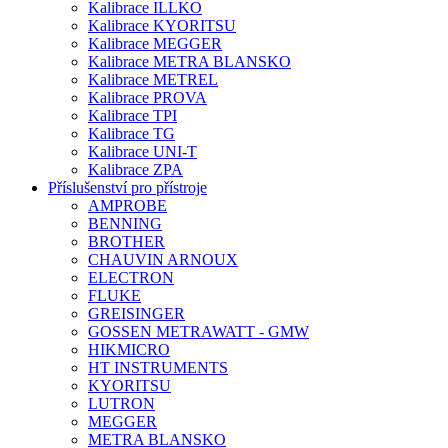
Kalibrace ILLKO
Kalibrace KYORITSU
Kalibrace MEGGER
Kalibrace METRA BLANSKO
Kalibrace METREL
Kalibrace PROVA
Kalibrace TPI
Kalibrace TG
Kalibrace UNI-T
Kalibrace ZPA
Příslušenství pro přístroje
AMPROBE
BENNING
BROTHER
CHAUVIN ARNOUX
ELECTRON
FLUKE
GREISINGER
GOSSEN METRAWATT - GMW
HIKMICRO
HT INSTRUMENTS
KYORITSU
LUTRON
MEGGER
METRA BLANSKO