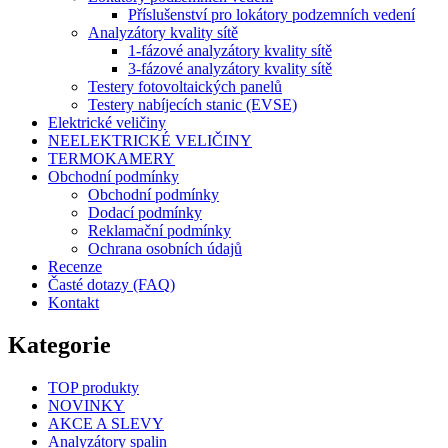
Příslušenství pro lokátory podzemních vedení
Analyzátory kvality sítě
1-fázové analyzátory kvality sítě
3-fázové analyzátory kvality sítě
Testery fotovoltaických panelů
Testery nabíjecích stanic (EVSE)
Elektrické veličiny
NEELEKTRICKÉ VELIČINY
TERMOKAMERY
Obchodní podmínky
Obchodní podmínky
Dodací podmínky
Reklamační podmínky
Ochrana osobních údajů
Recenze
Časté dotazy (FAQ)
Kontakt
Kategorie
TOP produkty
NOVINKY
AKCE A SLEVY
Analyzátory spalin