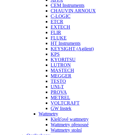
CEM Instruments
CHAUVIN ARNOUX
C-LOGIC
ETCR
EXTECH
FLIR
FLUKE
HT Instruments
KEYSIGHT (Agilent)
KPS
KYORITSU
LUTRON
MASTECH
MEGGER
TESTO
UNI-T
PROVA
METREL
VOLTCRAFT
GW Instek
Wattmetry
Klešťové wattmetry
Wattmetry přenosné
Wattmetry stolní