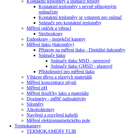
Kontaktní teploměry a snímače teploty
Kontaktní teploměry s pevně připojeným
snímačem
Kontaktní teploměry se vstupem pro snímač
Snímače pro kontaktní teploměry
Měření otáček a vibrací
Stroboskopy
Endoskopy - inspekční kamery
Měření tlaku (tlakoměry)
Přístroje na měření tlaku - Digitální tlakoměry
Snímače tlaku
Snímače tlaku MSD - nerezové
Snímače tlaku GMSD - plastové
Příslušenství pro měření tlaku
Vlhkost dřeva a různých materiálů
Měření koncentrace plynů
Měření pH
Měření tloušťky laku a materiálu
Dozimetry - měřič radioaktivity
Siloměry
Alkoholtestery
Navíjení a rozvíjení kabelů
Měření elektromagnetického pole
Termokamery
TERMOKAMERY FLIR