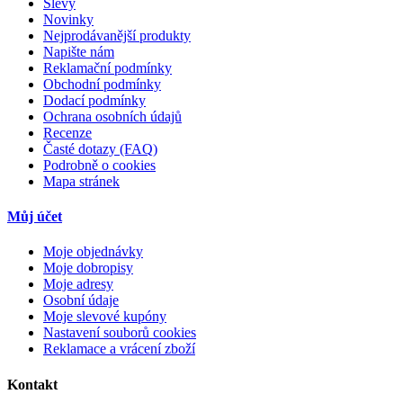
Slevy
Novinky
Nejprodávanější produkty
Napište nám
Reklamační podmínky
Obchodní podmínky
Dodací podmínky
Ochrana osobních údajů
Recenze
Časté dotazy (FAQ)
Podrobně o cookies
Mapa stránek
Můj účet
Moje objednávky
Moje dobropisy
Moje adresy
Osobní údaje
Moje slevové kupóny
Nastavení souborů cookies
Reklamace a vrácení zboží
Kontakt