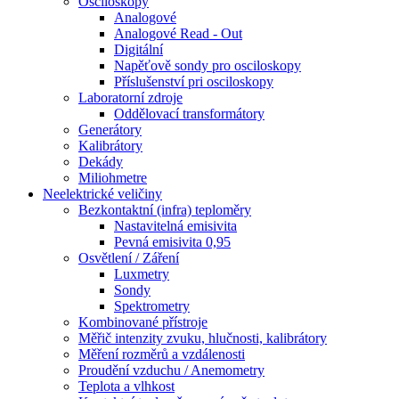
Osciloskopy
Analogové
Analogové Read - Out
Digitální
Napěťově sondy pro osciloskopy
Příslušenství pri osciloskopy
Laboratorní zdroje
Oddělovací transformátory
Generátory
Kalibrátory
Dekády
Miliohmetre
Neelektrické veličiny
Bezkontaktní (infra) teploměry
Nastavitelná emisivita
Pevná emisivita 0,95
Osvětlení / Záření
Luxmetry
Sondy
Spektrometry
Kombinované přístroje
Měřič intenzity zvuku, hlučnosti, kalibrátory
Měření rozměrů a vzdálenosti
Proudění vzduchu / Anemometry
Teplota a vlhkost