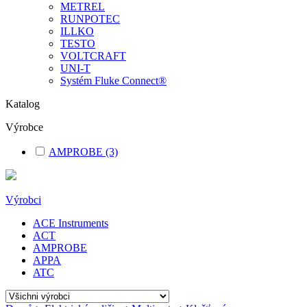
METREL
RUNPOTEC
ILLKO
TESTO
VOLTCRAFT
UNI-T
Systém Fluke Connect®
Katalog
Výrobce
AMPROBE
(3)
Výrobci
ACE Instruments
ACT
AMPROBE
APPA
ATC