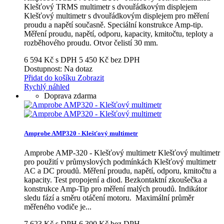
Klešťový TRMS multimetr s dvouřádkovým displejem
Klešťový multimetr s dvouřádkovým displejem pro měření
proudu a napětí současně. Speciální konstrukce Amp-tip.
Měření proudu, napětí, odporu, kapacity, kmitočtu, teploty a
rozběhového proudu. Otvor čelistí 30 mm.
6 594 Kč s DPH
5 450 Kč bez DPH
Dostupnost: Na dotaz
Přidat do košíku
Zobrazit
Rychlý náhled
Doprava zdarma
Amprobe AMP320 - Klešťový multimetr
Amprobe AMP-320 - Klešťový multimetr Klešťový multimetr
pro použití v průmyslových podmínkách Klešťový multimetr
AC a DC proudů. Měření proudu, napětí, odporu, kmitočtu a
kapacity. Test propojení a diod. Bezkontaktní zkoušečka a
konstrukce Amp-Tip pro měření malých proudů. Indikátor
sledu fází a směru otáčení motoru. Maximální průměr
měřeného vodiče je...
7 623 Kč s DPH
6 300 Kč bez DPH