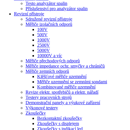
Testo analyzátor spalin
Příslušenství pro analyzátor spalin
Revizní přístroje
Sdružené revizní přístroje
Měřiče izolačních odporů
100V
500V
1000V
2500V
5000V
10000V a víc
Měřiče přechodových odporů
Měřiče impedance ochr. smyčky a chráničů
Měřiče zemních odporů
Klěšťové měřiče uzemnění
Měřiče uzemnění se zemními sondami
Kombinované měřiče uzemnění
Revize elektr. spotřebičů a elektr. nářadí
Testery pracovních strojů
Demonstrační panely a výukové zařízení
Výkonové testery
Zkoušečky
Bezkontaktní zkoušečky
Zkoušečky s displejem
Zkoušečky s indikací led