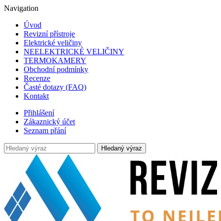
Navigation
Úvod
Revizní přístroje
Elektrické veličiny
NEELEKTRICKÉ VELIČINY
TERMOKAMERY
Obchodní podmínky
Recenze
Časté dotazy (FAQ)
Kontakt
Přihlášení
Zákaznický účet
Seznam přání
Hledaný výraz