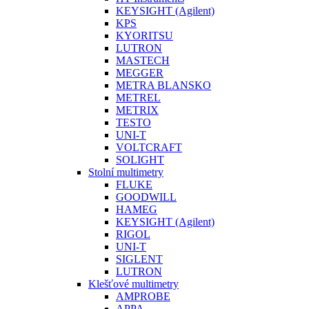
KEYSIGHT (Agilent)
KPS
KYORITSU
LUTRON
MASTECH
MEGGER
METRA BLANSKO
METREL
METRIX
TESTO
UNI-T
VOLTCRAFT
SOLIGHT
Stolní multimetry
FLUKE
GOODWILL
HAMEG
KEYSIGHT (Agilent)
RIGOL
UNI-T
SIGLENT
LUTRON
Klešťové multimetry
AMPROBE
APPA