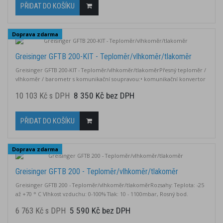
PŘIDAT DO KOŠÍKU
Doprava zdarma
Greisinger GFTB 200-KIT - Teploměr/vlhkoměr/tlakoměr
Greisinger GFTB 200-KIT - Teploměr/vlhkoměr/tlakoměrPřesný teploměr /
vlhkoměr / barometr s komunikační soupravou:• komunikační konvertor
USB 3100 N • software EBS 20M (pro on-line záznam všech 7 měřených
8 350 Kč bez DPH
10 103 Kč s DPH
veličin) Rozsahy: - teplota: -25 až +70°C - vlhkost vzduchu: 0-100% - tlak: 10-
1100mbar, Rosný bod. Kalibrační list pod výrobce.
PŘIDAT DO KOŠÍKU
Doprava zdarma
Greisinger GFTB 200 - Teploměr/vlhkoměr/tlakoměr
Greisinger GFTB 200 - Teploměr/vlhkoměr/tlakoměrRozsahy: Teplota: -25
až +70 ° C Vlhkost vzduchu: 0-100% Tlak: 10 - 1100mbar, Rosný bod.
Kalibrační list od výrobce.
5 590 Kč bez DPH
6 763 Kč s DPH