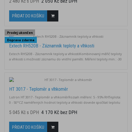
2 050 Kč bez DPH
2 480 Kč s DPH
vzduchu - Rozsah: 950 až 1050 hPa, Rozlišení: 0,1 hPa
PŘIDAT DO KOŠÍKU
Prodej ukončen
Doprava zdarma
Extech RH520B - Záznamník teploty a vlhkosti
Extech RH520B - Záznamník teploty a vlhkostiKombinovaný měřič teploty
a vlhkosti s možností záznamu do vnitřní paměti. Měření teploty min.: -30
°C Měření teploty max.: 60 °C Měření vlhkosti: 1 ... 99%
HT 3017 - Teploměr a vlhkoměr
Lutron HT 3017 - Teploměr a vlhkoměrRozsah měření: 5 - 95% RHTeplota:
0 - 50°CZ naměřených hodnot teploty a vlhkosti dovede spočítat teplotu
rosného bodu (-25.3 až 48.9 ℃) a teploty mokrého vzduchu (-21.6 až 50.0
4 170 Kč bez DPH
5 045 Kč s DPH
℃).
PŘIDAT DO KOŠÍKU