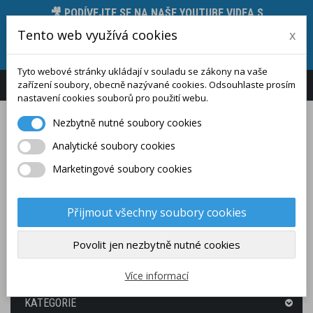
🎥 PODÍVEJTE SE NA NAŠE YOUTUBE VIDEA S
PŘEDSTAVENÍM MĚŘICÍCH PŘÍSTROJŮ, JEJICH
Tento web využívá cookies
x
FUNKCÍ A TECHNICKÝCH PARAMETRŮ 🛠️, STAČÍ
KLIKNOUT ZDE.
Tyto webové stránky ukládají v souladu se zákony na vaše
zařízení soubory, obecně nazývané cookies. Odsouhlaste prosím
Přihlášení
Zákaznický účet
nastavení cookies souborů pro použití webu.
Nezbytně nutné soubory cookies
Analytické soubory cookies
Marketingové soubory cookies
Přijmout všechny soubory cookies
Povolit jen nezbytně nutné cookies
(PRÁZDNÝ)
Více informací
KATEGORIE