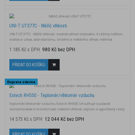
UNI-T UT377C - Měřič vlhkosti
UNI-T UT-377C - Měřič vlhkosti- nedestruktivní testování- 4 režimy měření-
indikace zdiva, sádrokartonu, tvrdého a měkkého dřeva- měřená
hloubka: 30 mm- měření okolní teploty- zvukový alarm a barevná
980 Kč bez DPH
1 185 Kč s DPH
indikující lišta- LED světlo
PŘIDAT DO KOŠÍKU
Doprava zdarma
Extech RH550 - Teploměr/vlhkoměr vzduchu
Teploměr/vlhkoměr vzduchu Extech RH550 Umožňuje současně
zaznamenávat a monitorovat relativní vlhkost, teplotu a vypočítaný rosný
bod Je vybaven funkcí LIVE nebo uživatelem naplánovaným časem
12 044 Kč bez DPH
14 573 Kč s DPH
záznamu a programovatelnými hodnotami nastavení alarmu Min/Max
Součástí dodávky je zabudovaný stojan pro stolní použití, jakož i držák pro
montáž na stěnu Model...
PŘIDAT DO KOŠÍKU