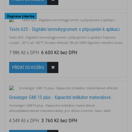
Doprava zdarma
Testo 625 - Digitální termohygrometr s připojením k aplikaci
Testo 625 - Digitální termohygrometr s připojením k aplikaci Teplotní
rozsah: -20°C až +60°C Rozsah vlhkosti: 0% až 100% Výpočet rosného bodu
a teploty mokrého teploměru Konfigurace a ukládání dat v aplikaci
6 600 Kč bez DPH
7 986 Kč s DPH
Akustický alarm při překročení mezní hodnoty Životnost baterie: až 100
hodin Odolné pouzdro s třídou ochrany IP40
PŘIDAT DO KOŠÍKU
Greisinger GMI 15 plus - Kapacitní indikátor materiálové...
Greisinger GMI15 plus - Kapacitní indikátor materiálové
vlhkostiMateriálové charakteristiky: pro dřevo a beton, navíc další
referenční charakteristika (rEF) pro relativní měření s vysokým
3 760 Kč bez DPH
4 549 Kč s DPH
rozlišenímMěřicí rozsahy:* materiálová vlhkost "u": 0,0 ... 100,0 % (dřevo),
0,0 ... cca 8,0 % (beton)vyhodnocení stavu vlhkosti sloupcový graf: 6 stupňů
od WET (mokrý)...