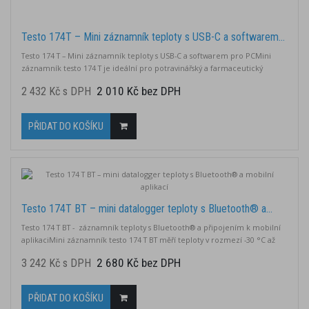
Testo 174T – Mini záznamník teploty s USB-C a softwarem...
Testo 174 T – Mini záznamník teploty s USB-C a softwarem pro PCMini
záznamník testo 174 T je ideální pro potravinářský a farmaceutický
průmysl. Sleduje teploty v rozmezí -30 °C až +70 °C, umožňuje snadné
2 010 Kč bez DPH
2 432 Kč s DPH
čtení dat přes USB-C a využívá profesionální software pro efektivní
analýzu a export do Excelu pro jednodušší dokumentaci. Profesionální
software s...
PŘIDAT DO KOŠÍKU
Testo 174T BT – mini datalogger teploty s Bluetooth® a...
Testo 174 T BT - záznamník teploty s Bluetooth® a připojením k mobilní
aplikaciMini záznamník testo 174 T BT měří teploty v rozmezí -30 °C až
+70 °C a je ideální pro potravinářský a farmaceutický průmysl. Aplikace
2 680 Kč bez DPH
3 242 Kč s DPH
testo Smart App usnadňuje konfiguraci a analýzu dat a díky Bluetooth lze
data odečítat až na vzdálenost 30 metrů. Bezplatná mobilní aplikace...
PŘIDAT DO KOŠÍKU