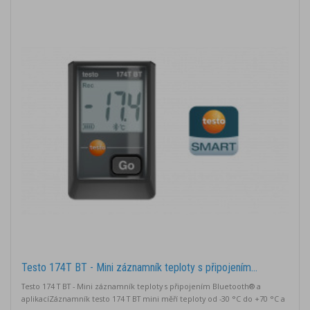
Testo 174T BT - Mini záznamník teploty s připojením...
Testo 174 T BT - Mini záznamník teploty s připojením Bluetooth® a
aplikacíZáznamník testo 174 T BT mini měří teploty od -30 °C do +70 °C a