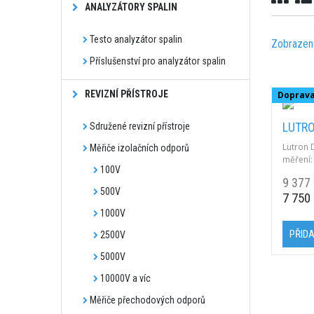
ANALYZÁTORY SPALIN
Testo analyzátor spalin
Zobrazen
Příslušenství pro analyzátor spalin
REVIZNÍ PŘÍSTROJE
Doprav
LUTRO
Sdružené revizní přístroje
Lutron 
Měřiče izolačních odporů
měření:
100V
(Power 
9 377
Hz; zákl
500V
7 750
rozhran
1000V
PŘIDA
2500V
5000V
10000V a víc
Měřiče přechodových odporů