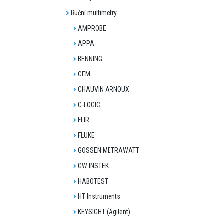
Ruční multimetry
AMPROBE
APPA
BENNING
CEM
CHAUVIN ARNOUX
C-LOGIC
FLIR
FLUKE
GOSSEN METRAWATT
GW INSTEK
HABOTEST
HT Instruments
KEYSIGHT (Agilent)