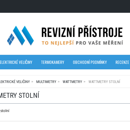
ELEKTRICKÉ VELIČINY
TERMOKAMERY
OBCHODNÍ PODMÍNKY
RECENZE
LEKTRICKÉ VELIČINY
MULTIMETRY
WATTMETRY
WATTMETRY STOLNÍ
METRY STOLNÍ
stolní