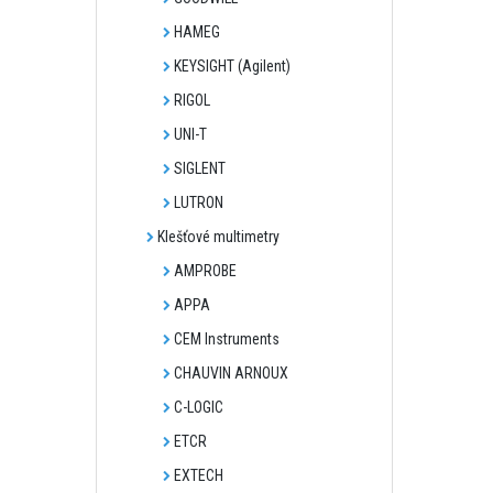
HAMEG
KEYSIGHT (Agilent)
RIGOL
UNI-T
SIGLENT
LUTRON
Klešťové multimetry
AMPROBE
APPA
CEM Instruments
CHAUVIN ARNOUX
C-LOGIC
ETCR
EXTECH