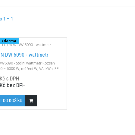
o 1 – 1
a zdarma
N DW 6090 - wattmetr
DW6090 - Stolní wattmetr Rozsah
 0 ~ 6000 W; měření W, VA, kWh, PF
Factor), 600 V AC/DC, 10 A AC/DC,
 Kč s DPH
adní přesnost ± (1,5 % + 1 digit);
 Kč bez DPH
í RS-232.
T DO KOŠÍKU