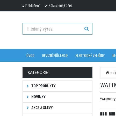
Přihlášení
Zákaznický účet
ÚVOD
REVIZNÍ PŘÍSTROJE
ELEKTRICKÉ VELIČINY
NE
KATEGORIE
E
WATT
TOP PRODUKTY
NOVINKY
Wattmetry 
AKCE A SLEVY