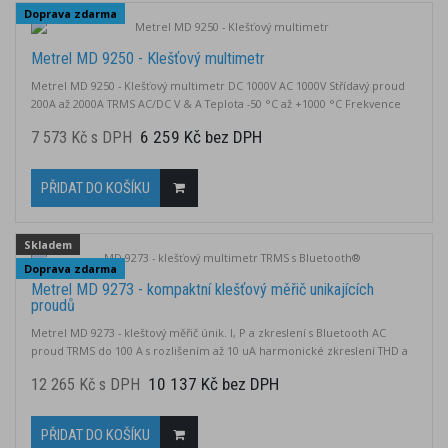
IV 300 V
Doprava zdarma
Metrel MD 9250 - Klešťový multimetr
Metrel MD 9250 - Klešťový multimetr DC 1000V AC 1000V Střídavý proud
200A až 2000A TRMS AC/DC V & A Teplota -50 °C až +1000 °C Frekvence
10Hz až 400,0Hz Velikost čelistí 55 mm Data Hold & Peak Hold Volitelný
6 259 Kč bez DPH
7 573 Kč s DPH
software PC Link Velký LCD displej s podsvícením Přepětí CAT IV 1000V
PŘIDAT DO KOŠÍKU
Skladem
Doprava zdarma
Metrel MD 9273 - kompaktní klešťový měřič unikajících
proudů
Metrel MD 9273 - kleštový měřič únik. I, P a zkreslení s Bluetooth AC
proud TRMS do 100 A s rozlišením až 10 uA harmonické zkreslení THD a
jednotlivé harmonické složky činný, jalový a zdánlivý výkon funkce HOLD,
10 137 Kč bez DPH
12 265 Kč s DPH
MAX, MIN, PEAK AC/DC U do 600 V, Měření střídavého proudu s přesností
0,8 % a základním rozlišením 0,01 mA a napětí s přesností 0,5 % a...
PŘIDAT DO KOŠÍKU