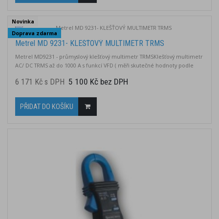
Novinka
Doprava zdarma
Metrel MD 9231- KLEŠŤOVÝ MULTIMETR TRMS
Metrel MD9231 - průmyslový klešťový multimetr TRMSKlešťový multimetr
AC/ DC TRMS až do 1000 A s funkcí VFD ( měři skutečné hodnoty podle
frekvencí )
5 100 Kč bez DPH
6 171 Kč s DPH
PŘIDAT DO KOŠÍKU