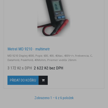
Metrel MD 9210 - multimetr
MD 9210 Displej:4000, Popis: 600, 400, 40Aac, 400V~/=, frekvencia, C,
DataHold, PeakHold, 40Mohm, Priemer vodiča: 26mm
2 622 Kč bez DPH
3 172 Kč s DPH
PŘIDAT DO KOŠÍKU
Zobrazeno 1 – 6 z 6 položek