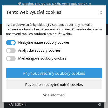
🎥 PODÍVEJTE SE NA NAŠE YOUTUBE VIDEA S
PŘEDSTAVENÍM MĚŘICÍCH PŘÍSTROJŮ, JEJICH
Tento web využívá cookies
x
FUNKCÍ A TECHNICKÝCH PARAMETRŮ 🛠️, STAČÍ
KLIKNOUT ZDE.
Tyto webové stránky ukládají v souladu se zákony na vaše
zařízení soubory, obecně nazývané cookies. Odsouhlaste prosím
Přihlášení
Zákaznický účet
nastavení cookies souborů pro použití webu.
Nezbytně nutné soubory cookies
Analytické soubory cookies
Marketingové soubory cookies
Přijmout všechny soubory cookies
Povolit jen nezbytně nutné cookies
(PRÁZDNÝ)
Více informací
KATEGORIE