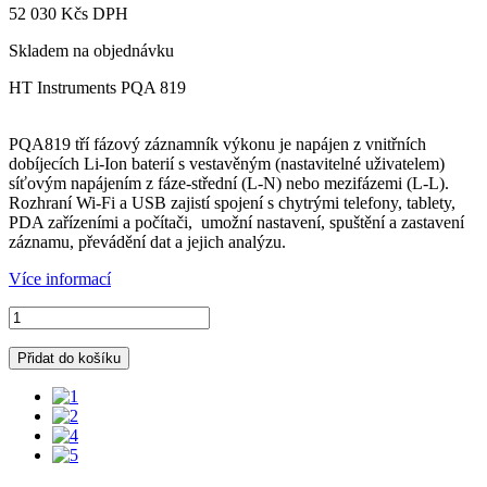
52 030 Kč
s DPH
Skladem na objednávku
HT Instruments PQA 819
PQA819 tří fázový záznamník výkonu je napájen z vnitřních
dobíjecích Li-Ion baterií s vestavěným (nastavitelné uživatelem)
síťovým napájením z fáze-střední (L-N) nebo mezifázemi (L-L).
Rozhraní Wi-Fi a USB zajistí spojení s chytrými telefony, tablety,
PDA zařízeními a počítači, umožní nastavení, spuštění a zastavení
záznamu, převádění dat a jejich analýzu.
Více informací
Přidat do košíku