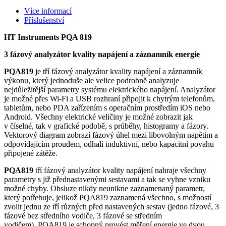
Více informací
Příslušenství
HT Instruments PQA 819
3 fázový analyzátor kvality napájení a záznamník energie
PQA819
je tří fázový analyzátor kvality napájení a záznamník
výkonu, který jednoduše ale velice podrobně analyzuje
nejdůležitější parametry systému elektrického napájení. Analyzátor
je možné přes Wi-Fi a USB rozhraní připojit k chytrým telefonům,
tabletům, nebo PDA zařízením s operačním prostředím iOS nebo
Android. Všechny elektrické veličiny je možné zobrazit jak
v číselné, tak v grafické podobě, s průběhy, histogramy a fázory.
Vektorový diagram zobrazí fázový úhel mezi libovolným napětím a
odpovídajícím proudem, odhalí induktivní, nebo kapacitní povahu
připojené zátěže.
PQA819
tří fázový analyzátor kvality napájení nahraje všechny
parametry s již přednastavenými sestavami a tak se vyhne vzniku
možné chyby. Obsluze nikdy neunikne zaznamenaný parametr,
který potřebuje, jelikož PQA819 zaznamená všechno, s možností
zvolit jednu ze tří různých před nastavených sestav (jedno fázové, 3
fázové bez středního vodiče, 3 fázové se středním
vodičem).
PQA819 je schopný provést měření energie ve dvou