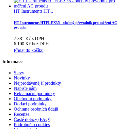
HT Instruments HT...
HT Instruments HTFLEX35 - ohebný převodník pro měření AC
proudu
7 381 Kč s DPH
6 100 Kč bez DPH
Přidat do košíku
Informace
Slevy
Novinky
Nejprodávanější produkty
Napište nám
Reklamační podmínky
Obchodní podmínky
Dodací podmínky
Ochrana osobních údajů
Recenze
Časté dotazy (FAQ)
Podrobně o cookies