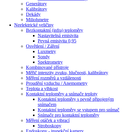
Generátory
Kalibrátory
Dekády
Miliohmetre
Neelektrické veličiny
Bezkontaktní (infra) teploměry
Nastavitelná emisivita
Pevná emisivita 0,95
Osvětlení / Záření
Luxmetry
Sondy
Spektrometry
Kombinované přístroje
Měřič intenzity zvuku, hlučnosti, kalibrátory
Měření rozměrů a vzdálenosti
Proudění vzduchu / Anemometry
Teplota a vlhkost
Kontaktní teploměry a snímače teploty
Kontaktní teploměry s pevně připojeným
snímačem
Kontaktní teploměry se vstupem pro snímač
Snímače pro kontaktní teploměry
Měření otáček a vibrací
Stroboskopy
Endoskopy - inspekční kamery