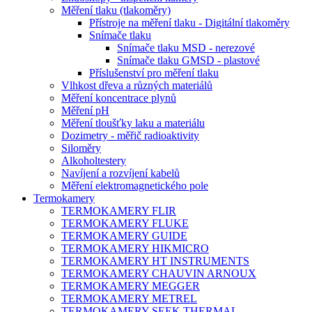
Měření tlaku (tlakoměry)
Přístroje na měření tlaku - Digitální tlakoměry
Snímače tlaku
Snímače tlaku MSD - nerezové
Snímače tlaku GMSD - plastové
Příslušenství pro měření tlaku
Vlhkost dřeva a různých materiálů
Měření koncentrace plynů
Měření pH
Měření tloušťky laku a materiálu
Dozimetry - měřič radioaktivity
Siloměry
Alkoholtestery
Navíjení a rozvíjení kabelů
Měření elektromagnetického pole
Termokamery
TERMOKAMERY FLIR
TERMOKAMERY FLUKE
TERMOKAMERY GUIDE
TERMOKAMERY HIKMICRO
TERMOKAMERY HT INSTRUMENTS
TERMOKAMERY CHAUVIN ARNOUX
TERMOKAMERY MEGGER
TERMOKAMERY METREL
TERMOKAMERY SEEK THERMAL