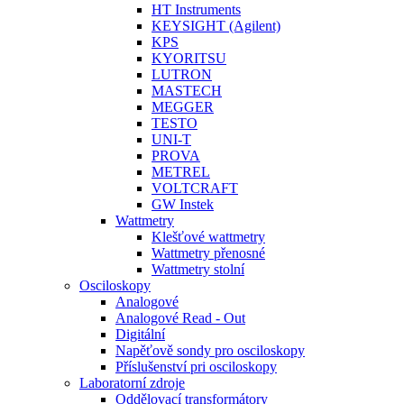
HT Instruments
KEYSIGHT (Agilent)
KPS
KYORITSU
LUTRON
MASTECH
MEGGER
TESTO
UNI-T
PROVA
METREL
VOLTCRAFT
GW Instek
Wattmetry
Klešťové wattmetry
Wattmetry přenosné
Wattmetry stolní
Osciloskopy
Analogové
Analogové Read - Out
Digitální
Napěťově sondy pro osciloskopy
Příslušenství pri osciloskopy
Laboratorní zdroje
Oddělovací transformátory