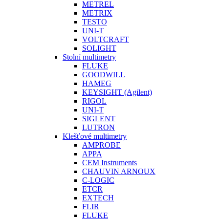
METREL
METRIX
TESTO
UNI-T
VOLTCRAFT
SOLIGHT
Stolní multimetry
FLUKE
GOODWILL
HAMEG
KEYSIGHT (Agilent)
RIGOL
UNI-T
SIGLENT
LUTRON
Klešťové multimetry
AMPROBE
APPA
CEM Instruments
CHAUVIN ARNOUX
C-LOGIC
ETCR
EXTECH
FLIR
FLUKE