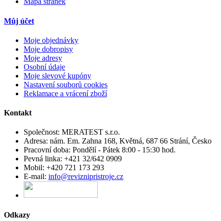
Mapa stránek
Můj účet
Moje objednávky
Moje dobropisy
Moje adresy
Osobní údaje
Moje slevové kupóny
Nastavení souborů cookies
Reklamace a vrácení zboží
Kontakt
Společnost:
MERATEST s.r.o.
Adresa:
nám. Em. Zahna 168, Květná, 687 66 Strání, Česko
Pracovní doba:
Pondělí - Pátek 8:00 - 15:30 hod.
Pevná linka:
+421 32/642 0909
Mobil:
+420 721 173 293
E-mail:
info@reviznipristroje.cz
Odkazy