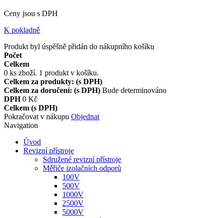
Ceny jsou s DPH
K pokladně
Produkt byl úspěšně přidán do nákupního košíku
Počet
Celkem
0
ks zboží.
1 produkt v košíku.
Celkem za produkty: (s DPH)
Celkem za doručení: (s DPH)
Bude determinováno
DPH
0 Kč
Celkem (s DPH)
Pokračovat v nákupu
Objednat
Navigation
Úvod
Revizní přístroje
Sdružené revizní přístroje
Měřiče izolačních odporů
100V
500V
1000V
2500V
5000V