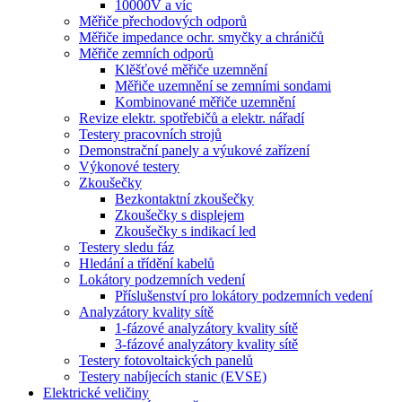
10000V a víc
Měřiče přechodových odporů
Měřiče impedance ochr. smyčky a chráničů
Měřiče zemních odporů
Klěšťové měřiče uzemnění
Měřiče uzemnění se zemními sondami
Kombinované měřiče uzemnění
Revize elektr. spotřebičů a elektr. nářadí
Testery pracovních strojů
Demonstrační panely a výukové zařízení
Výkonové testery
Zkoušečky
Bezkontaktní zkoušečky
Zkoušečky s displejem
Zkoušečky s indikací led
Testery sledu fáz
Hledání a třídění kabelů
Lokátory podzemních vedení
Příslušenství pro lokátory podzemních vedení
Analyzátory kvality sítě
1-fázové analyzátory kvality sítě
3-fázové analyzátory kvality sítě
Testery fotovoltaických panelů
Testery nabíjecích stanic (EVSE)
Elektrické veličiny