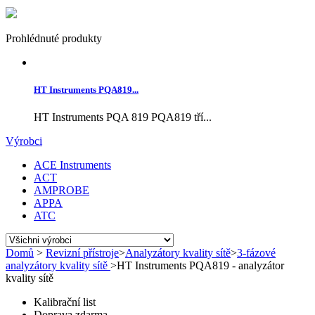
Prohlédnuté produkty
HT Instruments PQA819...
HT Instruments PQA 819 PQA819 tří...
Výrobci
ACE Instruments
ACT
AMPROBE
APPA
ATC
Domů
>
Revizní přístroje
>
Analyzátory kvality sítě
>
3-fázové
analyzátory kvality sítě
>
HT Instruments PQA819 - analyzátor
kvality sítě
Kalibrační list
Doprava zdarma