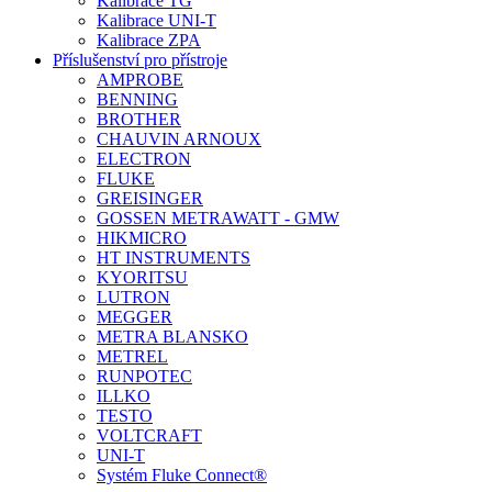
Kalibrace TG
Kalibrace UNI-T
Kalibrace ZPA
Příslušenství pro přístroje
AMPROBE
BENNING
BROTHER
CHAUVIN ARNOUX
ELECTRON
FLUKE
GREISINGER
GOSSEN METRAWATT - GMW
HIKMICRO
HT INSTRUMENTS
KYORITSU
LUTRON
MEGGER
METRA BLANSKO
METREL
RUNPOTEC
ILLKO
TESTO
VOLTCRAFT
UNI-T
Systém Fluke Connect®