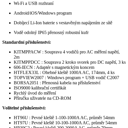
Wi-Fi a USB rozhraní
Android/iOS/Windows program
Dobíjecí Li-Ion baterie s vestavěným napájením ze sítě
Vodě odolný IP65 přenosný robustní kufr
Standardní příslušenství:
KITMPPACW : Souprava 4 vodičů pro AC měření napětí,
2m
KITMPPDCC : Souprava 2 kroko svorek pro DC napětí, 3 ks
606-IECN : Adaptér s magnetickým koncem
HTFLEX33L : Ohebné kleště 1000A AC, 174mm, 4 ks
TOPVIEW2007 : Windows program + USB vodič C2007
BORSA2051 : Přenosná kabela na příslušenství
ISO9000 kalibrační certifikát
Rychlý úvod do měření
Příručka uživatele na CD-ROM
Volitelné příslušenství:
HT96U : Pevné kleště 1-100-1000A AC, průměr 54mm
HT97U : Pevné kleště 10-100-1000A AC, průměr 54mm
HP30C2 : Pevné kleště 200-2000A AC, průměr 70mm