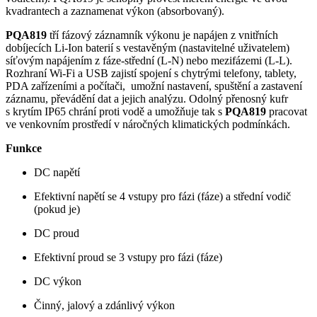
kvadrantech a zaznamenat výkon (absorbovaný).
PQA819
tří fázový záznamník výkonu je napájen z vnitřních
dobíjecích Li-Ion baterií s vestavěným (nastavitelné uživatelem)
síťovým napájením z fáze-střední (L-N) nebo mezifázemi (L-L).
Rozhraní Wi-Fi a USB zajistí spojení s chytrými telefony, tablety,
PDA zařízeními a počítači, umožní nastavení, spuštění a zastavení
záznamu, převádění dat a jejich analýzu. Odolný přenosný kufr
s krytím IP65 chrání proti vodě a umožňuje tak s
PQA819
pracovat
ve venkovním prostředí v náročných klimatických podmínkách.
Funkce
DC napětí
Efektivní napětí se 4 vstupy pro fázi (fáze) a střední vodič
(pokud je)
DC proud
Efektivní proud se 3 vstupy pro fázi (fáze)
DC výkon
Činný, jalový a zdánlivý výkon