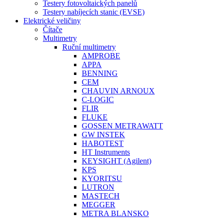
Testery fotovoltaických panelů
Testery nabíjecích stanic (EVSE)
Elektrické veličiny
Čítače
Multimetry
Ruční multimetry
AMPROBE
APPA
BENNING
CEM
CHAUVIN ARNOUX
C-LOGIC
FLIR
FLUKE
GOSSEN METRAWATT
GW INSTEK
HABOTEST
HT Instruments
KEYSIGHT (Agilent)
KPS
KYORITSU
LUTRON
MASTECH
MEGGER
METRA BLANSKO