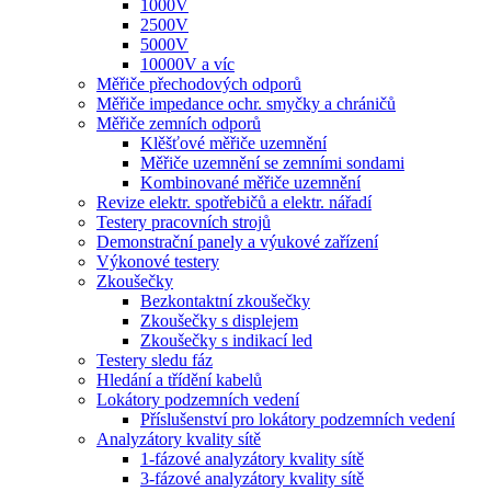
1000V
2500V
5000V
10000V a víc
Měřiče přechodových odporů
Měřiče impedance ochr. smyčky a chráničů
Měřiče zemních odporů
Klěšťové měřiče uzemnění
Měřiče uzemnění se zemními sondami
Kombinované měřiče uzemnění
Revize elektr. spotřebičů a elektr. nářadí
Testery pracovních strojů
Demonstrační panely a výukové zařízení
Výkonové testery
Zkoušečky
Bezkontaktní zkoušečky
Zkoušečky s displejem
Zkoušečky s indikací led
Testery sledu fáz
Hledání a třídění kabelů
Lokátory podzemních vedení
Příslušenství pro lokátory podzemních vedení
Analyzátory kvality sítě
1-fázové analyzátory kvality sítě
3-fázové analyzátory kvality sítě