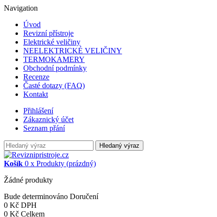
Navigation
Úvod
Revizní přístroje
Elektrické veličiny
NEELEKTRICKÉ VELIČINY
TERMOKAMERY
Obchodní podmínky
Recenze
Časté dotazy (FAQ)
Kontakt
Přihlášení
Zákaznický účet
Seznam přání
Hledaný výraz
Košík
0
x
Produkty
(prázdný)
Žádné produkty
Bude determinováno
Doručení
0 Kč
DPH
0 Kč
Celkem