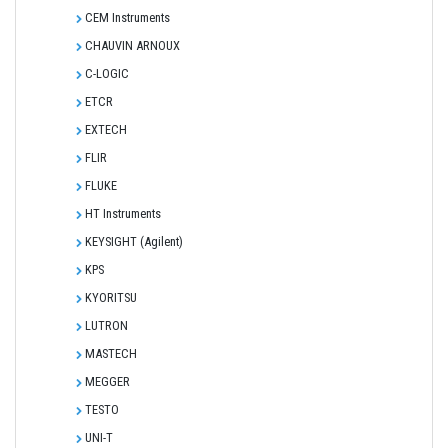
CEM Instruments
CHAUVIN ARNOUX
C-LOGIC
ETCR
EXTECH
FLIR
FLUKE
HT Instruments
KEYSIGHT (Agilent)
KPS
KYORITSU
LUTRON
MASTECH
MEGGER
TESTO
UNI-T