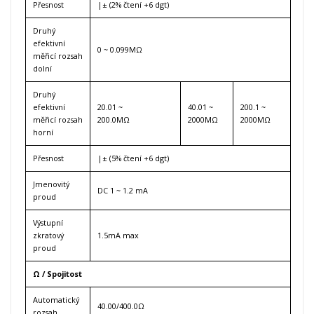
Přesnost
|± (2% čtení +6 dgt)
Druhý
efektivní
0 ~ 0.099MΩ
měřicí rozsah
dolní
Druhý
efektivní
20.01 ~
40.01 ~
200.1 ~
měřicí rozsah
200.0MΩ
2000MΩ
2000MΩ
horní
Přesnost
|± (5% čtení +6 dgt)
Jmenovitý
DC 1 ~ 1.2 mA
proud
Výstupní
zkratový
1.5mA max
proud
Ω / Spojitost
Automatický
40.00/400.0Ω
rozsah