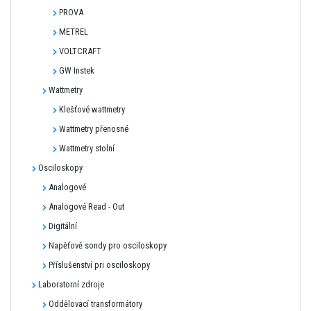
PROVA
METREL
VOLTCRAFT
GW Instek
Wattmetry
Klešťové wattmetry
Wattmetry přenosné
Wattmetry stolní
Osciloskopy
Analogové
Analogové Read - Out
Digitální
Napěťově sondy pro osciloskopy
Příslušenství pri osciloskopy
Laboratorní zdroje
Oddělovací transformátory