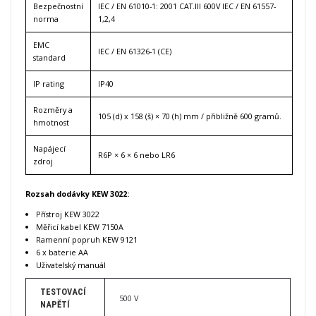
Bezpečnostní
IEC / EN 61010-1: 2001 CAT.III 600V IEC / EN 61557-
norma
1,2,4
EMC
IEC / EN 61326-1 (CE)
standard
IP rating
IP40
Rozměry a
105 (d) x 158 (š) × 70 (h) mm / přibližně 600 gramů.
hmotnost
Napájecí
R6P × 6 × 6 nebo LR6
zdroj
Rozsah dodávky KEW 3022:
Přístroj KEW 3022
Měřicí kabel KEW 7150A
Ramenní popruh KEW 9121
6 x baterie AA
Uživatelský manuál
TESTOVACÍ
500 V
NAPĚTÍ