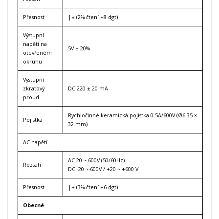
Přesnost
|± (2% čtení +8 dgt)
Výstupní
napětí na
5V ± 20%
otevřeném
okruhu
Výstupní
zkratový
DC 220 ± 20 mA
proud
Rychločinné keramická pojistka 0.5A/600V (Ø6.35 ×
Pojistka
32 mm)
AC napětí
AC 20 ~ 600V (50/60Hz)
Rozsah
DC -20 ~-600V / +20 ~ +600 V
Přesnost
|± (3% čtení +6 dgt)
Obecné