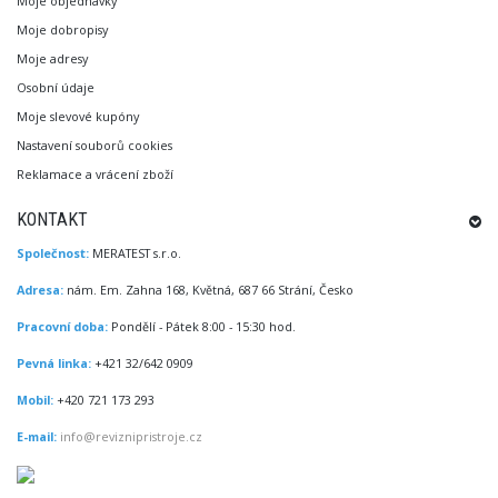
Moje objednávky
Moje dobropisy
Moje adresy
Osobní údaje
Moje slevové kupóny
Nastavení souborů cookies
Reklamace a vrácení zboží
KONTAKT
Společnost:
MERATEST s.r.o.
Adresa:
nám. Em. Zahna 168, Květná, 687 66 Strání, Česko
Pracovní doba:
Pondělí - Pátek 8:00 - 15:30 hod.
Pevná linka:
+421 32/642 0909
Mobil:
+420 721 173 293
E-mail:
info@reviznipristroje.cz