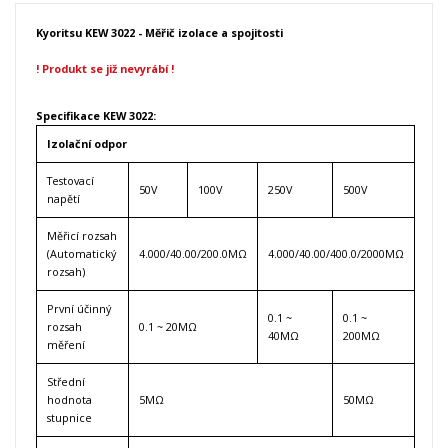
Kyoritsu KEW 3022 - Měřič izolace a spojitosti
! Produkt se již nevyrábí !
Specifikace KEW 3022:
Izolační odpor
Testovací
50V
100V
250V
500V
napětí
Měřicí rozsah
(Automatický
4.000/40.00/200.0MΩ
4.000/40.00/400.0/2000MΩ
rozsah)
První účinný
0.1 ~
0.1 ~
rozsah
0.1 ~ 20MΩ
40MΩ
200MΩ
měření
Střední
hodnota
5MΩ
50MΩ
stupnice