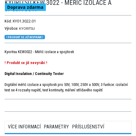
KYORITSU KEW 3022 - MĚŘIČ IZOLACE A
Doprava zdarma
SPOJITOSTI
KY01.3022.01
Kód:
Výrobce:
KYORITSU
! PRODUKT SE JIŽ NEVYRÁBÍ !
Kyoritsu KEW3022 - Měřič izolace a spojitosti
! Produkt se již nevyrábí !
Digital Insulation / Continuity Tester
Digitální měřič izolace a spojitosti pro 50V, 100V, 250V a 500V, 3 funkce: izolační
test se 4 rozsahy napětí, test kontinuity, měření střídavého napětí
VÍCE INFORMACÍ
PARAMETRY
PŘÍSLUŠENSTVÍ