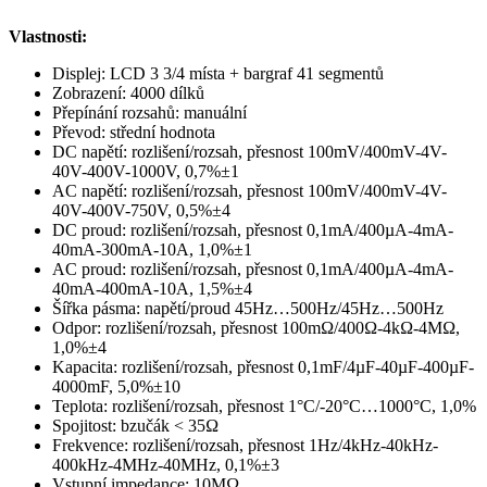
Vlastnosti:
Displej: LCD 3 3/4 místa + bargraf 41 segmentů
Zobrazení: 4000 dílků
Přepínání rozsahů: manuální
Převod: střední hodnota
DC napětí: rozlišení/rozsah, přesnost 100mV/400mV-4V-
40V-400V-1000V, 0,7%±1
AC napětí: rozlišení/rozsah, přesnost 100mV/400mV-4V-
40V-400V-750V, 0,5%±4
DC proud: rozlišení/rozsah, přesnost 0,1mA/400µA-4mA-
40mA-300mA-10A, 1,0%±1
AC proud: rozlišení/rozsah, přesnost 0,1mA/400µA-4mA-
40mA-400mA-10A, 1,5%±4
Šířka pásma: napětí/proud 45Hz…500Hz/45Hz…500Hz
Odpor: rozlišení/rozsah, přesnost 100mΩ/400Ω-4kΩ-4MΩ,
1,0%±4
Kapacita: rozlišení/rozsah, přesnost 0,1mF/4µF-40µF-400µF-
4000mF, 5,0%±10
Teplota: rozlišení/rozsah, přesnost 1°C/-20°C…1000°C, 1,0%
Spojitost: bzučák < 35Ω
Frekvence: rozlišení/rozsah, přesnost 1Hz/4kHz-40kHz-
400kHz-4MHz-40MHz, 0,1%±3
Vstupní impedance: 10MΩ