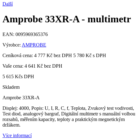
Další
Amprobe 33XR-A - multimetr
EAN:
0095969365376
Výrobce:
AMPROBE
Ceníková cena:
4 777 Kč bez DPH
5 780 Kč s DPH
Vaše cena:
4 641 Kč
bez DPH
5 615 Kč
s DPH
Skladem
Amprobe 33XR-A
Displej: 4000, Popis: U, I, R, C, f, Teplota, Zvukový test vodivosti,
Test diod, analogový bargraf,
Digitální multimetr s manuální volbou
rozsahů, měřením kapacity, teploty a praktickým megnetickým
držákem.
Více informací