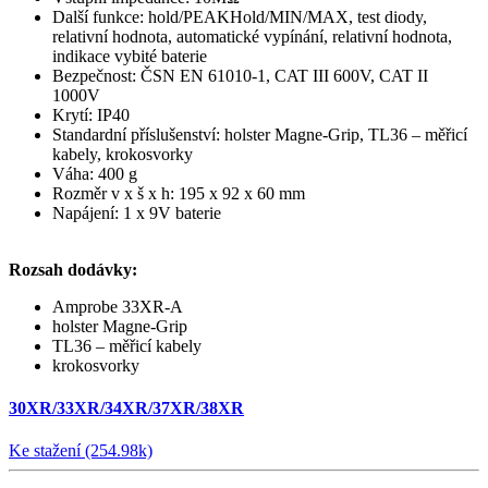
Další funkce: hold/PEAKHold/MIN/MAX, test diody,
relativní hodnota, automatické vypínání, relativní hodnota,
indikace vybité baterie
Bezpečnost: ČSN EN 61010-1, CAT III 600V, CAT II
1000V
Krytí: IP40
Standardní příslušenství: holster Magne-Grip, TL36 – měřicí
kabely, krokosvorky
Váha: 400 g
Rozměr v x š x h: 195 x 92 x 60 mm
Napájení: 1 x 9V baterie
Rozsah dodávky:
Amprobe 33XR-A
holster Magne-Grip
TL36 – měřicí kabely
krokosvorky
30XR/33XR/34XR/37XR/38XR
Ke stažení (254.98k)