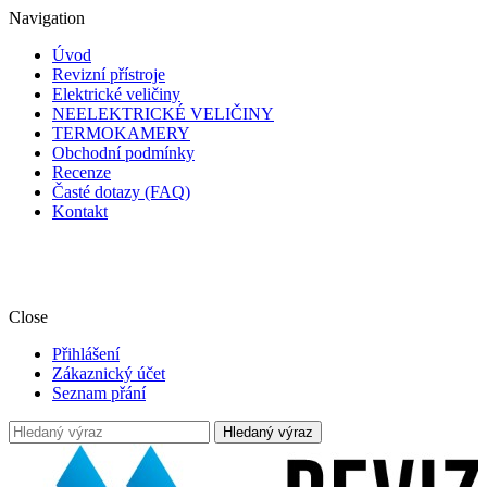
Navigation
Úvod
Revizní přístroje
Elektrické veličiny
NEELEKTRICKÉ VELIČINY
TERMOKAMERY
Obchodní podmínky
Recenze
Časté dotazy (FAQ)
Kontakt
🎥 Podívejte se na naše YouTube videa s představením měřicích
přístrojů, jejich funkcí a technických parametrů 🛠️, stačí
kliknout ZDE.
Close
Přihlášení
Zákaznický účet
Seznam přání
Hledaný výraz