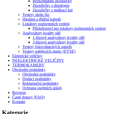
Bezkontaktní zkoušečky
Zkoušečky s displejem
Zkoušečky s indikací led
Testery sledu fáz
Hledání a třídění kabelů
Lokátory podzemních vedení
Příslušenství pro lokátory podzemních vedení
Analyzátory kvality sítě
1-fázové analyzátory kvality sítě
3-fázové analyzátory kvality sítě
Testery fotovoltaických panelů
Testery nabíjecích stanic (EVSE)
Elektrické veličiny
NEELEKTRICKÉ VELIČINY
TERMOKAMERY
Obchodní podmínky
Obchodní podmínky
Dodací podmínky
Reklamační podmínky
Ochrana osobních údajů
Recenze
Časté dotazy (FAQ)
Kontakt
Kategorie