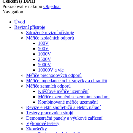
Celkem (s DPH)
Pokračovat v nákupu
Objednat
Navigation
Úvod
Revizní přístroje
Sdružené revizní přístroje
Měřiče izolačních odporů
100V
500V
1000V
2500V
5000V
10000V a víc
Měřiče přechodových odporů
Měřiče impedance ochr. smyčky a chráničů
Měřiče zemních odporů
Klěšťové měřiče uzemnění
Měřiče uzemnění se zemními sondami
Kombinované měřiče uzemnění
Revize elektr. spotřebičů a elektr. nářadí
Testery pracovních strojů
Demonstrační panely a výukové zařízení
Výkonové testery
Zkoušečky