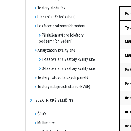
Testery sledu fáz
Por
Hledání a třídění kabelů
Lokátory podzemních vedení
Ty
Příslušenství pro lokátory
podzemních vedení
Měř
Analyzátory kvality sítě
Měř
1-fázové analyzátory kvality sítě
3-fázové analyzátory kvality sítě
Poč
Testery fotovoltaických panelů
Pod
Testery nabíjecích stanic (EVSE)
Ana
ELEKTRICKÉ VELIČINY
Aut
Čítače
Multimetry
Bez