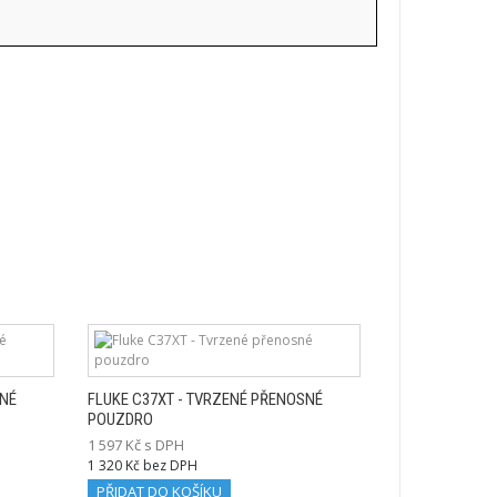
SNÉ
FLUKE C37XT - TVRZENÉ PŘENOSNÉ
POUZDRO
1 597 Kč s DPH
1 320 Kč bez DPH
PŘIDAT DO KOŠÍKU