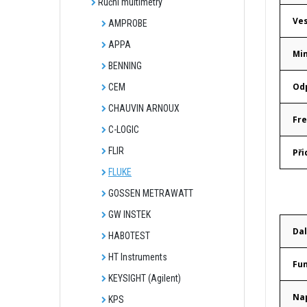
Ruční multimetry
Ve
AMPROBE
APPA
Min
BENNING
Odp
CEM
CHAUVIN ARNOUX
Fre
C-LOGIC
FLIR
Při
FLUKE
GOSSEN METRAWATT
GW INSTEK
Dal
HABOTEST
HT Instruments
Fu
KEYSIGHT (Agilent)
Nap
KPS