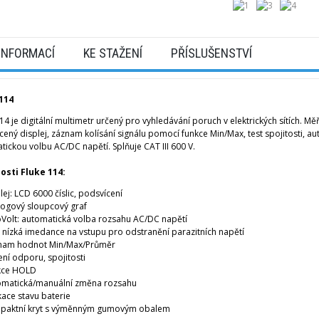
 INFORMACÍ
KE STAŽENÍ
PŘÍSLUŠENSTVÍ
114
14 je digitální multimetr určený pro vyhledávání poruch v elektrických sítích. M
ený displej, záznam kolísání signálu pomocí funkce Min/Max, test spojitosti, a
ickou volbu AC/DC napětí. Splňuje CAT III 600 V.
osti Fluke 114:
lej: LCD 6000 číslic, podsvícení
ogový sloupcový graf
Volt: automatická volba rozsahu AC/DC napětí
 nízká imedance na vstupu pro odstranění parazitních napětí
nam hodnot Min/Max/Průměr
ní odporu, spojitosti
kce HOLD
omatická/manuální změna rozsahu
kace stavu baterie
paktní kryt s výměnným gumovým obalem