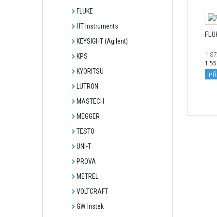
FLUKE
HT Instruments
FLU
KEYSIGHT (Agilent)
1 87
KPS
1 55
KYORITSU
PŘ
LUTRON
MASTECH
MEGGER
TESTO
UNI-T
PROVA
METREL
VOLTCRAFT
GW Instek