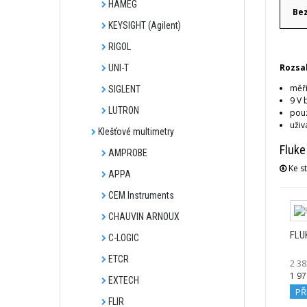
HAMEG
Be
KEYSIGHT (Agilent)
RIGOL
Rozsa
UNI-T
měři
SIGLENT
9 V 
LUTRON
pou
uživ
Klešťové multimetry
Fluke
AMPROBE
Ke st
APPA
CEM Instruments
CHAUVIN ARNOUX
FLU
C-LOGIC
ETCR
2 38
1 97
EXTECH
PŘ
FLIR