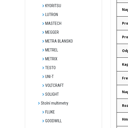
KYORITSU
Nap
LUTRON
Pro
MASTECH
MEGGER
Pro
METRA BLANSKO
METREL
Od
METRIX
Kap
TESTO
UNI-T
Fre
VOLTCRAFT
Na
SOLIGHT
Stolní multimetry
Ro
FLUKE
Hm
GOODWILL