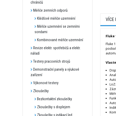
chráničů
Měřiče zemních odporů
Klěšťové měřiče uzemnění
VÍCE
Měřiče uzemnění se zemními
sondami
Fluke 
Kombinované měřiče uzemnění
Fluke 1
Revize elektr. spotřebičů a elektr.
podsvíc
automat
nářadí
Testery pracovních strojů
Vlastn
Demonstrační panely a výukové
Disp
Anal
zařízení
Auto
Výkonové testery
LoZ:
Záz
Zkoušečky
Měře
Fun
Bezkontaktní zkoušečky
Aut
Zkoušečky s displejem
Indi
Kom
Zkoušečky s indikací led