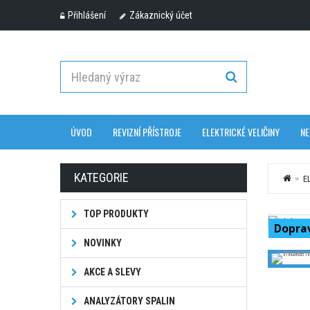
Přihlášení
Zákaznický účet
ÚVOD
REVIZNÍ PŘÍSTROJE
ELEKTRICKÉ VELIČINY
NE
KATEGORIE
E
TOP PRODUKTY
Dopra
NOVINKY
AKCE A SLEVY
ANALYZÁTORY SPALIN