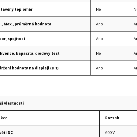
stavěný teploměr
Ne
N
., Max., průměrná hodnota
Ano
A
or, spojitost
Ano
A
kvence, kapacita, diodový test
Ne
A
držení hodnoty na displeji (DH)
Ano
A
ší vlastnosti
nkce
Rozsah
ětí DC
600 V