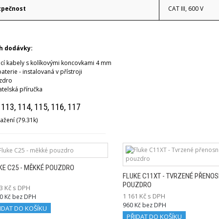
zpečnost
CAT III, 600 V
h dodávky:
cí kabely s kolíkovými koncovkami 4 mm
baterie - instalovaná v přístroji
zdro
atelská příručka
 113, 114, 115, 116, 117
ažení (79.31k)
KE C25 - MĚKKÉ POUZDRO
FLUKE C11XT - TVRZENÉ PŘENO
POUZDRO
3 Kč s DPH
1 161 Kč s DPH
0 Kč bez DPH
960 Kč bez DPH
IDAT DO KOŠÍKU
PŘIDAT DO KOŠÍKU