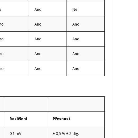
e
Ano
Ne
no
Ano
Ano
no
Ano
Ano
no
Ano
Ano
no
Ano
Ano
Rozlišení
Přesnost
0,1 mV
± 0,5 % ± 2 dig.