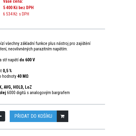
Vaše cena:
5 400 Kč
bez DPH
6 534 Kč
s DPH
ízí všechny základní funkce plus nástroj pro zajištění
ení, neovlivněných parazitním napětím.
 stř napětí
do 600 V
st
0,5 %
o hodnoty
40 MΩ
, AVG, HOLD, LoZ
plej
6000 digitů s analogovým bargrafem
PŘIDAT DO KOŠÍKU