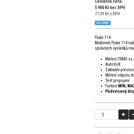
Ceníková cena:
5 900 Kč bez DPH
7 139 Kč s DPH
DO 3 DNŮ
Fluke 114
Multimetr Fluke 114 nab
správných výsledků měř
Měření TRMS ss a
AutoVolt
Základní přesno
Měření odporu d
Test propojení
Funkce
MIN, MAX
Podsvícený dis