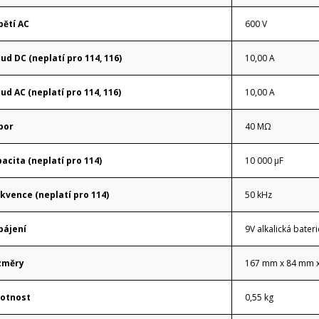
ětí AC
600 V
ud DC (neplatí pro 114, 116)
10,00 A
ud AC (neplatí pro 114, 116)
10,00 A
por
40 MΩ
acita (neplatí pro 114)
10 000 μF
kvence (neplatí pro 114)
50 kHz
pájení
9V alkalická bateri
změry
167 mm x 84 mm 
otnost
0,55 kg