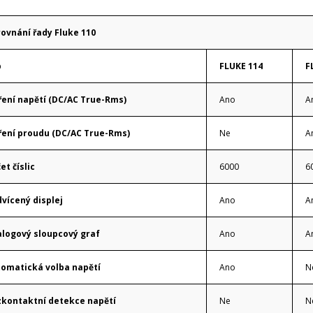
ovnání řady Fluke 110
p
FLUKE 114
F
ení napětí (DC/AC True-Rms)
Ano
A
ení proudu (DC/AC True-Rms)
Ne
A
et číslic
6000
6
vícený displej
Ano
A
logový sloupcový graf
Ano
A
omatická volba napětí
Ano
N
kontaktní detekce napětí
Ne
N