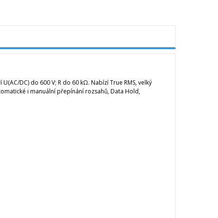
ěří U(AC/DC) do 600 V; R do 60 kΩ. Nabízí True RMS, velký
utomatické i manuální přepínání rozsahů, Data Hold,