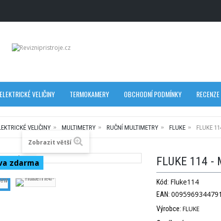
ELEKTRICKÉ VELIČINY
TERMOKAMERY
OBCHODNÍ PODMÍNKY
RECENZE
LEKTRICKÉ VELIČINY
MULTIMETRY
RUČNÍ MULTIMETRY
FLUKE
FLUKE 11
Zobrazit větší
FLUKE 114 -
va zdarma
Fluke114
Kód:
009596934479
EAN:
Výrobce:
FLUKE