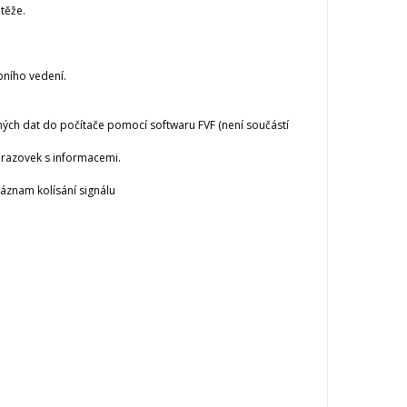
těže.
bního vedení.
ch dat do počítače pomocí softwaru FVF (není součástí
brazovek s informacemi.
áznam kolísání signálu