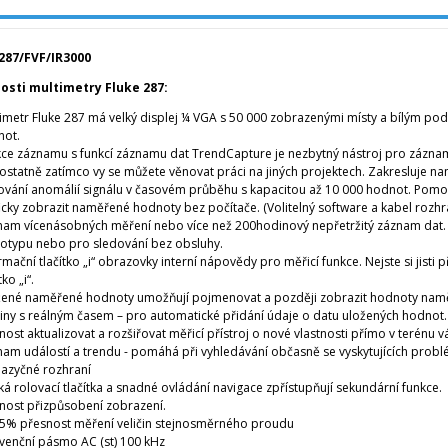
287/FVF/IR3000
osti multimetry Fluke 287:
imetr Fluke 287 má velký displej ¼ VGA s 50 000 zobrazenými místy a bílým po
not.
ce záznamu s funkcí záznamu dat TrendCapture je nezbytný nástroj pro záznam
statně zatímco vy se můžete věnovat práci na jiných projektech. Zakresluje 
ťování anomálií signálu v časovém průběhu s kapacitou až 10 000 hodnot. Po
icky zobrazit naměřené hodnoty bez počítače. (Volitelný software a kabel rozhra
am vícenásobných měření nebo více než 200hodinový nepřetržitý záznam dat. To
otypu nebo pro sledování bez obsluhy.
rmační tlačítko „i“ obrazovky interní nápovědy pro měřicí funkce. Nejste si jisti 
tko „i“.
ené naměřené hodnoty umožňují pojmenovat a později zobrazit hodnoty namě
ny s reálným časem – pro automatické přidání údaje o datu uložených hodnot.
ost aktualizovat a rozšiřovat měřicí přístroj o nové vlastnosti přímo v terénu v
am událostí a trendu - pomáhá při vyhledávání občasně se vyskytujících prob
jazyčné rozhraní
á rolovací tlačítka a snadné ovládání navigace zpřístupňují sekundární funkce.
ost přizpůsobení zobrazení.
5% přesnost měření veličin stejnosměrného proudu
venční pásmo AC (st) 100 kHz