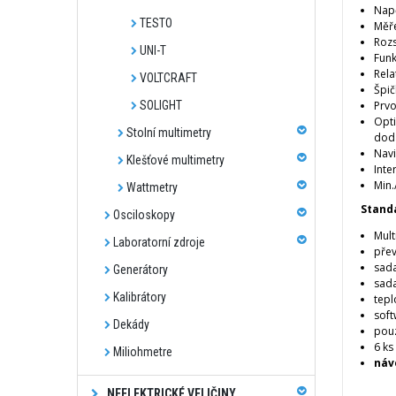
Napě
TESTO
Měře
Rozs
UNI-T
Funk
Rela
VOLTCRAFT
Špič
SOLIGHT
Prvo
Opti
Stolní multimetry
dodá
Navi
Klešťové multimetry
Inte
Min.
Wattmetry
Stand
Osciloskopy
Mult
Laboratorní zdroje
přev
sada
Generátory
sad
Kalibrátory
tepl
soft
Dekády
pou
6 ks
Miliohmetre
náv
NEELEKTRICKÉ VELIČINY