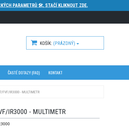
KÝCH PARAMETRŮ 🛠️, STAČÍ KLIKNOUT ZDE.
KOŠÍK
(PRÁZDNÝ)
ČASTÉ DOTAZY (FAQ)
KONTAKT
7/FVF/IR3000 - MULTIMETR
VF/IR3000 - MULTIMETR
R3000