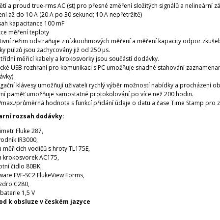
tí a proud true-rms AC (st) pro přesné změření složitých signálů a nelineární zá
ní až do 10 A (20 A po 30 sekund; 10 A nepřetržitě)
ah kapacitance 100 mF
ce měření teploty
tivní režim odstraňuje z nízkoohmových měření a měření kapacity odpor zkuše
ky pulzů jsou zachycovány již od 250 µs.
třídní měřicí kabely a krokosvorky jsou součástí dodávky.
cké USB rozhraní pro komunikaci s PC umožňuje snadné stahování zaznamenaný
vky).
gační klávesy umožňují uživateli rychlý výběr možností nabídky a procházení o
rní paměť umožňuje samostatné protokolování po více než 200 hodin.
/max./průměrná hodnota s funkcí přidání údaje o datu a čase Time Stamp pro z
arní rozsah dodávky:
imetr Fluke 287,
odník IR3000,
 měřicích vodičů s hroty TL175E,
a krokosvorek AC175,
otní čidlo 80BK,
ware FVF-SC2 FlukeView Forms,
zdro C280,
 baterie 1,5 V
od k obsluze v českém jazyce