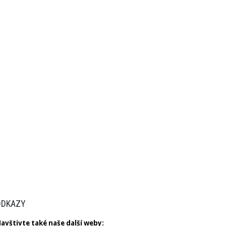
ODKAZY
avštivte
také
naše další
weby
: