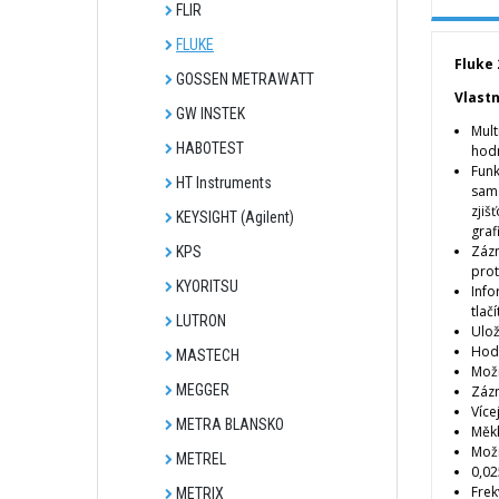
FLIR
FLUKE
Fluke 
GOSSEN METRAWATT
Vlastn
GW INSTEK
Mult
HABOTEST
hod
Funk
HT Instruments
samo
zjiš
KEYSIGHT (Agilent)
graf
Zázn
KPS
prot
KYORITSU
Info
tlačí
LUTRON
Ulož
Hodi
MASTECH
Možn
MEGGER
Zázn
Více
METRA BLANSKO
Měkk
Možn
METREL
0,02
Frek
METRIX