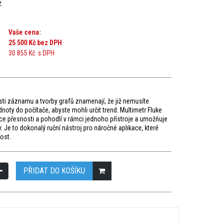
2
Vaše cena:
25 500 Kč
bez DPH
30 855 Kč
s DPH
i záznamu a tvorby grafů znamenají, že již nemusíte
oty do počítače, abyste mohli určit trend. Multimetr Fluke
íce přesnosti a pohodlí v rámci jednoho přístroje a umožňuje
. Je to dokonalý ruční nástroj pro náročné aplikace, které
ost.
PŘIDAT DO KOŠÍKU