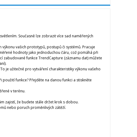
dsvětlením. Současně lze zobrazit více sad naměřených
 výkonu vašich prototypů, postupů či systémů. Pracuje
naměřené hodnoty jako jednoduchou čáru, což pomáhá při
mocí zabudované funkce TrendCapture (záznamu dat) můžete
ní).
 je užitečné pro vytváření charakteristiky výkonu vašeho
při použití funkce? Přejděte na danou funkci a stiskněte
řené v terénu.
ám zajistí, že budete stále držet krok s dobou.
lémů nebo poruch proměnlivých zátěží.