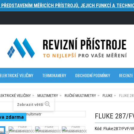
S PŘEDSTAVENÍM MĚŘICÍCH PŘÍSTROJŮ, JEJICH FUNKCÍ A TECHNIC
ELEKTRICKÉ VELIČINY
TERMOKAMERY
OBCHODNÍ PODMÍNKY
RECENZE
LEKTRICKÉ VELIČINY
MULTIMETRY
RUČNÍ MULTIMETRY
FLUKE
FLUKE 28
Zobrazit větší
FLUKE 287/F
va zdarma
Fluke287/FVF/I
Kód: