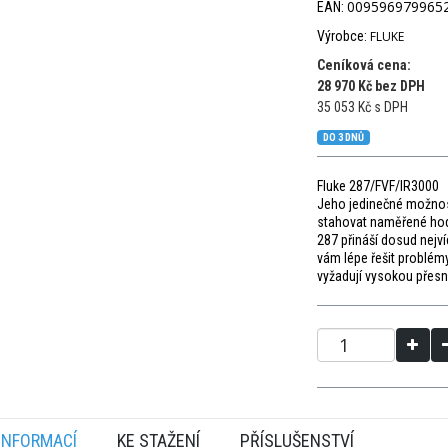
009596979965
EAN:
Výrobce:
FLUKE
Ceníková cena:
28 970 Kč bez DPH
35 053 Kč s DPH
DO 3 DNŮ
Fluke 287/FVF/IR3000
Jeho jedinečné možnost
stahovat naměřené hodn
287 přináší dosud nejv
vám lépe řešit problémy
vyžadují vysokou přesn
 INFORMACÍ
KE STAŽENÍ
PŘÍSLUŠENSTVÍ