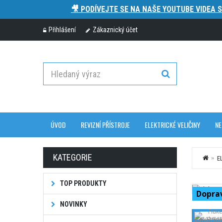
🎥 PODÍVEJTE SE NA NAŠE YOUTUBE VIDEA 
Přihlášení
Zákaznický účet
ÚVOD
REVIZNÍ PŘÍSTROJE
ELEKTRICKÉ VELIČINY
NE
KATEGORIE
E
TOP PRODUKTY
Dopra
NOVINKY