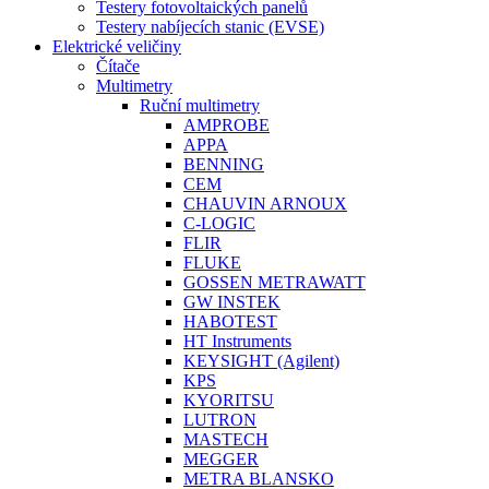
Testery fotovoltaických panelů
Testery nabíjecích stanic (EVSE)
Elektrické veličiny
Čítače
Multimetry
Ruční multimetry
AMPROBE
APPA
BENNING
CEM
CHAUVIN ARNOUX
C-LOGIC
FLIR
FLUKE
GOSSEN METRAWATT
GW INSTEK
HABOTEST
HT Instruments
KEYSIGHT (Agilent)
KPS
KYORITSU
LUTRON
MASTECH
MEGGER
METRA BLANSKO