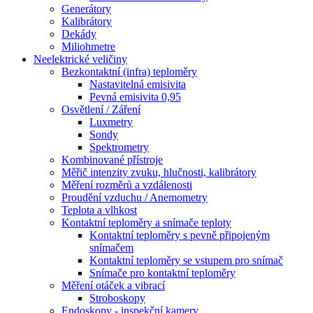
Generátory
Kalibrátory
Dekády
Miliohmetre
Neelektrické veličiny
Bezkontaktní (infra) teploměry
Nastavitelná emisivita
Pevná emisivita 0,95
Osvětlení / Záření
Luxmetry
Sondy
Spektrometry
Kombinované přístroje
Měřič intenzity zvuku, hlučnosti, kalibrátory
Měření rozměrů a vzdálenosti
Proudění vzduchu / Anemometry
Teplota a vlhkost
Kontaktní teploměry a snímače teploty
Kontaktní teploměry s pevně připojeným
snímačem
Kontaktní teploměry se vstupem pro snímač
Snímače pro kontaktní teploměry
Měření otáček a vibrací
Stroboskopy
Endoskopy - inspekční kamery