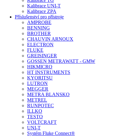
Kalibrace TG
Kalibrace UNI-T
Kalibrace ZPA
Příslušenství pro přístroje
AMPROBE
BENNING
BROTHER
CHAUVIN ARNOUX
ELECTRON
FLUKE
GREISINGER
GOSSEN METRAWATT - GMW
HIKMICRO
HT INSTRUMENTS
KYORITSU
LUTRON
MEGGER
METRA BLANSKO
METREL
RUNPOTEC
ILLKO
TESTO
VOLTCRAFT
UNI-T
Systém Fluke Connect®