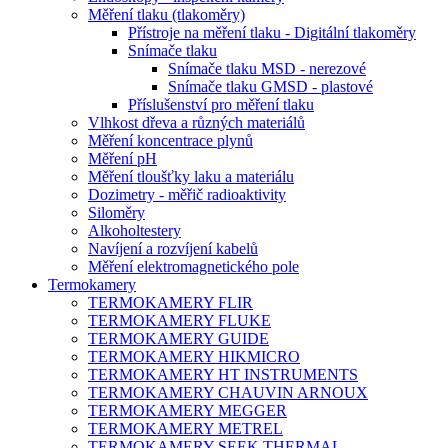
Měření tlaku (tlakoměry)
Přístroje na měření tlaku - Digitální tlakoměry
Snímače tlaku
Snímače tlaku MSD - nerezové
Snímače tlaku GMSD - plastové
Příslušenství pro měření tlaku
Vlhkost dřeva a různých materiálů
Měření koncentrace plynů
Měření pH
Měření tloušťky laku a materiálu
Dozimetry - měřič radioaktivity
Siloměry
Alkoholtestery
Navíjení a rozvíjení kabelů
Měření elektromagnetického pole
Termokamery
TERMOKAMERY FLIR
TERMOKAMERY FLUKE
TERMOKAMERY GUIDE
TERMOKAMERY HIKMICRO
TERMOKAMERY HT INSTRUMENTS
TERMOKAMERY CHAUVIN ARNOUX
TERMOKAMERY MEGGER
TERMOKAMERY METREL
TERMOKAMERY SEEK THERMAL