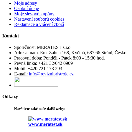
Moje adresy
Osobní údaje
Moje slevové kupóny
Nastavení souborů cookies
Reklamace a vrácení zboží
Kontakt
Společnost:
MERATEST s.r.o.
Adresa:
nám. Em. Zahna 168, Květná, 687 66 Strání, Česko
Pracovní doba:
Pondělí - Pátek 8:00 - 15:30 hod.
Pevná linka:
+421 32/642 0909
Mobil:
+420 721 173 293
E-mail:
info@reviznipristroje.cz
Odkazy
Navštivte
také
naše další
weby
:
www.meratest.sk