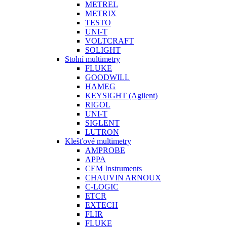
METREL
METRIX
TESTO
UNI-T
VOLTCRAFT
SOLIGHT
Stolní multimetry
FLUKE
GOODWILL
HAMEG
KEYSIGHT (Agilent)
RIGOL
UNI-T
SIGLENT
LUTRON
Klešťové multimetry
AMPROBE
APPA
CEM Instruments
CHAUVIN ARNOUX
C-LOGIC
ETCR
EXTECH
FLIR
FLUKE