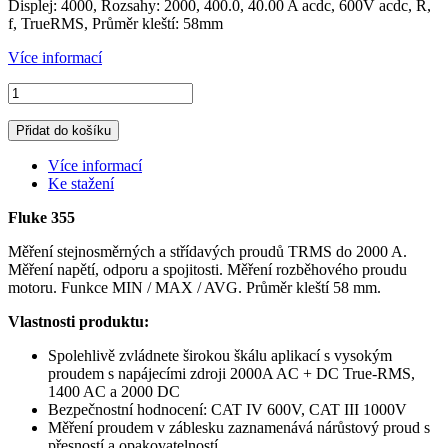
Displej: 4000, Rozsahy: 2000, 400.0, 40.00 A acdc, 600V acdc, R,
f, TrueRMS, Průměr kleští: 58mm
Více informací
Přidat do košíku
Více informací
Ke stažení
Fluke 355
Měření stejnosměrných
a
střídavých proudů
TRMS
do
2000
A.
Měření napětí
,
odporu
a
spojitosti
.
Měření
rozběhového proudu
motoru.
Funkce
MIN
/
MAX
/
AVG
.
Průměr
kleští
58
mm
.
Vlastnosti produktu:
Spolehlivě zvládnete širokou škálu aplikací s vysokým
proudem s napájecími zdroji 2000A AC + DC True-RMS,
1400 AC a 2000 DC
Bezpečnostní hodnocení: CAT IV 600V, CAT III 1000V
Měření proudem v záblesku zaznamenává nárůstový proud s
přesností a opakovatelností