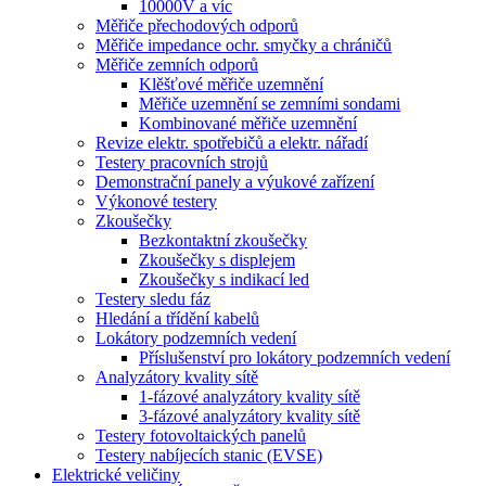
10000V a víc
Měřiče přechodových odporů
Měřiče impedance ochr. smyčky a chráničů
Měřiče zemních odporů
Klěšťové měřiče uzemnění
Měřiče uzemnění se zemními sondami
Kombinované měřiče uzemnění
Revize elektr. spotřebičů a elektr. nářadí
Testery pracovních strojů
Demonstrační panely a výukové zařízení
Výkonové testery
Zkoušečky
Bezkontaktní zkoušečky
Zkoušečky s displejem
Zkoušečky s indikací led
Testery sledu fáz
Hledání a třídění kabelů
Lokátory podzemních vedení
Příslušenství pro lokátory podzemních vedení
Analyzátory kvality sítě
1-fázové analyzátory kvality sítě
3-fázové analyzátory kvality sítě
Testery fotovoltaických panelů
Testery nabíjecích stanic (EVSE)
Elektrické veličiny