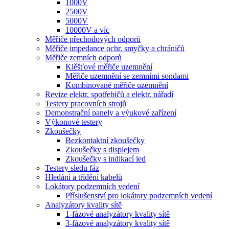
1000V
2500V
5000V
10000V a víc
Měřiče přechodových odporů
Měřiče impedance ochr. smyčky a chráničů
Měřiče zemních odporů
Klěšťové měřiče uzemnění
Měřiče uzemnění se zemními sondami
Kombinované měřiče uzemnění
Revize elektr. spotřebičů a elektr. nářadí
Testery pracovních strojů
Demonstrační panely a výukové zařízení
Výkonové testery
Zkoušečky
Bezkontaktní zkoušečky
Zkoušečky s displejem
Zkoušečky s indikací led
Testery sledu fáz
Hledání a třídění kabelů
Lokátory podzemních vedení
Příslušenství pro lokátory podzemních vedení
Analyzátory kvality sítě
1-fázové analyzátory kvality sítě
3-fázové analyzátory kvality sítě