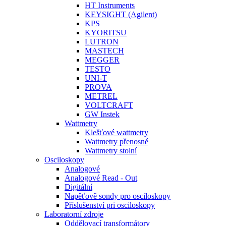
HT Instruments
KEYSIGHT (Agilent)
KPS
KYORITSU
LUTRON
MASTECH
MEGGER
TESTO
UNI-T
PROVA
METREL
VOLTCRAFT
GW Instek
Wattmetry
Klešťové wattmetry
Wattmetry přenosné
Wattmetry stolní
Osciloskopy
Analogové
Analogové Read - Out
Digitální
Napěťově sondy pro osciloskopy
Příslušenství pri osciloskopy
Laboratorní zdroje
Oddělovací transformátory