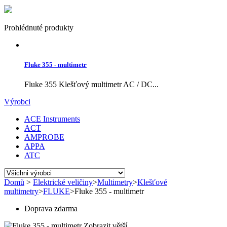
Prohlédnuté produkty
Fluke 355 - multimetr
Fluke 355 Klešťový multimetr AC / DC...
Výrobci
ACE Instruments
ACT
AMPROBE
APPA
ATC
Domů
>
Elektrické veličiny
>
Multimetry
>
Klešťové
multimetry
>
FLUKE
>
Fluke 355 - multimetr
Doprava zdarma
Zobrazit větší