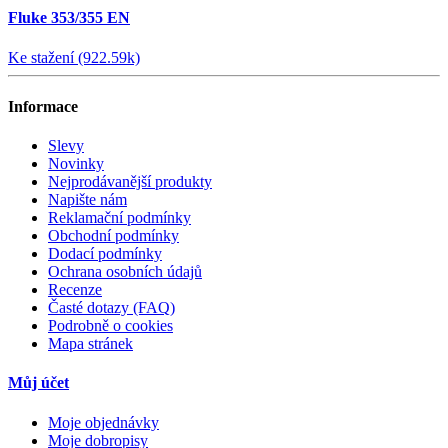
Fluke 353/355 EN
Ke stažení (922.59k)
Informace
Slevy
Novinky
Nejprodávanější produkty
Napište nám
Reklamační podmínky
Obchodní podmínky
Dodací podmínky
Ochrana osobních údajů
Recenze
Časté dotazy (FAQ)
Podrobně o cookies
Mapa stránek
Můj účet
Moje objednávky
Moje dobropisy