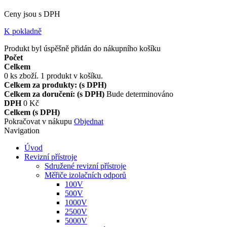
Ceny jsou s DPH
K pokladně
Produkt byl úspěšně přidán do nákupního košíku
Počet
Celkem
0
ks zboží.
1 produkt v košíku.
Celkem za produkty: (s DPH)
Celkem za doručení: (s DPH)
Bude determinováno
DPH
0 Kč
Celkem (s DPH)
Pokračovat v nákupu
Objednat
Navigation
Úvod
Revizní přístroje
Sdružené revizní přístroje
Měřiče izolačních odporů
100V
500V
1000V
2500V
5000V