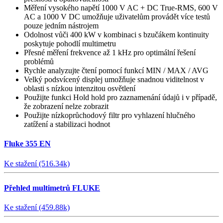
Měření vysokého napětí 1000 V AC + DC True-RMS, 600 V
AC a 1000 V DC umožňuje uživatelům provádět více testů
pouze jedním nástrojem
Odolnost vůči 400 kW v kombinaci s bzučákem kontinuity
poskytuje pohodlí multimetru
Přesné měření frekvence až 1 kHz pro optimální řešení
problémů
Rychle analyzujte čtení pomocí funkcí MIN / MAX / AVG
Velký podsvícený displej umožňuje snadnou viditelnost v
oblasti s nízkou intenzitou osvětlení
Použijte funkci Hold hold pro zaznamenání údajů i v případě,
že zobrazení nelze zobrazit
Použijte nízkoprůchodový filtr pro vyhlazení hlučného
zatížení a stabilizaci hodnot
Fluke 355 EN
Ke stažení (516.34k)
Přehled multimetrů FLUKE
Ke stažení (459.88k)