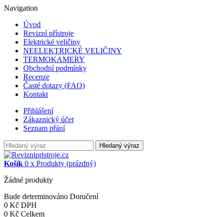
Navigation
Úvod
Revizní přístroje
Elektrické veličiny
NEELEKTRICKÉ VELIČINY
TERMOKAMERY
Obchodní podmínky
Recenze
Časté dotazy (FAQ)
Kontakt
Přihlášení
Zákaznický účet
Seznam přání
Hledaný výraz
Košík
0
x
Produkty
(prázdný)
Žádné produkty
Bude determinováno
Doručení
0 Kč
DPH
0 Kč
Celkem