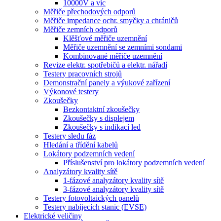
10000V a víc
Měřiče přechodových odporů
Měřiče impedance ochr. smyčky a chráničů
Měřiče zemních odporů
Klěšťové měřiče uzemnění
Měřiče uzemnění se zemními sondami
Kombinované měřiče uzemnění
Revize elektr. spotřebičů a elektr. nářadí
Testery pracovních strojů
Demonstrační panely a výukové zařízení
Výkonové testery
Zkoušečky
Bezkontaktní zkoušečky
Zkoušečky s displejem
Zkoušečky s indikací led
Testery sledu fáz
Hledání a třídění kabelů
Lokátory podzemních vedení
Příslušenství pro lokátory podzemních vedení
Analyzátory kvality sítě
1-fázové analyzátory kvality sítě
3-fázové analyzátory kvality sítě
Testery fotovoltaických panelů
Testery nabíjecích stanic (EVSE)
Elektrické veličiny