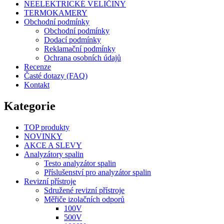
NEELEKTRICKÉ VELIČINY
TERMOKAMERY
Obchodní podmínky
Obchodní podmínky
Dodací podmínky
Reklamační podmínky
Ochrana osobních údajů
Recenze
Časté dotazy (FAQ)
Kontakt
Kategorie
TOP produkty
NOVINKY
AKCE A SLEVY
Analyzátory spalin
Testo analyzátor spalin
Příslušenství pro analyzátor spalin
Revizní přístroje
Sdružené revizní přístroje
Měřiče izolačních odporů
100V
500V