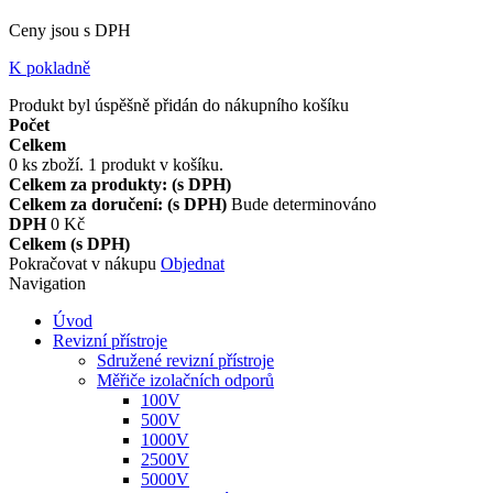
Ceny jsou s DPH
K pokladně
Produkt byl úspěšně přidán do nákupního košíku
Počet
Celkem
0
ks zboží.
1 produkt v košíku.
Celkem za produkty: (s DPH)
Celkem za doručení: (s DPH)
Bude determinováno
DPH
0 Kč
Celkem (s DPH)
Pokračovat v nákupu
Objednat
Navigation
Úvod
Revizní přístroje
Sdružené revizní přístroje
Měřiče izolačních odporů
100V
500V
1000V
2500V
5000V