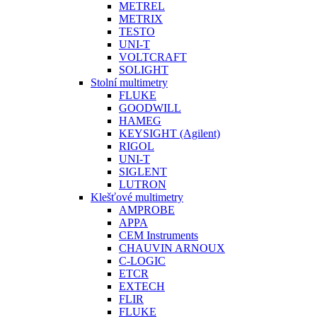
METREL
METRIX
TESTO
UNI-T
VOLTCRAFT
SOLIGHT
Stolní multimetry
FLUKE
GOODWILL
HAMEG
KEYSIGHT (Agilent)
RIGOL
UNI-T
SIGLENT
LUTRON
Klešťové multimetry
AMPROBE
APPA
CEM Instruments
CHAUVIN ARNOUX
C-LOGIC
ETCR
EXTECH
FLIR
FLUKE