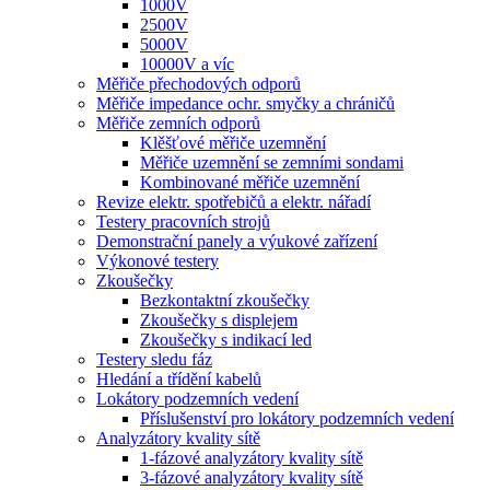
1000V
2500V
5000V
10000V a víc
Měřiče přechodových odporů
Měřiče impedance ochr. smyčky a chráničů
Měřiče zemních odporů
Klěšťové měřiče uzemnění
Měřiče uzemnění se zemními sondami
Kombinované měřiče uzemnění
Revize elektr. spotřebičů a elektr. nářadí
Testery pracovních strojů
Demonstrační panely a výukové zařízení
Výkonové testery
Zkoušečky
Bezkontaktní zkoušečky
Zkoušečky s displejem
Zkoušečky s indikací led
Testery sledu fáz
Hledání a třídění kabelů
Lokátory podzemních vedení
Příslušenství pro lokátory podzemních vedení
Analyzátory kvality sítě
1-fázové analyzátory kvality sítě
3-fázové analyzátory kvality sítě