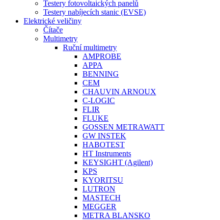
Testery fotovoltaických panelů
Testery nabíjecích stanic (EVSE)
Elektrické veličiny
Čítače
Multimetry
Ruční multimetry
AMPROBE
APPA
BENNING
CEM
CHAUVIN ARNOUX
C-LOGIC
FLIR
FLUKE
GOSSEN METRAWATT
GW INSTEK
HABOTEST
HT Instruments
KEYSIGHT (Agilent)
KPS
KYORITSU
LUTRON
MASTECH
MEGGER
METRA BLANSKO