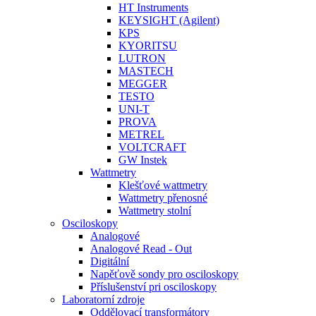
HT Instruments
KEYSIGHT (Agilent)
KPS
KYORITSU
LUTRON
MASTECH
MEGGER
TESTO
UNI-T
PROVA
METREL
VOLTCRAFT
GW Instek
Wattmetry
Klešťové wattmetry
Wattmetry přenosné
Wattmetry stolní
Osciloskopy
Analogové
Analogové Read - Out
Digitální
Napěťově sondy pro osciloskopy
Příslušenství pri osciloskopy
Laboratorní zdroje
Oddělovací transformátory