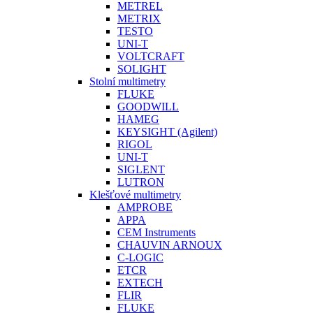
METREL
METRIX
TESTO
UNI-T
VOLTCRAFT
SOLIGHT
Stolní multimetry
FLUKE
GOODWILL
HAMEG
KEYSIGHT (Agilent)
RIGOL
UNI-T
SIGLENT
LUTRON
Klešťové multimetry
AMPROBE
APPA
CEM Instruments
CHAUVIN ARNOUX
C-LOGIC
ETCR
EXTECH
FLIR
FLUKE