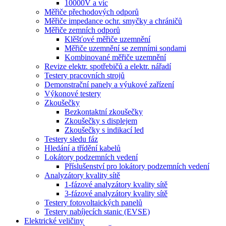
10000V a víc
Měřiče přechodových odporů
Měřiče impedance ochr. smyčky a chráničů
Měřiče zemních odporů
Klěšťové měřiče uzemnění
Měřiče uzemnění se zemními sondami
Kombinované měřiče uzemnění
Revize elektr. spotřebičů a elektr. nářadí
Testery pracovních strojů
Demonstrační panely a výukové zařízení
Výkonové testery
Zkoušečky
Bezkontaktní zkoušečky
Zkoušečky s displejem
Zkoušečky s indikací led
Testery sledu fáz
Hledání a třídění kabelů
Lokátory podzemních vedení
Příslušenství pro lokátory podzemních vedení
Analyzátory kvality sítě
1-fázové analyzátory kvality sítě
3-fázové analyzátory kvality sítě
Testery fotovoltaických panelů
Testery nabíjecích stanic (EVSE)
Elektrické veličiny