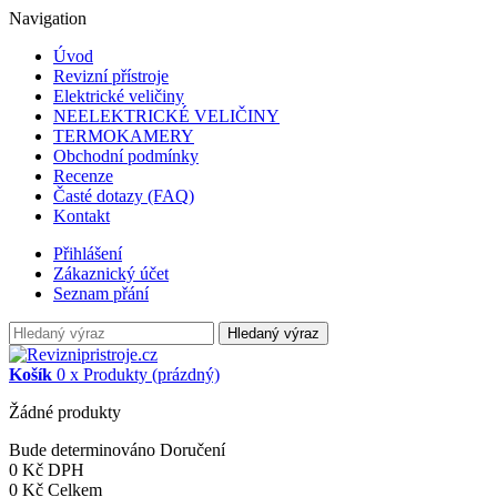
Navigation
Úvod
Revizní přístroje
Elektrické veličiny
NEELEKTRICKÉ VELIČINY
TERMOKAMERY
Obchodní podmínky
Recenze
Časté dotazy (FAQ)
Kontakt
Přihlášení
Zákaznický účet
Seznam přání
Hledaný výraz
Košík
0
x
Produkty
(prázdný)
Žádné produkty
Bude determinováno
Doručení
0 Kč
DPH
0 Kč
Celkem