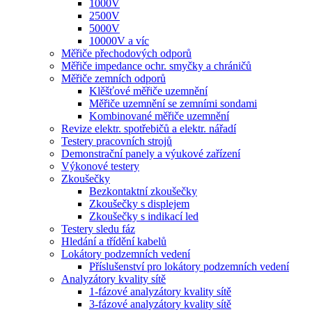
1000V
2500V
5000V
10000V a víc
Měřiče přechodových odporů
Měřiče impedance ochr. smyčky a chráničů
Měřiče zemních odporů
Klěšťové měřiče uzemnění
Měřiče uzemnění se zemními sondami
Kombinované měřiče uzemnění
Revize elektr. spotřebičů a elektr. nářadí
Testery pracovních strojů
Demonstrační panely a výukové zařízení
Výkonové testery
Zkoušečky
Bezkontaktní zkoušečky
Zkoušečky s displejem
Zkoušečky s indikací led
Testery sledu fáz
Hledání a třídění kabelů
Lokátory podzemních vedení
Příslušenství pro lokátory podzemních vedení
Analyzátory kvality sítě
1-fázové analyzátory kvality sítě
3-fázové analyzátory kvality sítě