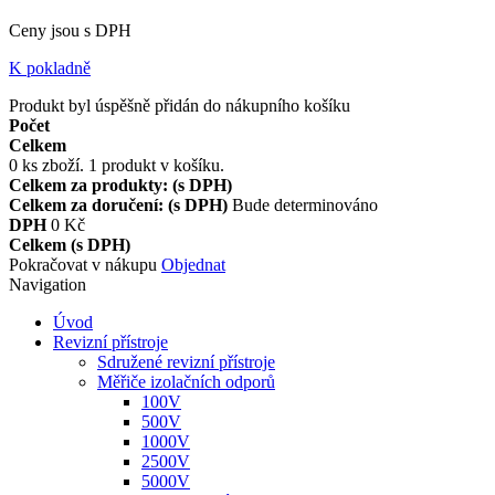
Ceny jsou s DPH
K pokladně
Produkt byl úspěšně přidán do nákupního košíku
Počet
Celkem
0
ks zboží.
1 produkt v košíku.
Celkem za produkty: (s DPH)
Celkem za doručení: (s DPH)
Bude determinováno
DPH
0 Kč
Celkem (s DPH)
Pokračovat v nákupu
Objednat
Navigation
Úvod
Revizní přístroje
Sdružené revizní přístroje
Měřiče izolačních odporů
100V
500V
1000V
2500V
5000V