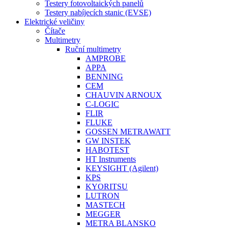
Testery fotovoltaických panelů
Testery nabíjecích stanic (EVSE)
Elektrické veličiny
Čítače
Multimetry
Ruční multimetry
AMPROBE
APPA
BENNING
CEM
CHAUVIN ARNOUX
C-LOGIC
FLIR
FLUKE
GOSSEN METRAWATT
GW INSTEK
HABOTEST
HT Instruments
KEYSIGHT (Agilent)
KPS
KYORITSU
LUTRON
MASTECH
MEGGER
METRA BLANSKO