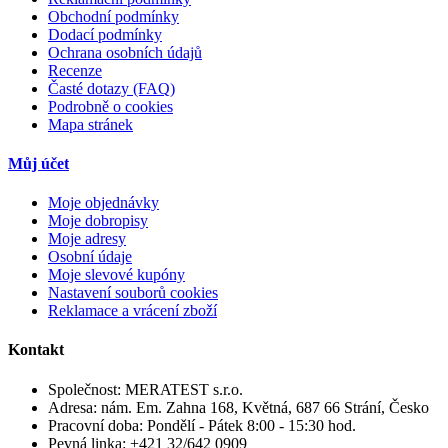
Obchodní podmínky
Dodací podmínky
Ochrana osobních údajů
Recenze
Časté dotazy (FAQ)
Podrobně o cookies
Mapa stránek
Můj účet
Moje objednávky
Moje dobropisy
Moje adresy
Osobní údaje
Moje slevové kupóny
Nastavení souborů cookies
Reklamace a vrácení zboží
Kontakt
Společnost:
MERATEST s.r.o.
Adresa:
nám. Em. Zahna 168, Květná, 687 66 Strání, Česko
Pracovní doba:
Pondělí - Pátek 8:00 - 15:30 hod.
Pevná linka:
+421 32/642 0909