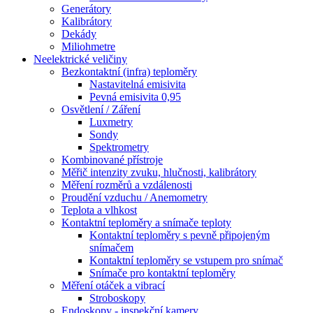
Generátory
Kalibrátory
Dekády
Miliohmetre
Neelektrické veličiny
Bezkontaktní (infra) teploměry
Nastavitelná emisivita
Pevná emisivita 0,95
Osvětlení / Záření
Luxmetry
Sondy
Spektrometry
Kombinované přístroje
Měřič intenzity zvuku, hlučnosti, kalibrátory
Měření rozměrů a vzdálenosti
Proudění vzduchu / Anemometry
Teplota a vlhkost
Kontaktní teploměry a snímače teploty
Kontaktní teploměry s pevně připojeným
snímačem
Kontaktní teploměry se vstupem pro snímač
Snímače pro kontaktní teploměry
Měření otáček a vibrací
Stroboskopy
Endoskopy - inspekční kamery