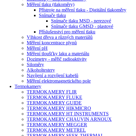
Měření tlaku (tlakoměry)
Přístroje na měření tlaku - Digitální tlakoměry
Snímače tlaku
Snímače tlaku MSD - nerezové
Snímače tlaku GMSD - plastové
Příslušenství pro měření tlaku
Vlhkost dřeva a různých materiálů
Měření koncentrace plynů
Měření pH
Měření tloušťky laku a materiálu
Dozimetry - měřič radioaktivity
Siloměry
Alkoholtestery
Navíjení a rozvíjení kabelů
Měření elektromagnetického pole
Termokamery
TERMOKAMERY FLIR
TERMOKAMERY FLUKE
TERMOKAMERY GUIDE
TERMOKAMERY HIKMICRO
TERMOKAMERY HT INSTRUMENTS
TERMOKAMERY CHAUVIN ARNOUX
TERMOKAMERY MEGGER
TERMOKAMERY METREL
TERMOKAMERY SEEK THERMAL