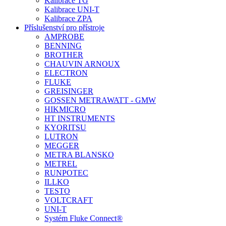
Kalibrace TG
Kalibrace UNI-T
Kalibrace ZPA
Příslušenství pro přístroje
AMPROBE
BENNING
BROTHER
CHAUVIN ARNOUX
ELECTRON
FLUKE
GREISINGER
GOSSEN METRAWATT - GMW
HIKMICRO
HT INSTRUMENTS
KYORITSU
LUTRON
MEGGER
METRA BLANSKO
METREL
RUNPOTEC
ILLKO
TESTO
VOLTCRAFT
UNI-T
Systém Fluke Connect®