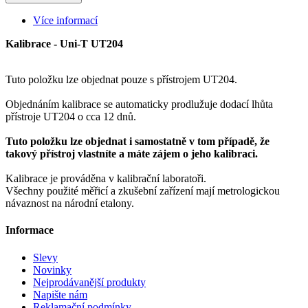
Více informací
Kalibrace - Uni-T UT204
Tuto
položku lze
objednat
pouze
s
přístrojem
UT204
.
Objednáním
kalibrace
se
automaticky
prodlužuje
dodací lhůta
přístroje
UT204
o
cca 12
dnů.
Tuto položku lze objednat i samostatně v tom případě, že
takový přístroj vlastníte a máte zájem o jeho kalibraci.
Kalibrace je
prováděna
v
kalibrační laboratoři
.
Všechny použité
měřicí a
zkušební
zařízení mají
metrologickou
návaznost
na
národní
etalony
.
Informace
Slevy
Novinky
Nejprodávanější produkty
Napište nám
Reklamační podmínky