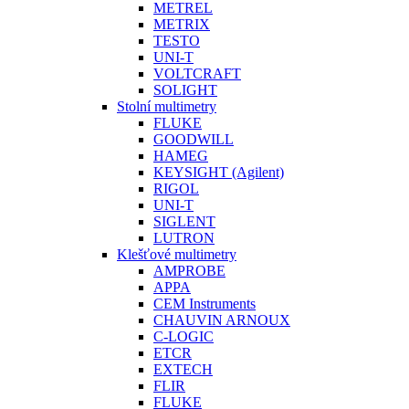
METREL
METRIX
TESTO
UNI-T
VOLTCRAFT
SOLIGHT
Stolní multimetry
FLUKE
GOODWILL
HAMEG
KEYSIGHT (Agilent)
RIGOL
UNI-T
SIGLENT
LUTRON
Klešťové multimetry
AMPROBE
APPA
CEM Instruments
CHAUVIN ARNOUX
C-LOGIC
ETCR
EXTECH
FLIR
FLUKE