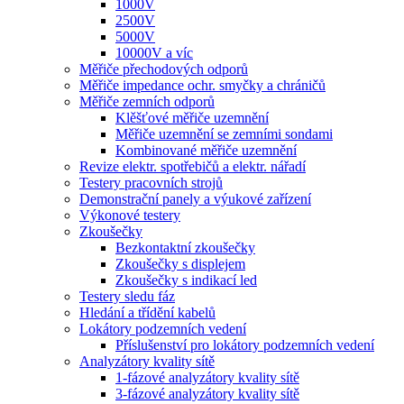
1000V
2500V
5000V
10000V a víc
Měřiče přechodových odporů
Měřiče impedance ochr. smyčky a chráničů
Měřiče zemních odporů
Klěšťové měřiče uzemnění
Měřiče uzemnění se zemními sondami
Kombinované měřiče uzemnění
Revize elektr. spotřebičů a elektr. nářadí
Testery pracovních strojů
Demonstrační panely a výukové zařízení
Výkonové testery
Zkoušečky
Bezkontaktní zkoušečky
Zkoušečky s displejem
Zkoušečky s indikací led
Testery sledu fáz
Hledání a třídění kabelů
Lokátory podzemních vedení
Příslušenství pro lokátory podzemních vedení
Analyzátory kvality sítě
1-fázové analyzátory kvality sítě
3-fázové analyzátory kvality sítě