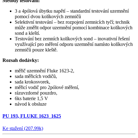
Metody testování:
3 a 4pólová úbytku napětí – standardní testování uzemnění
pomocí dvou kolíkových zemničů
Selektivní testování – bez rozpojení zemnicích tyčí; technik
může změřit odpor uzemnění pomocí kombinace kolíkových
sond a kleští.
Testování bez zemních kolíkových sond – inovativní řešení
využívající pro měření odporu uzemnění namísto kolíkových
zemničů pouze kleště.
Rozsah dodávky:
měřič uzemnění Fluke 1623-2,
sada měřicích vodičů,
sada krokosvorek,
měřicí vodič pro 2pólové měření,
rázuvzdorné pouzdro,
6ks baterie 1,5 V
návod k obsluze
PU 193, FLUKE 1623_1625
Ke stažení (207.99k)