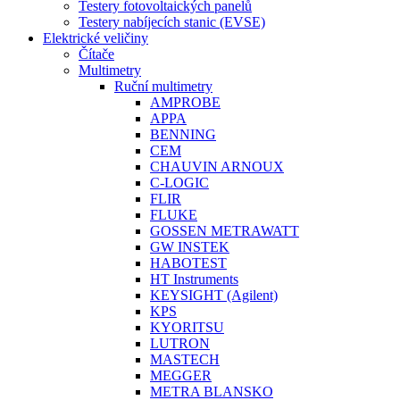
Testery fotovoltaických panelů
Testery nabíjecích stanic (EVSE)
Elektrické veličiny
Čítače
Multimetry
Ruční multimetry
AMPROBE
APPA
BENNING
CEM
CHAUVIN ARNOUX
C-LOGIC
FLIR
FLUKE
GOSSEN METRAWATT
GW INSTEK
HABOTEST
HT Instruments
KEYSIGHT (Agilent)
KPS
KYORITSU
LUTRON
MASTECH
MEGGER
METRA BLANSKO