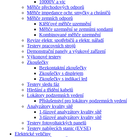
10000V a víc
Měřiče přechodových odporů
Měřiče impedance ochr. smyčky a chráničů
Měřiče zemních odporů
Klěšťové měřiče uzemnění
Měřiče uzemnění se zemními sondami
Kombinované měřiče uzemnění
Revize elektr. spotřebičů a elektr. nářadí
Testery pracovních strojů
Demonstrační panely a výukové zařízení
Výkonové testery
Zkoušečky
Bezkontaktní zkoušečky
Zkoušečky s displejem
Zkoušečky s indikací led
Testery sledu fáz
Hledání a třídění kabelů
Lokátory podzemních vedení
Příslušenství pro lokátory podzemních vedení
Analyzátory kvality sítě
1-fázové analyzátory kvality sítě
3-fázové analyzátory kvality sítě
Testery fotovoltaických panelů
Testery nabíjecích stanic (EVSE)
Elektrické veličiny