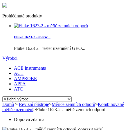
Prohlédnuté produkty
Fluke 1623-2 - měřič...
Fluke 1623-2 - tester uzemnění GEO...
Výrobci
ACE Instruments
ACT
AMPROBE
APPA
ATC
Domů
>
Revizní přístroje
>
Měřiče zemních odporů
>
Kombinované
měřiče uzemnění
>
Fluke 1623-2 - měřič zemních odporů
Doprava zdarma
Zobrazit větší