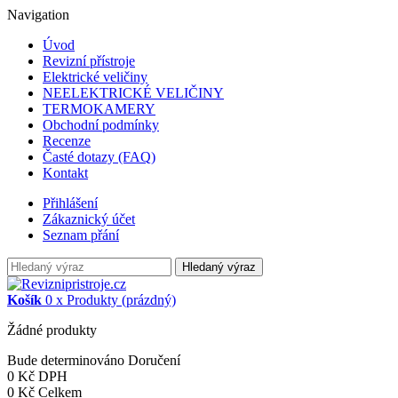
Navigation
Úvod
Revizní přístroje
Elektrické veličiny
NEELEKTRICKÉ VELIČINY
TERMOKAMERY
Obchodní podmínky
Recenze
Časté dotazy (FAQ)
Kontakt
Přihlášení
Zákaznický účet
Seznam přání
Hledaný výraz
Košík
0
x
Produkty
(prázdný)
Žádné produkty
Bude determinováno
Doručení
0 Kč
DPH
0 Kč
Celkem