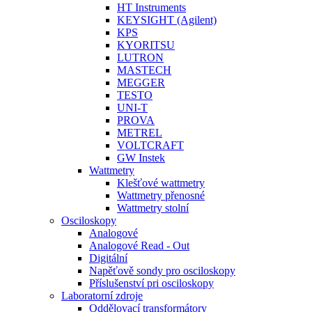
HT Instruments
KEYSIGHT (Agilent)
KPS
KYORITSU
LUTRON
MASTECH
MEGGER
TESTO
UNI-T
PROVA
METREL
VOLTCRAFT
GW Instek
Wattmetry
Klešťové wattmetry
Wattmetry přenosné
Wattmetry stolní
Osciloskopy
Analogové
Analogové Read - Out
Digitální
Napěťově sondy pro osciloskopy
Příslušenství pri osciloskopy
Laboratorní zdroje
Oddělovací transformátory