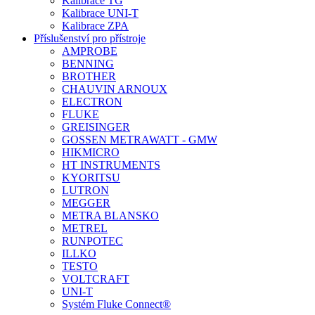
Kalibrace TG
Kalibrace UNI-T
Kalibrace ZPA
Příslušenství pro přístroje
AMPROBE
BENNING
BROTHER
CHAUVIN ARNOUX
ELECTRON
FLUKE
GREISINGER
GOSSEN METRAWATT - GMW
HIKMICRO
HT INSTRUMENTS
KYORITSU
LUTRON
MEGGER
METRA BLANSKO
METREL
RUNPOTEC
ILLKO
TESTO
VOLTCRAFT
UNI-T
Systém Fluke Connect®