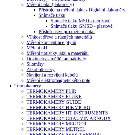
Měření tlaku (tlakoměry)
Přístroje na měření tlaku - Digitální tlakoměry
Snímače tlaku
Snímače tlaku MSD - nerezové
Snímače tlaku GMSD - plastové
Příslušenství pro měření tlaku
Vlhkost dřeva a různých materiálů
Měření koncentrace plynů
Měření pH
Měření tloušťky laku a materiálu
Dozimetry - měřič radioaktivity
Siloměry
Alkoholtestery
Navíjení a rozvíjení kabelů
Měření elektromagnetického pole
Termokamery
TERMOKAMERY FLIR
TERMOKAMERY FLUKE
TERMOKAMERY GUIDE
TERMOKAMERY HIKMICRO
TERMOKAMERY HT INSTRUMENTS
TERMOKAMERY CHAUVIN ARNOUX
TERMOKAMERY MEGGER
TERMOKAMERY METREL
TERMOKAMERY SEEK THERMAL