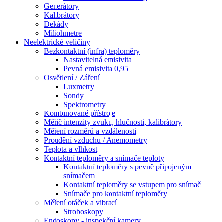
Generátory
Kalibrátory
Dekády
Miliohmetre
Neelektrické veličiny
Bezkontaktní (infra) teploměry
Nastavitelná emisivita
Pevná emisivita 0,95
Osvětlení / Záření
Luxmetry
Sondy
Spektrometry
Kombinované přístroje
Měřič intenzity zvuku, hlučnosti, kalibrátory
Měření rozměrů a vzdálenosti
Proudění vzduchu / Anemometry
Teplota a vlhkost
Kontaktní teploměry a snímače teploty
Kontaktní teploměry s pevně připojeným
snímačem
Kontaktní teploměry se vstupem pro snímač
Snímače pro kontaktní teploměry
Měření otáček a vibrací
Stroboskopy
Endoskopy - inspekční kamery