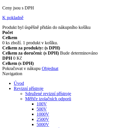
Ceny jsou s DPH
K pokladně
Produkt byl úspěšně přidán do nákupního košíku
Počet
Celkem
0
ks zboží.
1 produkt v košíku.
Celkem za produkty: (s DPH)
Celkem za doručení: (s DPH)
Bude determinováno
DPH
0 Kč
Celkem (s DPH)
Pokračovat v nákupu
Objednat
Navigation
Úvod
Revizní přístroje
Sdružené revizní přístroje
Měřiče izolačních odporů
100V
500V
1000V
2500V
5000V