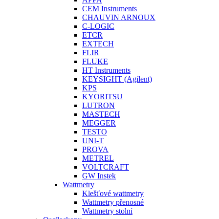
CEM Instruments
CHAUVIN ARNOUX
C-LOGIC
ETCR
EXTECH
FLIR
FLUKE
HT Instruments
KEYSIGHT (Agilent)
KPS
KYORITSU
LUTRON
MASTECH
MEGGER
TESTO
UNI-T
PROVA
METREL
VOLTCRAFT
GW Instek
Wattmetry
Klešťové wattmetry
Wattmetry přenosné
Wattmetry stolní