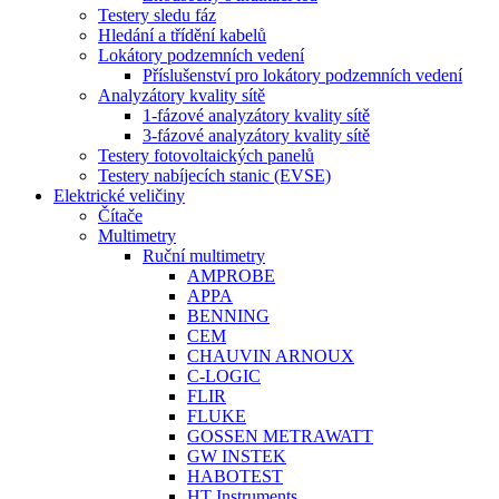
Testery sledu fáz
Hledání a třídění kabelů
Lokátory podzemních vedení
Příslušenství pro lokátory podzemních vedení
Analyzátory kvality sítě
1-fázové analyzátory kvality sítě
3-fázové analyzátory kvality sítě
Testery fotovoltaických panelů
Testery nabíjecích stanic (EVSE)
Elektrické veličiny
Čítače
Multimetry
Ruční multimetry
AMPROBE
APPA
BENNING
CEM
CHAUVIN ARNOUX
C-LOGIC
FLIR
FLUKE
GOSSEN METRAWATT
GW INSTEK
HABOTEST
HT Instruments