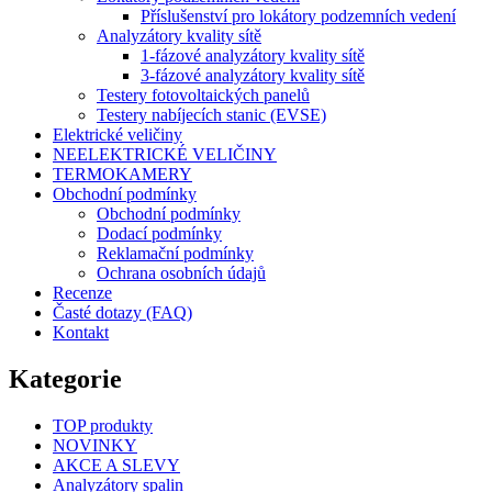
Příslušenství pro lokátory podzemních vedení
Analyzátory kvality sítě
1-fázové analyzátory kvality sítě
3-fázové analyzátory kvality sítě
Testery fotovoltaických panelů
Testery nabíjecích stanic (EVSE)
Elektrické veličiny
NEELEKTRICKÉ VELIČINY
TERMOKAMERY
Obchodní podmínky
Obchodní podmínky
Dodací podmínky
Reklamační podmínky
Ochrana osobních údajů
Recenze
Časté dotazy (FAQ)
Kontakt
Kategorie
TOP produkty
NOVINKY
AKCE A SLEVY
Analyzátory spalin