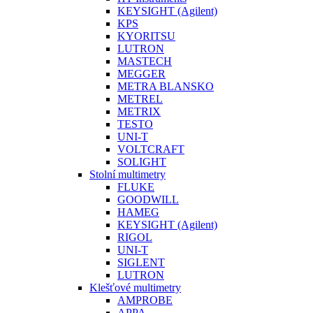
KEYSIGHT (Agilent)
KPS
KYORITSU
LUTRON
MASTECH
MEGGER
METRA BLANSKO
METREL
METRIX
TESTO
UNI-T
VOLTCRAFT
SOLIGHT
Stolní multimetry
FLUKE
GOODWILL
HAMEG
KEYSIGHT (Agilent)
RIGOL
UNI-T
SIGLENT
LUTRON
Klešťové multimetry
AMPROBE
APPA