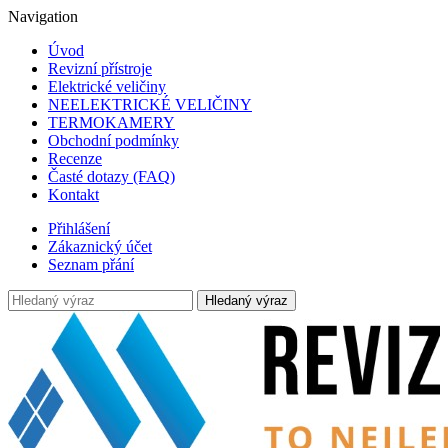
Navigation
Úvod
Revizní přístroje
Elektrické veličiny
NEELEKTRICKÉ VELIČINY
TERMOKAMERY
Obchodní podmínky
Recenze
Časté dotazy (FAQ)
Kontakt
Přihlášení
Zákaznický účet
Seznam přání
Hledaný výraz