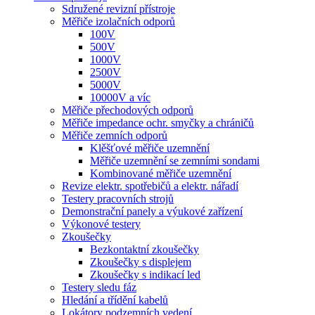
Sdružené revizní přístroje
Měřiče izolačních odporů
100V
500V
1000V
2500V
5000V
10000V a víc
Měřiče přechodových odporů
Měřiče impedance ochr. smyčky a chráničů
Měřiče zemních odporů
Klěšťové měřiče uzemnění
Měřiče uzemnění se zemními sondami
Kombinované měřiče uzemnění
Revize elektr. spotřebičů a elektr. nářadí
Testery pracovních strojů
Demonstrační panely a výukové zařízení
Výkonové testery
Zkoušečky
Bezkontaktní zkoušečky
Zkoušečky s displejem
Zkoušečky s indikací led
Testery sledu fáz
Hledání a třídění kabelů
Lokátory podzemních vedení