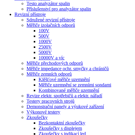
Testo analyzátor spalin
Příslušenství pro analyzátor spalin
Revizní přístroje
Sdružené revizní přístroje
Měřiče izolačních odporů
100V
500V
1000V
2500V
5000V
10000V a víc
Měřiče přechodových odporů
Měřiče impedance ochr. smyčky a chráničů
Měřiče zemních odporů
Klěšťové měřiče uzemnění
Měřiče uzemnění se zemními sondami
Kombinované měřiče uzemnění
Revize elektr. spotřebičů a elektr. nářadí
Testery pracovních strojů
Demonstrační panely a výukové zařízení
Výkonové testery
Zkoušečky
Bezkontaktní zkoušečky
Zkoušečky s displejem
Zkoušečky s indikací led