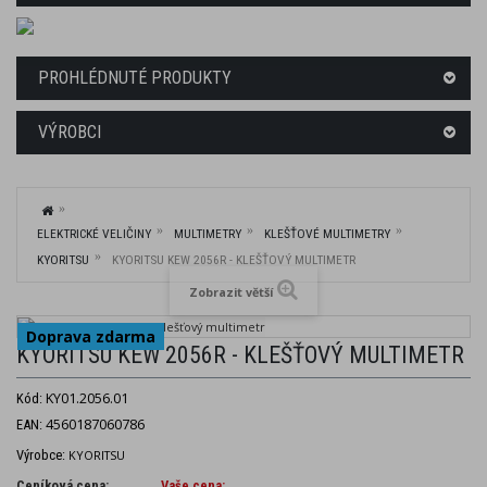
PROHLÉDNUTÉ PRODUKTY
VÝROBCI
ELEKTRICKÉ VELIČINY
MULTIMETRY
KLEŠŤOVÉ MULTIMETRY
KYORITSU
KYORITSU KEW 2056R - KLEŠŤOVÝ MULTIMETR
Zobrazit větší
Doprava zdarma
KYORITSU KEW 2056R - KLEŠŤOVÝ MULTIMETR
KY01.2056.01
Kód:
4560187060786
EAN:
Výrobce:
KYORITSU
Ceníková cena:
Vaše cena: