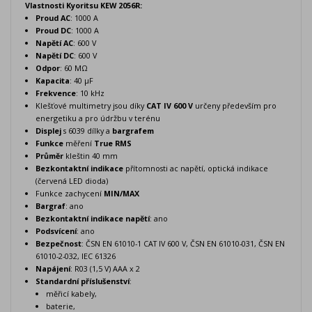
Vlastnosti Kyoritsu KEW 2056R:
Proud AC
: 1000 A
Proud DC
: 1000 A
Napětí AC
: 600 V
Napětí DC
: 600 V
Odpor
: 60 MΩ
Kapacita
: 40 µF
Frekvence
: 10 kHz
Klešťové multimetry jsou díky
CAT IV 600 V
určeny především pro
energetiku a pro údržbu v terénu
Displej
s 6039 dílky a
bargrafem
Funkce
měření
True RMS
Průměr
kleštin 40 mm
Bezkontaktní indikace
přítomnosti ac napětí, optická indikace
(červená LED dioda)
Funkce zachycení
MIN/MAX
Bargraf
: ano
Bezkontaktní indikace napětí
: ano
Podsvícení
: ano
Bezpečnost
: ČSN EN 61010-1 CAT IV 600 V, ČSN EN 61010-031, ČSN EN
61010-2-032, IEC 61326
Napájení
: R03 (1,5 V) AAA x 2
Standardní příslušenství
:
měřicí kabely,
baterie,