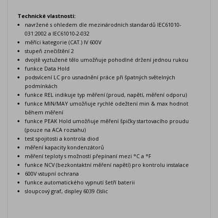
Technické vlastnosti:
navržené s ohledem dle mezinárodních standardů IEC61010-
031:2002 a IEC61010-2-032
měříci kategorie (CAT.) IV 600V
stupeň znečištění 2
dvojtě vyztužené tělo umožňuje pohodlné držení jednou rukou
funkce Data Hold
podsvícení LC pro usnadnění práce při špatných světelných
podmínkách
funkce REL indikuje typ měření (proud, napětí, měření odporu)
funkce MIN/MAY umožňuje rychlé odežtení min & max hodnot
během měření
funkce PEAK Hold umožňuje měření špičky startovacího proudu
(pouze na ACA rozsahu)
test spojitosti a kontrola diod
měření kapacity kondenzátorů
měření teploty s možností přepínaní mezi °C a °F
funkce NCV (bezkontaktní měření napětí) pro kontrolu instalace
600V vstupní ochrana
funkce automatického vypnutí šetří baterii
sloupcový graf, displey 6039 číslic