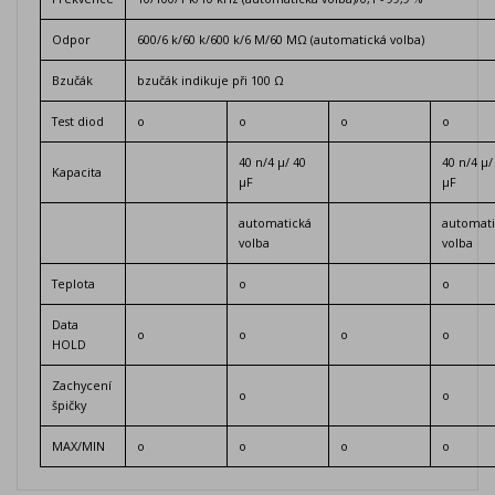
Odpor
600/6 k/60 k/600 k/6 M/60 MΩ (automatická volba)
Bzučák
bzučák indikuje při 100 Ω
Test diod
o
o
o
o
40 n/4 μ/ 40
40 n/4 μ/
Kapacita
μF
μF
automatická
automati
volba
volba
Teplota
o
o
Data
o
o
o
o
HOLD
Zachycení
o
o
špičky
MAX/MIN
o
o
o
o