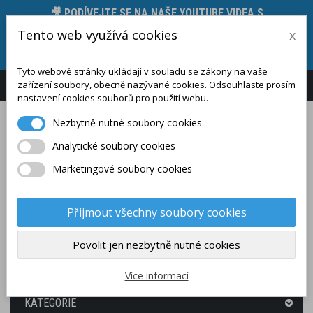
🎥 PODÍVEJTE SE NA NAŠE YOUTUBE VIDEA S
PŘEDSTAVENÍM MĚŘICÍCH PŘÍSTROJŮ, JEJICH
Tento web využívá cookies
x
FUNKCÍ A TECHNICKÝCH PARAMETRŮ 🛠️, STAČÍ
KLIKNOUT ZDE.
Tyto webové stránky ukládají v souladu se zákony na vaše
zařízení soubory, obecně nazývané cookies. Odsouhlaste prosím
Přihlášení
Zákaznický účet
nastavení cookies souborů pro použití webu.
Nezbytně nutné soubory cookies
Analytické soubory cookies
Marketingové soubory cookies
Přijmout všechny soubory cookies
Povolit jen nezbytně nutné cookies
(PRÁZDNÝ)
Více informací
KATEGORIE