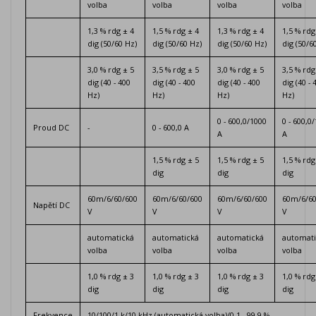
volba
volba
volba
volba
1,3 % rdg ± 4
1,5 % rdg ± 4
1,3 % rdg ± 4
1,5 % rdg
dig (50/60 Hz)
dig (50/60 Hz)
dig (50/60 Hz)
dig (50/6
3,0 % rdg ± 5
3,5 % rdg ± 5
3,0 % rdg ± 5
3,5 % rdg
dig (40 - 400
dig (40 - 400
dig (40 - 400
dig (40 - 
Hz)
Hz)
Hz)
Hz)
0 - 600,0/1000
0 - 600,0
Proud DC
-
0 - 600,0 A
A
A
1,5 % rdg ± 5
1,5 % rdg ± 5
1,5 % rdg
dig
dig
dig
60m/6/60/600
60m/6/60/600
60m/6/60/600
60m/6/60
Napětí DC
V
V
V
V
automatická
automatická
automatická
automati
volba
volba
volba
volba
1,0 % rdg ± 3
1,0 % rdg ± 3
1,0 % rdg ± 3
1,0 % rdg
dig
dig
dig
dig
Frekvence
10/100/1 k/10 kHz (automatická volba)/0,1 - 99,9 %