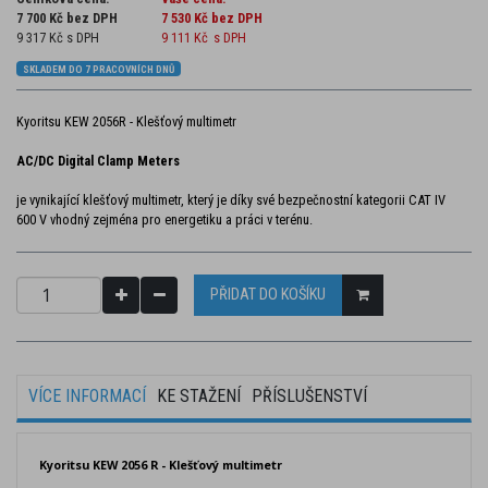
7 700 Kč bez DPH
7 530 Kč
bez DPH
9 317 Kč s DPH
9 111 Kč
s DPH
SKLADEM DO 7 PRACOVNÍCH DNŮ
Kyoritsu KEW 2056R - Klešťový multimetr
AC/DC Digital Clamp Meters
je vynikající klešťový multimetr, který je díky své bezpečnostní kategorii CAT IV
600 V vhodný zejména pro energetiku a práci v terénu.
PŘIDAT DO KOŠÍKU
VÍCE INFORMACÍ
KE STAŽENÍ
PŘÍSLUŠENSTVÍ
Kyoritsu KEW 2056 R - Klešťový multimetr