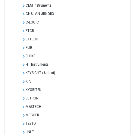
CEM Instruments
CHAUVIN ARNOUX
C-LOGIC
ETCR
EXTECH
FLIR
FLUKE
HT Instruments
KEYSIGHT (Agilent)
KPS
KYORITSU
LUTRON
MASTECH
MEGGER
TESTO
UNI-T