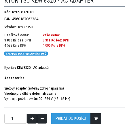
KYORITSU KEW 8320 - AC ADAPTÉR
KY09.8320.01
Kód:
4560187062384
EAN:
Výrobce:
KYORITSU
Ceníková cena:
Vaše cena:
3 800 Kč bez DPH
3 311 Kč
bez DPH
4 598 Kč s DPH
4 006 Kč
s DPH
SKLADEM DO 3 PRACOVNÍCH DNŮ
Kyoritsu KEW8320 - AC adaptér
Accessories
Sieťový adaptér (externý zdroj napájania)
Vhodné pre dlhšiu dobu nahrávania
Vyhovuje požiadavkám 90 - 264 V (45 - 66 Hz)
PŘIDAT DO KOŠÍKU