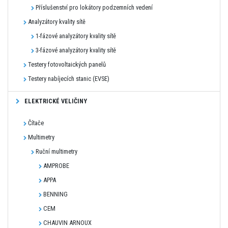
Příslušenství pro lokátory podzemních vedení
Analyzátory kvality sítě
1-fázové analyzátory kvality sítě
3-fázové analyzátory kvality sítě
Testery fotovoltaických panelů
Testery nabíjecích stanic (EVSE)
ELEKTRICKÉ VELIČINY
Čítače
Multimetry
Ruční multimetry
AMPROBE
APPA
BENNING
CEM
CHAUVIN ARNOUX