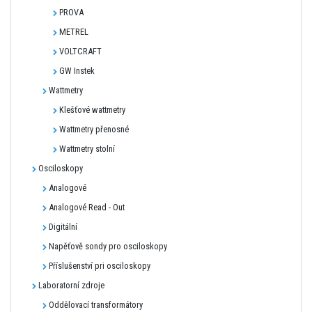
PROVA
METREL
VOLTCRAFT
GW Instek
Wattmetry
Klešťové wattmetry
Wattmetry přenosné
Wattmetry stolní
Osciloskopy
Analogové
Analogové Read - Out
Digitální
Napěťově sondy pro osciloskopy
Příslušenství pri osciloskopy
Laboratorní zdroje
Oddělovací transformátory