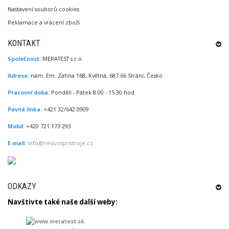
Nastavení souborů cookies
Reklamace a vrácení zboží
KONTAKT
Společnost:
MERATEST s.r.o.
Adresa:
nám. Em. Zahna 168, Květná, 687 66 Strání, Česko
Pracovní doba:
Pondělí - Pátek 8:00 - 15:30 hod.
Pevná linka:
+421 32/642 0909
Mobil:
+420 721 173 293
E-mail:
info@reviznipristroje.cz
ODKAZY
Navštivte
také
naše další
weby
: