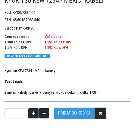
KYORITSU KEW 7234 - MĚŘICÍ KABELY
KY09.7234.01
Kód:
4560187063640
EAN:
Výrobce:
KYORITSU
Ceníková cena:
Vaše cena:
1 300 Kč bez DPH
1 151 Kč
bez DPH
1 573 Kč s DPH
1 392 Kč
s DPH
SKLADEM DO 3 PRACOVNÍCH DNŮ
Kyoritsu KEW7234 - Měřicí kabely
Test Leads
2 měřicí kabely (červený, černý) s krokosvorkami, délka 1,08 m
PŘIDAT DO KOŠÍKU