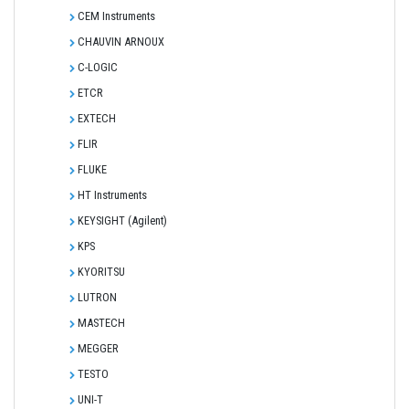
CEM Instruments
CHAUVIN ARNOUX
C-LOGIC
ETCR
EXTECH
FLIR
FLUKE
HT Instruments
KEYSIGHT (Agilent)
KPS
KYORITSU
LUTRON
MASTECH
MEGGER
TESTO
UNI-T