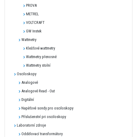
PROVA
METREL
VOLTCRAFT
GW Instek
Wattmetry
Klešťové wattmetry
Wattmetry přenosné
Wattmetry stolní
Osciloskopy
Analogové
Analogové Read - Out
Digitální
Napěťově sondy pro osciloskopy
Příslušenství pri osciloskopy
Laboratorní zdroje
Oddělovací transformátory