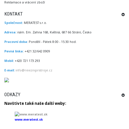
Reklamace a vrácení zboží
KONTAKT
Společnost:
MERATEST s.r.o.
Adresa:
nám. Em. Zahna 168, Květná, 687 66 Strání, Česko
Pracovní doba:
Pondělí - Pátek 8:00 - 15:30 hod.
Pevná linka:
+421 32/642 0909
Mobil:
+420 721 173 293
E-mail:
info@reviznipristroje.cz
ODKAZY
Navštivte
také
naše další
weby
:
www.meratest.sk