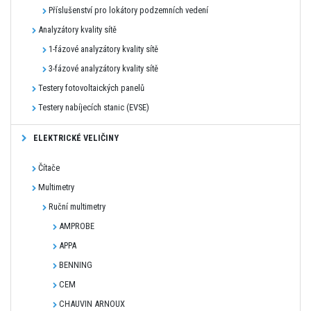
Příslušenství pro lokátory podzemních vedení
Analyzátory kvality sítě
1-fázové analyzátory kvality sítě
3-fázové analyzátory kvality sítě
Testery fotovoltaických panelů
Testery nabíjecích stanic (EVSE)
ELEKTRICKÉ VELIČINY
Čítače
Multimetry
Ruční multimetry
AMPROBE
APPA
BENNING
CEM
CHAUVIN ARNOUX