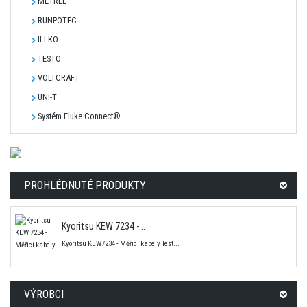
METREL
RUNPOTEC
ILLKO
TESTO
VOLTCRAFT
UNI-T
Systém Fluke Connect®
PROHLÉDNUTÉ PRODUKTY
Kyoritsu KEW 7234 -...
Kyoritsu KEW7234 - Měřicí kabely Test...
VÝROBCI