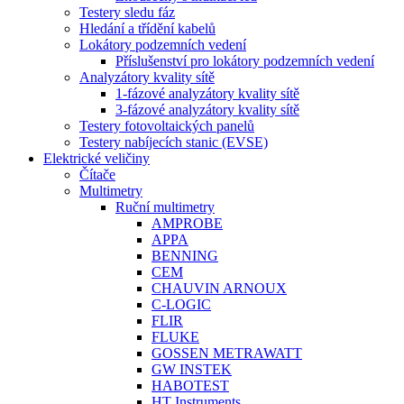
Testery sledu fáz
Hledání a třídění kabelů
Lokátory podzemních vedení
Příslušenství pro lokátory podzemních vedení
Analyzátory kvality sítě
1-fázové analyzátory kvality sítě
3-fázové analyzátory kvality sítě
Testery fotovoltaických panelů
Testery nabíjecích stanic (EVSE)
Elektrické veličiny
Čítače
Multimetry
Ruční multimetry
AMPROBE
APPA
BENNING
CEM
CHAUVIN ARNOUX
C-LOGIC
FLIR
FLUKE
GOSSEN METRAWATT
GW INSTEK
HABOTEST
HT Instruments