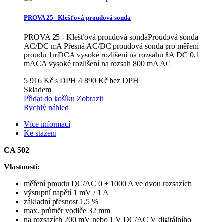
PROVA 25 - Klešťová proudová sonda
PROVA 25 - Klešťová proudová sondaProudová sonda
AC/DC mA Přesná AC/DC proudová sonda pro měření
proudu 1mDCA vysoké rozlišení na rozsahu 8A DC 0,1
mACA vysoké rozlišení na rozsah 800 mA AC
5 916 Kč s DPH
4 890 Kč bez DPH
Skladem
Přidat do košíku
Zobrazit
Rychlý náhled
Více informací
Ke stažení
CA 502
Vlastnosti:
měření proudu DC/AC 0 ÷ 1000 A ve dvou rozsazích
výstupní napětí 1 mV / 1 A
základní přesnost 1,5 %
max. průměr vodiče 32 mm
na rozsazích 200 mV nebo 1 V DC/AC V digitálního