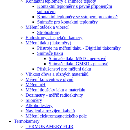
Kontaktní teploměry a snímače teploty
Kontaktní teploměry s pevně připojeným
snímačem
Kontaktní teploměry se vstupem pro snímač
Snímače pro kontaktní teploměry
Měření otáček a vibrací
Stroboskopy
Endoskopy - inspekční kamery
Měření tlaku (tlakoměry)
Přístroje na měření tlaku - Digitální tlakoměry
Snímače tlaku
Snímače tlaku MSD - nerezové
Snímače tlaku GMSD - plastové
Příslušenství pro měření tlaku
Vlhkost dřeva a různých materiálů
Měření koncentrace plynů
Měření pH
Měření tloušťky laku a materiálu
Dozimetry - měřič radioaktivity
Siloměry
Alkoholtestery
Navíjení a rozvíjení kabelů
Měření elektromagnetického pole
Termokamery
TERMOKAMERY FLIR