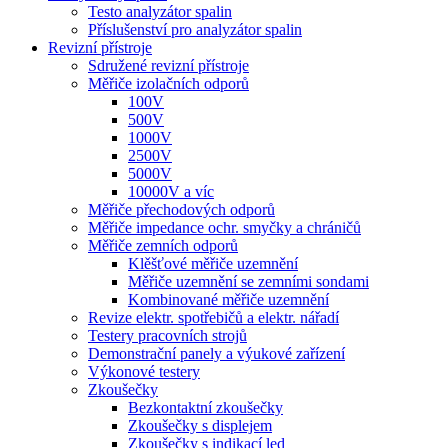
Testo analyzátor spalin
Příslušenství pro analyzátor spalin
Revizní přístroje
Sdružené revizní přístroje
Měřiče izolačních odporů
100V
500V
1000V
2500V
5000V
10000V a víc
Měřiče přechodových odporů
Měřiče impedance ochr. smyčky a chráničů
Měřiče zemních odporů
Klěšťové měřiče uzemnění
Měřiče uzemnění se zemními sondami
Kombinované měřiče uzemnění
Revize elektr. spotřebičů a elektr. nářadí
Testery pracovních strojů
Demonstrační panely a výukové zařízení
Výkonové testery
Zkoušečky
Bezkontaktní zkoušečky
Zkoušečky s displejem
Zkoušečky s indikací led