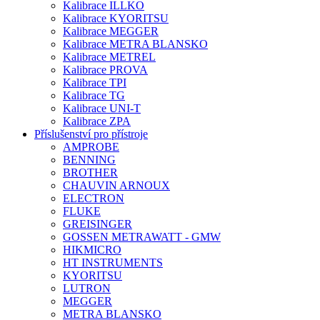
Kalibrace ILLKO
Kalibrace KYORITSU
Kalibrace MEGGER
Kalibrace METRA BLANSKO
Kalibrace METREL
Kalibrace PROVA
Kalibrace TPI
Kalibrace TG
Kalibrace UNI-T
Kalibrace ZPA
Příslušenství pro přístroje
AMPROBE
BENNING
BROTHER
CHAUVIN ARNOUX
ELECTRON
FLUKE
GREISINGER
GOSSEN METRAWATT - GMW
HIKMICRO
HT INSTRUMENTS
KYORITSU
LUTRON
MEGGER
METRA BLANSKO