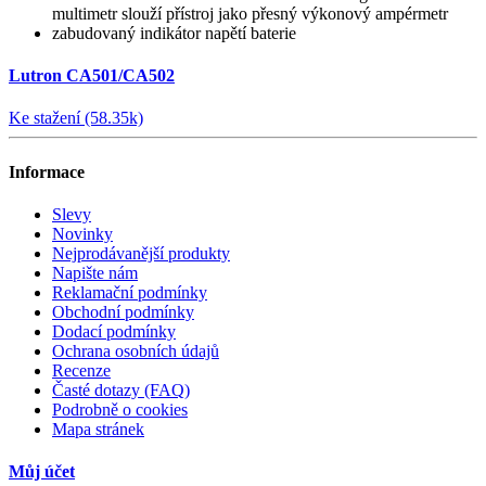
multimetr slouží přístroj jako přesný výkonový ampérmetr
zabudovaný indikátor napětí baterie
Lutron CA501/CA502
Ke stažení (58.35k)
Informace
Slevy
Novinky
Nejprodávanější produkty
Napište nám
Reklamační podmínky
Obchodní podmínky
Dodací podmínky
Ochrana osobních údajů
Recenze
Časté dotazy (FAQ)
Podrobně o cookies
Mapa stránek
Můj účet