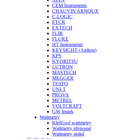
CEM Instruments
CHAUVIN ARNOUX
C-LOGIC
ETCR
EXTECH
FLIR
FLUKE
HT Instruments
KEYSIGHT (Agilent)
KPS
KYORITSU
LUTRON
MASTECH
MEGGER
TESTO
UNI-T
PROVA
METREL
VOLTCRAFT
GW Instek
Wattmetry
Klešťové wattmetry
Wattmetry přenosné
Wattmetry stolní