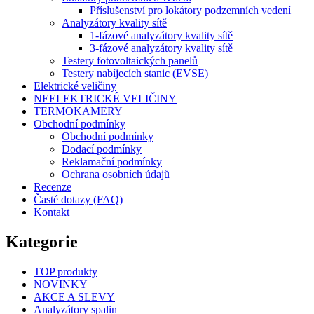
Příslušenství pro lokátory podzemních vedení
Analyzátory kvality sítě
1-fázové analyzátory kvality sítě
3-fázové analyzátory kvality sítě
Testery fotovoltaických panelů
Testery nabíjecích stanic (EVSE)
Elektrické veličiny
NEELEKTRICKÉ VELIČINY
TERMOKAMERY
Obchodní podmínky
Obchodní podmínky
Dodací podmínky
Reklamační podmínky
Ochrana osobních údajů
Recenze
Časté dotazy (FAQ)
Kontakt
Kategorie
TOP produkty
NOVINKY
AKCE A SLEVY
Analyzátory spalin