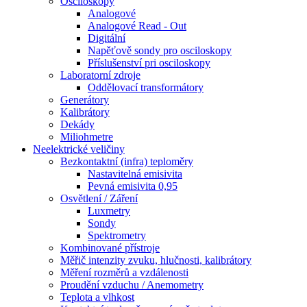
Osciloskopy
Analogové
Analogové Read - Out
Digitální
Napěťově sondy pro osciloskopy
Příslušenství pri osciloskopy
Laboratorní zdroje
Oddělovací transformátory
Generátory
Kalibrátory
Dekády
Miliohmetre
Neelektrické veličiny
Bezkontaktní (infra) teploměry
Nastavitelná emisivita
Pevná emisivita 0,95
Osvětlení / Záření
Luxmetry
Sondy
Spektrometry
Kombinované přístroje
Měřič intenzity zvuku, hlučnosti, kalibrátory
Měření rozměrů a vzdálenosti
Proudění vzduchu / Anemometry
Teplota a vlhkost