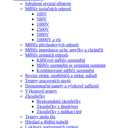
Sdružené revizní přístroje
Měřiče izolačních odporů
100V
500V
1000V
2500V
5000V
10000V a víc
Měřiče přechodových odporů
Měřiče impedance ochr. smyčky a chráničů
Měřiče zemních odporů
Klěšťové měřiče uzemnění
Měřiče uzemnění se zemními sondami
Kombinované měřiče uzemnění
Revize elektr. spotřebičů a elektr. nářadí
Testery pracovních strojů
Demonstrační panely a výukové zařízení
Výkonové testery
Zkoušečky
Bezkontaktní zkoušečky
Zkoušečky s displejem
Zkoušečky s indikací led
Testery sledu fáz
Hledání a třídění kabelů
Lokátory podzemních vedení