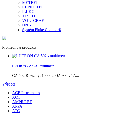
METREL
RUNPOTEC
ILLKO
TESTO
VOLTCRAFT
UNI-T
Systém Fluke Connect®
Prohlédnuté produkty
LUTRON CA 502 - multimetr
CA 502 Rozsahy: 1000, 200A ~ / =, 1A...
Výrobci
ACE Instruments
ACT
AMPROBE
APPA
ATC