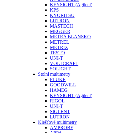
KEYSIGHT (Agilent)
KPS
KYORITSU
LUTRON
MASTECH
MEGGER
METRA BLANSKO
METREL
METRIX
TESTO
UNI-T
VOLTCRAFT
SOLIGHT
Stolní multimetry
FLUKE
GOODWILL
HAMEG
KEYSIGHT (Agilent)
RIGOL
UNI-T
SIGLENT
LUTRON
Klešťové multimetry
AMPROBE
APPA