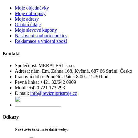
Moje objednávky
Moje dobropisy
Moje adresy
Osobní údaje
Moje slevové kupóny
Nastavení souborů cookies
Reklamace a vrácení zboží
Kontakt
Společnost:
MERATEST s.r.o.
Adresa:
nám. Em. Zahna 168, Květná, 687 66 Strání, Česko
Pracovní doba:
Pondělí - Pátek 8:00 - 15:30 hod.
Pevná linka:
+421 32/642 0909
Mobil:
+420 721 173 293
E-mail:
info@reviznipristroje.cz
Odkazy
Navštivte
také
naše další
weby
: