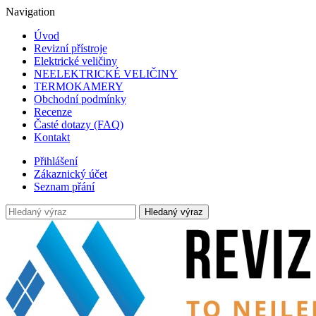
Navigation
Úvod
Revizní přístroje
Elektrické veličiny
NEELEKTRICKÉ VELIČINY
TERMOKAMERY
Obchodní podmínky
Recenze
Časté dotazy (FAQ)
Kontakt
Přihlášení
Zákaznický účet
Seznam přání
Hledaný výraz