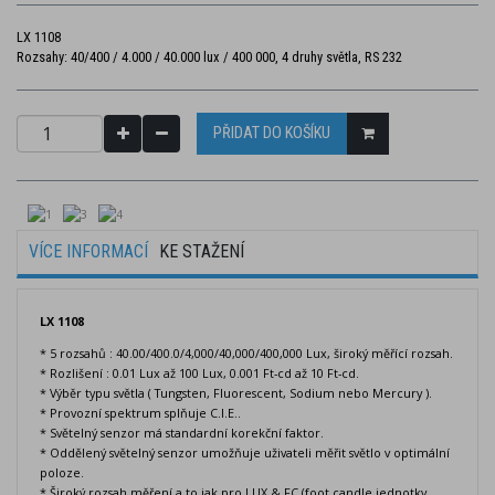
LX 1108
Rozsahy: 40/400 / 4.000 / 40.000 lux / 400 000, 4 druhy světla, RS 232
PŘIDAT DO KOŠÍKU
VÍCE INFORMACÍ
KE STAŽENÍ
LX 1108
* 5 rozsahů : 40.00/400.0/4,000/40,000/400,000 Lux, široký měřící rozsah.
* Rozlišení : 0.01 Lux až 100 Lux, 0.001 Ft-cd až 10 Ft-cd.
* Výběr typu světla ( Tungsten, Fluorescent, Sodium nebo Mercury ).
* Provozní spektrum splňuje C.I.E..
* Světelný senzor má standardní korekční faktor.
* Oddělený světelný senzor umožňuje uživateli měřit světlo v optimální
poloze.
* Široký rozsah měření a to jak pro LUX & FC (foot candle jednotky.