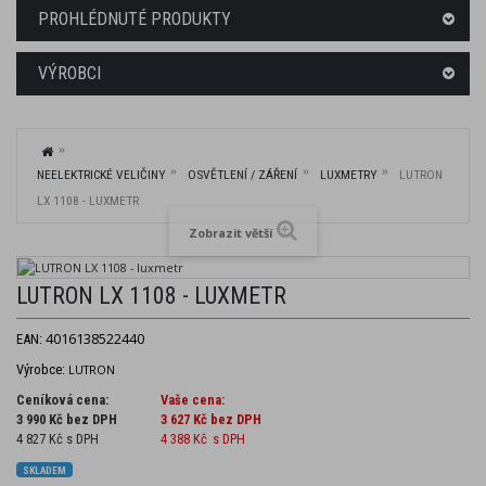
PROHLÉDNUTÉ PRODUKTY
VÝROBCI
NEELEKTRICKÉ VELIČINY
OSVĚTLENÍ / ZÁŘENÍ
LUXMETRY
LUTRON
LX 1108 - LUXMETR
Zobrazit větší
LUTRON LX 1108 - LUXMETR
4016138522440
EAN:
Výrobce:
LUTRON
Ceníková cena:
Vaše cena:
3 990 Kč bez DPH
3 627 Kč
bez DPH
4 827 Kč s DPH
4 388 Kč
s DPH
SKLADEM