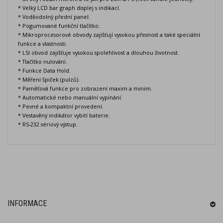
* Velký LCD bar graph displej s indikací.
* Voděodolný přední panel.
* Pogumované funkční tlačítko.
* Mikroprocesorové obvody zajišťují vysokou přesnost a také speciální
funkce a vlastnosti.
* LSI obvod zajišťuje vysokou spolehlivost a dlouhou životnost.
* Tlačítko nulování.
* Funkce Data Hold.
* Měření špiček (pulzů).
* Paměťová funkce pro zobrazení maxim a minim.
* Automatické nebo manuální vypínání.
* Pevné a kompaktní provedení.
* Vestavěný indikátor vybití baterie.
* RS-232 sériový výstup.
INFORMACE