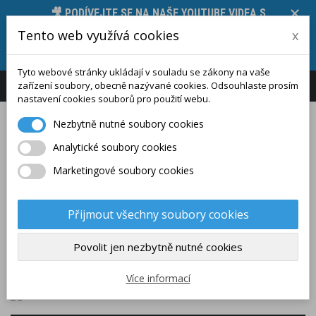
🎥 PODÍVEJTE SE NA NAŠE YOUTUBE VIDEA S
PŘEDSTAVENÍM MĚŘICÍCH PŘÍSTROJŮ, JEJICH
Tento web využívá cookies
x
FUNKCÍ A TECHNICKÝCH PARAMETRŮ 🛠️, STAČÍ
KLIKNOUT ZDE.
Tyto webové stránky ukládají v souladu se zákony na vaše
zařízení soubory, obecně nazývané cookies. Odsouhlaste prosím
Přihlášení
Zákaznický účet
nastavení cookies souborů pro použití webu.
Nezbytně nutné soubory cookies
Analytické soubory cookies
Marketingové soubory cookies
(PRÁZDNÝ)
Přijmout všechny soubory cookies
Povolit jen nezbytně nutné cookies
KATEGORIE
Více informací