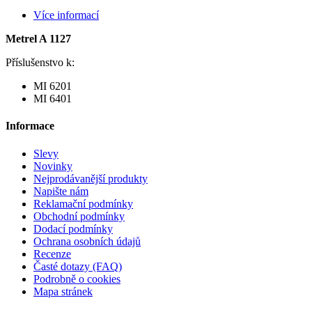
Více informací
Metrel A 1127
Příslušenstvo k:
MI 6201
MI 6401
Informace
Slevy
Novinky
Nejprodávanější produkty
Napište nám
Reklamační podmínky
Obchodní podmínky
Dodací podmínky
Ochrana osobních údajů
Recenze
Časté dotazy (FAQ)
Podrobně o cookies
Mapa stránek