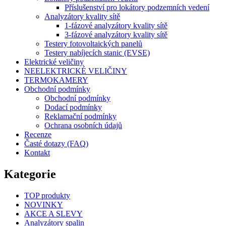
Příslušenství pro lokátory podzemních vedení
Analyzátory kvality sítě
1-fázové analyzátory kvality sítě
3-fázové analyzátory kvality sítě
Testery fotovoltaických panelů
Testery nabíjecích stanic (EVSE)
Elektrické veličiny
NEELEKTRICKÉ VELIČINY
TERMOKAMERY
Obchodní podmínky
Obchodní podmínky
Dodací podmínky
Reklamační podmínky
Ochrana osobních údajů
Recenze
Časté dotazy (FAQ)
Kontakt
Kategorie
TOP produkty
NOVINKY
AKCE A SLEVY
Analyzátory spalin