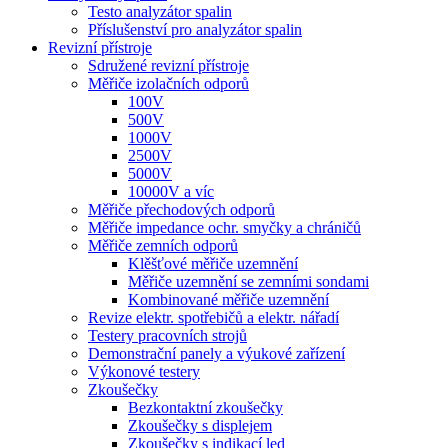
Testo analyzátor spalin
Příslušenství pro analyzátor spalin
Revizní přístroje
Sdružené revizní přístroje
Měřiče izolačních odporů
100V
500V
1000V
2500V
5000V
10000V a víc
Měřiče přechodových odporů
Měřiče impedance ochr. smyčky a chráničů
Měřiče zemních odporů
Klěšťové měřiče uzemnění
Měřiče uzemnění se zemními sondami
Kombinované měřiče uzemnění
Revize elektr. spotřebičů a elektr. nářadí
Testery pracovních strojů
Demonstrační panely a výukové zařízení
Výkonové testery
Zkoušečky
Bezkontaktní zkoušečky
Zkoušečky s displejem
Zkoušečky s indikací led