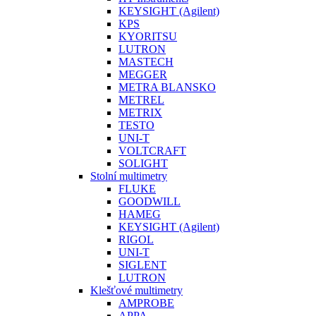
KEYSIGHT (Agilent)
KPS
KYORITSU
LUTRON
MASTECH
MEGGER
METRA BLANSKO
METREL
METRIX
TESTO
UNI-T
VOLTCRAFT
SOLIGHT
Stolní multimetry
FLUKE
GOODWILL
HAMEG
KEYSIGHT (Agilent)
RIGOL
UNI-T
SIGLENT
LUTRON
Klešťové multimetry
AMPROBE
APPA