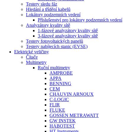
Testery sledu fáz
Hledání a třídění kabelů
Lokátory podzemních vedení
Příslušenství pro lokátory podzemních vedení
Analyzátory kvality sítě
1-fázové analyzátory kvality sítě
3-fázové analyzátory kvality sítě
Testery fotovoltaických panelů
Testery nabíjecích stanic (EVSE)
Elektrické veličiny
Čítače
Multimetry
Ruční multimetry
AMPROBE
APPA
BENNING
CEM
CHAUVIN ARNOUX
C-LOGIC
FLIR
FLUKE
GOSSEN METRAWATT
GW INSTEK
HABOTEST
HT Instruments