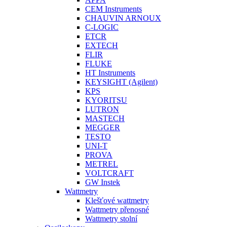
CEM Instruments
CHAUVIN ARNOUX
C-LOGIC
ETCR
EXTECH
FLIR
FLUKE
HT Instruments
KEYSIGHT (Agilent)
KPS
KYORITSU
LUTRON
MASTECH
MEGGER
TESTO
UNI-T
PROVA
METREL
VOLTCRAFT
GW Instek
Wattmetry
Klešťové wattmetry
Wattmetry přenosné
Wattmetry stolní