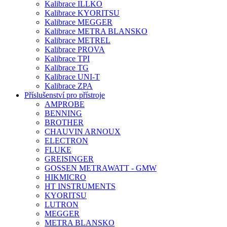
Kalibrace ILLKO
Kalibrace KYORITSU
Kalibrace MEGGER
Kalibrace METRA BLANSKO
Kalibrace METREL
Kalibrace PROVA
Kalibrace TPI
Kalibrace TG
Kalibrace UNI-T
Kalibrace ZPA
Příslušenství pro přístroje
AMPROBE
BENNING
BROTHER
CHAUVIN ARNOUX
ELECTRON
FLUKE
GREISINGER
GOSSEN METRAWATT - GMW
HIKMICRO
HT INSTRUMENTS
KYORITSU
LUTRON
MEGGER
METRA BLANSKO