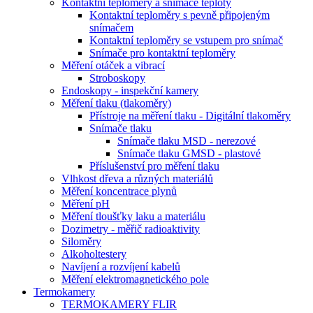
Kontaktní teploměry a snímače teploty
Kontaktní teploměry s pevně připojeným
snímačem
Kontaktní teploměry se vstupem pro snímač
Snímače pro kontaktní teploměry
Měření otáček a vibrací
Stroboskopy
Endoskopy - inspekční kamery
Měření tlaku (tlakoměry)
Přístroje na měření tlaku - Digitální tlakoměry
Snímače tlaku
Snímače tlaku MSD - nerezové
Snímače tlaku GMSD - plastové
Příslušenství pro měření tlaku
Vlhkost dřeva a různých materiálů
Měření koncentrace plynů
Měření pH
Měření tloušťky laku a materiálu
Dozimetry - měřič radioaktivity
Siloměry
Alkoholtestery
Navíjení a rozvíjení kabelů
Měření elektromagnetického pole
Termokamery
TERMOKAMERY FLIR