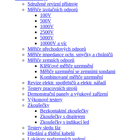
Sdružené revizní přístroje
Měřiče izolačních odporů
100V
500V
1000V
2500V
5000V
10000V a víc
Měřiče přechodových odporů
Měřiče impedance ochr. smyčky a chráničů
Měřiče zemních odporů
Klěšťové měřiče uzemnění
Měřiče uzemnění se zemními sondami
Kombinované měřiče uzemnění
Revize elektr. spotřebičů a elektr. nářadí
Testery pracovních strojů
Demonstrační panely a výukové zařízení
Výkonové testery
Zkoušečky
Bezkontaktní zkoušečky
Zkoušečky s displejem
Zkoušečky s indikací led
Testery sledu fáz
Hledání a třídění kabelů
Lokátory podzemních vedení