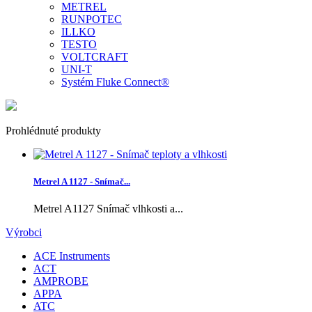
METREL
RUNPOTEC
ILLKO
TESTO
VOLTCRAFT
UNI-T
Systém Fluke Connect®
Prohlédnuté produkty
Metrel A 1127 - Snímač...
Metrel A1127 Snímač vlhkosti a...
Výrobci
ACE Instruments
ACT
AMPROBE
APPA
ATC