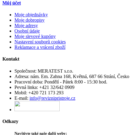
Můj účet
Moje objednávky
Moje dobropisy
Moje adresy
Osobní údaje
Moje slevové kupóny
Nastavení souborů cookies
Reklamace a vrácení zboží
Kontakt
Společnost:
MERATEST s.r.o.
Adresa:
nám. Em. Zahna 168, Květná, 687 66 Strání, Česko
Pracovní doba:
Pondělí - Pátek 8:00 - 15:30 hod.
Pevná linka:
+421 32/642 0909
Mobil:
+420 721 173 293
E-mail:
info@reviznipristroje.cz
Odkazy
Navštivte
také
naše další
weby
: