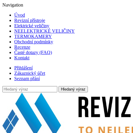
Navigation
Úvod
Revizní přístroje
Elektrické veličiny
NEELEKTRICKÉ VELIČINY
TERMOKAMERY
Obchodní podmínky
Recenze
Časté dotazy (FAQ)
Kontakt
Přihlášení
Zákaznický účet
Seznam přání
Hledaný výraz