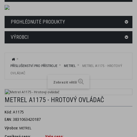
PROHLÉDNUTÉ PRODUKTY
VÝROBCI
PŘÍSLUŠENSTVÍ PRO PŘÍSTROJE
METREL
METREL A1175 - HROTOVÝ
OVLÁDAČ
Zobrazit větší
METREL A1175 - HROTOVÝ OVLÁDAČ
A1175
Kód:
3831063420187
EAN:
Výrobce:
METREL
Ceníková cena:
Vaše cena: