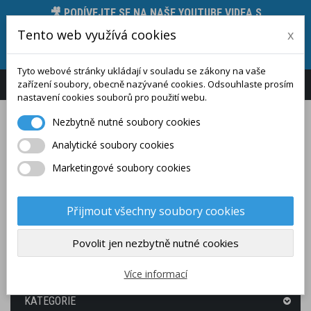
🎥 PODÍVEJTE SE NA NAŠE YOUTUBE VIDEA S
PŘEDSTAVENÍM MĚŘICÍCH PŘÍSTROJŮ, JEJICH
Tento web využívá cookies
x
FUNKCÍ A TECHNICKÝCH PARAMETRŮ 🛠️, STAČÍ
KLIKNOUT ZDE.
Tyto webové stránky ukládají v souladu se zákony na vaše
zařízení soubory, obecně nazývané cookies. Odsouhlaste prosím
Přihlášení
Zákaznický účet
nastavení cookies souborů pro použití webu.
Nezbytně nutné soubory cookies
Analytické soubory cookies
Marketingové soubory cookies
Přijmout všechny soubory cookies
Povolit jen nezbytně nutné cookies
(PRÁZDNÝ)
Více informací
KATEGORIE