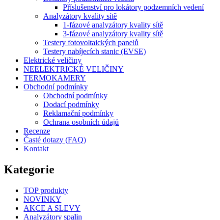
Příslušenství pro lokátory podzemních vedení
Analyzátory kvality sítě
1-fázové analyzátory kvality sítě
3-fázové analyzátory kvality sítě
Testery fotovoltaických panelů
Testery nabíjecích stanic (EVSE)
Elektrické veličiny
NEELEKTRICKÉ VELIČINY
TERMOKAMERY
Obchodní podmínky
Obchodní podmínky
Dodací podmínky
Reklamační podmínky
Ochrana osobních údajů
Recenze
Časté dotazy (FAQ)
Kontakt
Kategorie
TOP produkty
NOVINKY
AKCE A SLEVY
Analyzátory spalin