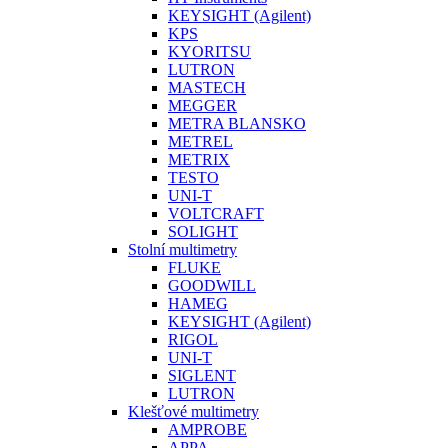
KEYSIGHT (Agilent)
KPS
KYORITSU
LUTRON
MASTECH
MEGGER
METRA BLANSKO
METREL
METRIX
TESTO
UNI-T
VOLTCRAFT
SOLIGHT
Stolní multimetry
FLUKE
GOODWILL
HAMEG
KEYSIGHT (Agilent)
RIGOL
UNI-T
SIGLENT
LUTRON
Klešťové multimetry
AMPROBE
APPA