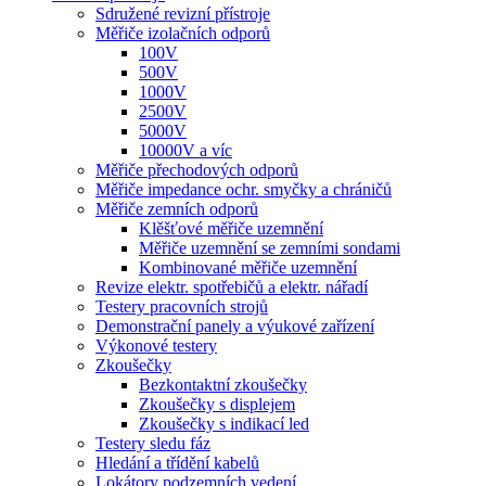
Sdružené revizní přístroje
Měřiče izolačních odporů
100V
500V
1000V
2500V
5000V
10000V a víc
Měřiče přechodových odporů
Měřiče impedance ochr. smyčky a chráničů
Měřiče zemních odporů
Klěšťové měřiče uzemnění
Měřiče uzemnění se zemními sondami
Kombinované měřiče uzemnění
Revize elektr. spotřebičů a elektr. nářadí
Testery pracovních strojů
Demonstrační panely a výukové zařízení
Výkonové testery
Zkoušečky
Bezkontaktní zkoušečky
Zkoušečky s displejem
Zkoušečky s indikací led
Testery sledu fáz
Hledání a třídění kabelů
Lokátory podzemních vedení