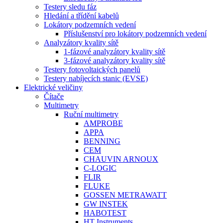
Testery sledu fáz
Hledání a třídění kabelů
Lokátory podzemních vedení
Příslušenství pro lokátory podzemních vedení
Analyzátory kvality sítě
1-fázové analyzátory kvality sítě
3-fázové analyzátory kvality sítě
Testery fotovoltaických panelů
Testery nabíjecích stanic (EVSE)
Elektrické veličiny
Čítače
Multimetry
Ruční multimetry
AMPROBE
APPA
BENNING
CEM
CHAUVIN ARNOUX
C-LOGIC
FLIR
FLUKE
GOSSEN METRAWATT
GW INSTEK
HABOTEST
HT Instruments