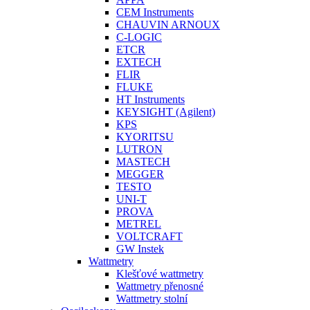
CEM Instruments
CHAUVIN ARNOUX
C-LOGIC
ETCR
EXTECH
FLIR
FLUKE
HT Instruments
KEYSIGHT (Agilent)
KPS
KYORITSU
LUTRON
MASTECH
MEGGER
TESTO
UNI-T
PROVA
METREL
VOLTCRAFT
GW Instek
Wattmetry
Klešťové wattmetry
Wattmetry přenosné
Wattmetry stolní