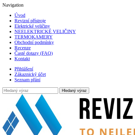
Navigation
Úvod
Revizní přístroje
Elektrické veličiny
NEELEKTRICKÉ VELIČINY
TERMOKAMERY
Obchodní podmínky
Recenze
Časté dotazy (FAQ)
Kontakt
Přihlášení
Zákaznický účet
Seznam přání
Hledaný výraz