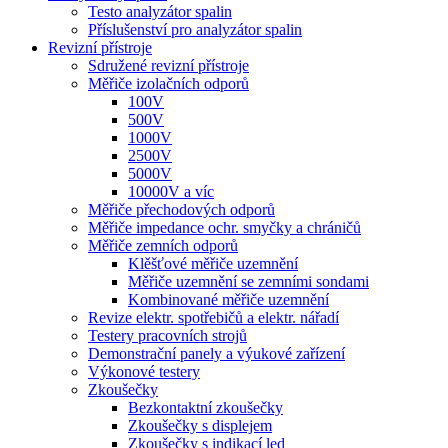
Testo analyzátor spalin
Příslušenství pro analyzátor spalin
Revizní přístroje
Sdružené revizní přístroje
Měřiče izolačních odporů
100V
500V
1000V
2500V
5000V
10000V a víc
Měřiče přechodových odporů
Měřiče impedance ochr. smyčky a chráničů
Měřiče zemních odporů
Klěšťové měřiče uzemnění
Měřiče uzemnění se zemními sondami
Kombinované měřiče uzemnění
Revize elektr. spotřebičů a elektr. nářadí
Testery pracovních strojů
Demonstrační panely a výukové zařízení
Výkonové testery
Zkoušečky
Bezkontaktní zkoušečky
Zkoušečky s displejem
Zkoušečky s indikací led