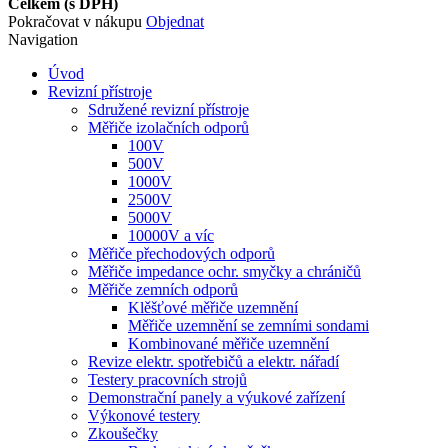
Celkem (s DPH)
Pokračovat v nákupu
Objednat
Navigation
Úvod
Revizní přístroje
Sdružené revizní přístroje
Měřiče izolačních odporů
100V
500V
1000V
2500V
5000V
10000V a víc
Měřiče přechodových odporů
Měřiče impedance ochr. smyčky a chráničů
Měřiče zemních odporů
Klěšťové měřiče uzemnění
Měřiče uzemnění se zemními sondami
Kombinované měřiče uzemnění
Revize elektr. spotřebičů a elektr. nářadí
Testery pracovních strojů
Demonstrační panely a výukové zařízení
Výkonové testery
Zkoušečky