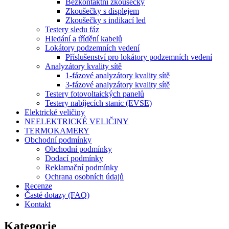
Bezkontaktní zkoušečky
Zkoušečky s displejem
Zkoušečky s indikací led
Testery sledu fáz
Hledání a třídění kabelů
Lokátory podzemních vedení
Příslušenství pro lokátory podzemních vedení
Analyzátory kvality sítě
1-fázové analyzátory kvality sítě
3-fázové analyzátory kvality sítě
Testery fotovoltaických panelů
Testery nabíjecích stanic (EVSE)
Elektrické veličiny
NEELEKTRICKÉ VELIČINY
TERMOKAMERY
Obchodní podmínky
Obchodní podmínky
Dodací podmínky
Reklamační podmínky
Ochrana osobních údajů
Recenze
Časté dotazy (FAQ)
Kontakt
Kategorie