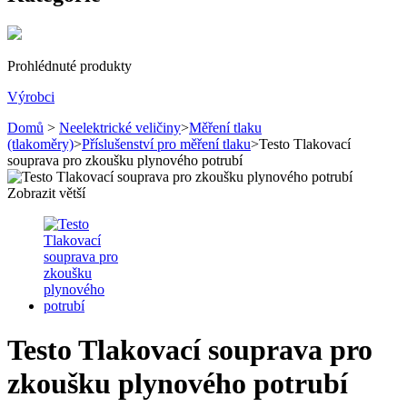
Prohlédnuté produkty
Výrobci
Domů
>
Neelektrické veličiny
>
Měření tlaku
(tlakoměry)
>
Příslušenství pro měření tlaku
>
Testo Tlakovací
souprava pro zkoušku plynového potrubí
Zobrazit větší
Testo Tlakovací souprava pro
zkoušku plynového potrubí