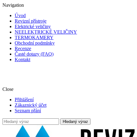
Navigation
Úvod
Revizní přístroje
Elektrické veličiny
NEELEKTRICKÉ VELIČINY
TERMOKAMERY
Obchodní podmínky
Recenze
Časté dotazy (FAQ)
Kontakt
🎥 Podívejte se na naše YouTube videa s představením měřicích
přístrojů, jejich funkcí a technických parametrů 🛠️, stačí
kliknout ZDE.
Close
Přihlášení
Zákaznický účet
Seznam přání
Hledaný výraz