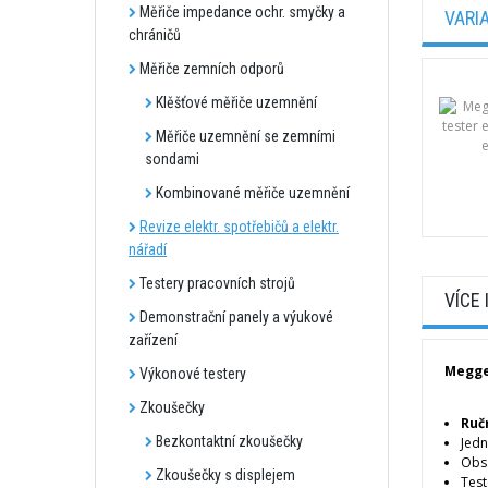
Měřiče impedance ochr. smyčky a
VARI
chráničů
Měřiče zemních odporů
Klěšťové měřiče uzemnění
Měřiče uzemnění se zemními
sondami
Kombinované měřiče uzemnění
Revize elektr. spotřebičů a elektr.
nářadí
Testery pracovních strojů
VÍCE
Demonstrační panely a výukové
zařízení
Megge
Výkonové testery
Zkoušečky
Ruč
Bezkontaktní zkoušečky
Jedn
Obsa
Zkoušečky s displejem
Test