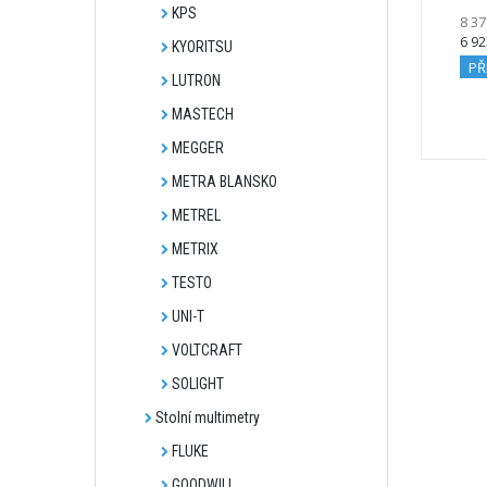
KPS
8 37
6 92
KYORITSU
PŘ
LUTRON
MASTECH
MEGGER
METRA BLANSKO
METREL
METRIX
TESTO
UNI-T
VOLTCRAFT
SOLIGHT
Stolní multimetry
FLUKE
GOODWILL