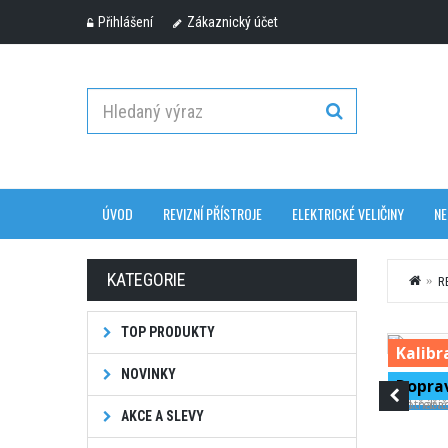
Přihlášení
Zákaznický účet
ÚVOD
REVIZNÍ PŘÍSTROJE
ELEKTRICKÉ VELIČINY
NE
KATEGORIE
R
TOP PRODUKTY
Kalibra
NOVINKY
Dopra
AKCE A SLEVY