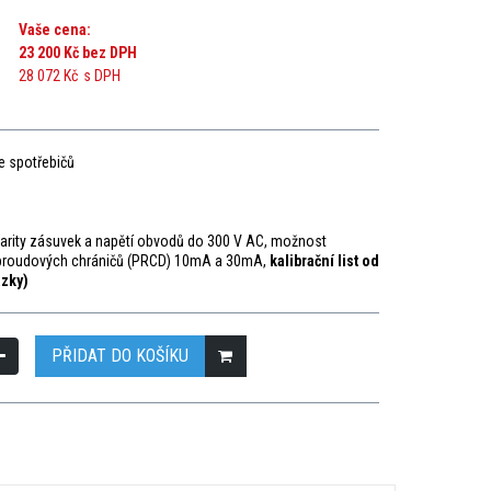
Vaše cena:
23 200 Kč
bez DPH
28 072 Kč
s DPH
e spotřebičů
olarity zásuvek a napětí obvodů do 300 V AC, možnost
 proudových chráničů (PRCD) 10mA a 30mA,
kalibrační list od
ázky)
PŘIDAT DO KOŠÍKU