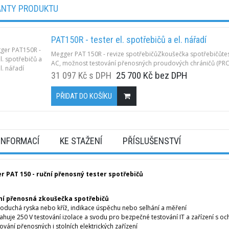
ANTY PRODUKTU
PAT150R - tester el. spotřebičů a el. nářadí
Megger PAT 150R - revize spotřebičůZkoušečka spotřebičůtest
AC, možnost testování přenosných proudových chráničů (PRCD)
25 700 Kč bez DPH
31 097 Kč s DPH
PŘIDAT DO KOŠÍKU
 INFORMACÍ
KE STAŽENÍ
PŘÍSLUŠENSTVÍ
r PAT 150 -
ruční přenosný tester spotřebičů
ní přenosná zkoušečka spotřebičů
oduchá ryska nebo kříž, indikace úspěchu nebo selhání a měření
huje 250 V testování izolace a svodu pro bezpečné testování IT a zařízení s 
ování přenosných i stolních elektrických zařízení