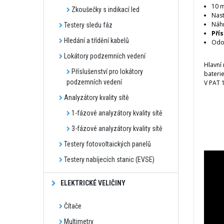
10 
Zkoušečky s indikací led
Nast
Náhr
Testery sledu fáz
Pří
Hledání a třídění kabelů
Odol
Lokátory podzemních vedení
Hlavní
Příslušenství pro lokátory
bateri
podzemních vedení
V
PAT
Analyzátory kvality sítě
1-fázové analyzátory kvality sítě
3-fázové analyzátory kvality sítě
Testery fotovoltaických panelů
Testery nabíjecích stanic (EVSE)
ELEKTRICKÉ VELIČINY
Čítače
Multimetry