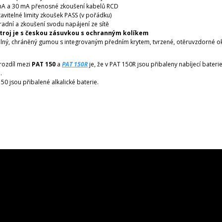
mA a 30 mA přenosné zkoušení kabelů RCD
avitelné limity zkoušek PASS (v pořádku)
adní a zkoušení svodu napájení ze sítě
stroj je s českou zásuvkou s ochranným kolíkem
ný, chráněný gumou s integrovaným předním krytem, tvrzené, otěruvzdorné o
rozdíl mezi
PAT 150
a
PAT 150R
je
, že
v
PAT
150R
jsou přibaleny
nabíjecí bateri
e
.
150
jsou přibalené alkalické
baterie.