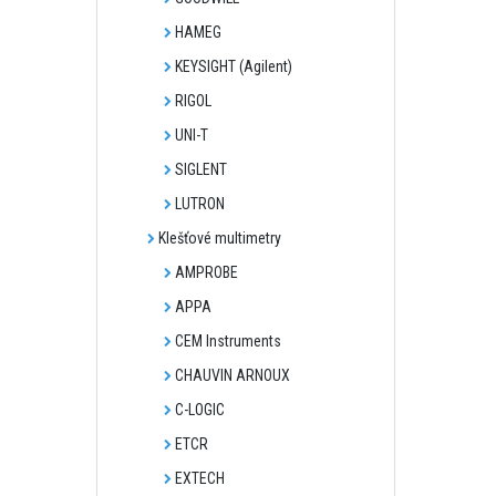
HAMEG
KEYSIGHT (Agilent)
RIGOL
UNI-T
SIGLENT
LUTRON
Klešťové multimetry
AMPROBE
APPA
CEM Instruments
CHAUVIN ARNOUX
C-LOGIC
ETCR
EXTECH