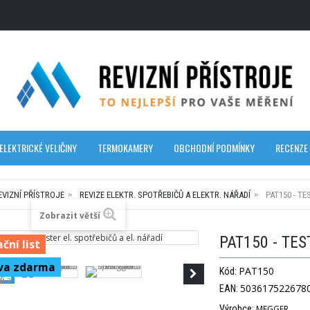
ELEKTRICKÉ VELIČINY
TERMOKAMERY
OBCHODNÍ PODMÍNKY
RECENZE
EVIZNÍ PŘÍSTROJE
REVIZE ELEKTR. SPOTŘEBIČŮ A ELEKTR. NÁŘADÍ
PAT150 - TE
Zobrazit větší
PAT150 - TES
ční list
va zdarma
PAT150
Kód:
503617522678
EAN:
Výrobce:
MEGGER