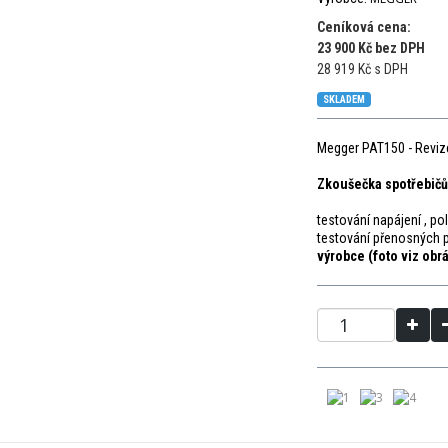
Ceníková cena:
23 900 Kč bez DPH
28 919 Kč s DPH
SKLADEM
Megger PAT150 - Reviz
Zkoušečka spotřebičů
testování napájení , p
testování přenosných
výrobce (foto viz obr