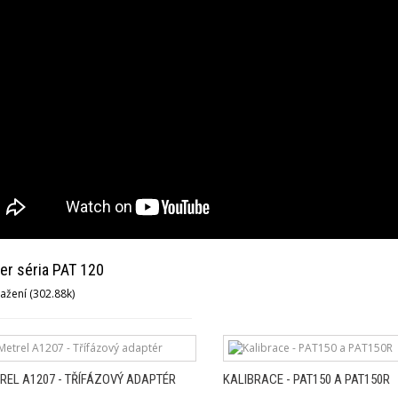
r séria PAT 120
ažení (302.88k)
REL A1207 - TŘÍFÁZOVÝ ADAPTÉR
KALIBRACE - PAT150 A PAT150R