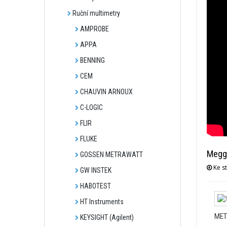
Ruční multimetry
AMPROBE
APPA
BENNING
CEM
CHAUVIN ARNOUX
C-LOGIC
FLIR
FLUKE
Megge
GOSSEN METRAWATT
Ke st
GW INSTEK
HABOTEST
HT Instruments
MET
KEYSIGHT (Agilent)