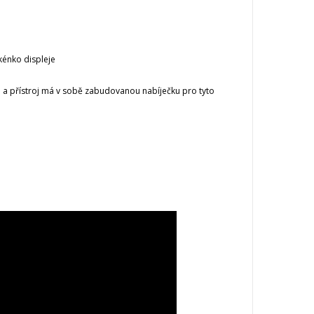
kénko displeje
e
a
přístroj
má
v
sobě zabudovanou
nabíječku
pro
tyto