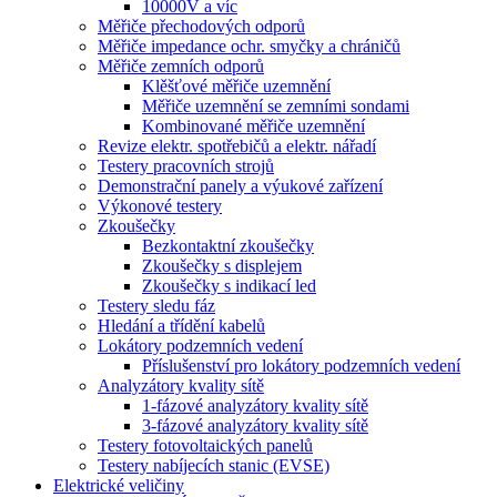
10000V a víc
Měřiče přechodových odporů
Měřiče impedance ochr. smyčky a chráničů
Měřiče zemních odporů
Klěšťové měřiče uzemnění
Měřiče uzemnění se zemními sondami
Kombinované měřiče uzemnění
Revize elektr. spotřebičů a elektr. nářadí
Testery pracovních strojů
Demonstrační panely a výukové zařízení
Výkonové testery
Zkoušečky
Bezkontaktní zkoušečky
Zkoušečky s displejem
Zkoušečky s indikací led
Testery sledu fáz
Hledání a třídění kabelů
Lokátory podzemních vedení
Příslušenství pro lokátory podzemních vedení
Analyzátory kvality sítě
1-fázové analyzátory kvality sítě
3-fázové analyzátory kvality sítě
Testery fotovoltaických panelů
Testery nabíjecích stanic (EVSE)
Elektrické veličiny