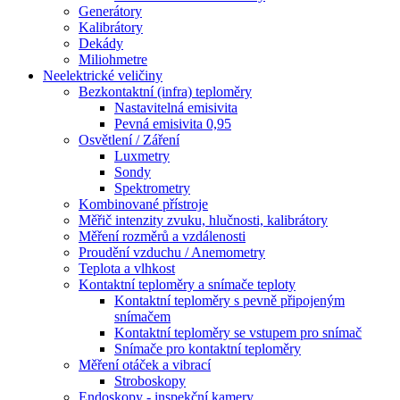
Generátory
Kalibrátory
Dekády
Miliohmetre
Neelektrické veličiny
Bezkontaktní (infra) teploměry
Nastavitelná emisivita
Pevná emisivita 0,95
Osvětlení / Záření
Luxmetry
Sondy
Spektrometry
Kombinované přístroje
Měřič intenzity zvuku, hlučnosti, kalibrátory
Měření rozměrů a vzdálenosti
Proudění vzduchu / Anemometry
Teplota a vlhkost
Kontaktní teploměry a snímače teploty
Kontaktní teploměry s pevně připojeným
snímačem
Kontaktní teploměry se vstupem pro snímač
Snímače pro kontaktní teploměry
Měření otáček a vibrací
Stroboskopy
Endoskopy - inspekční kamery