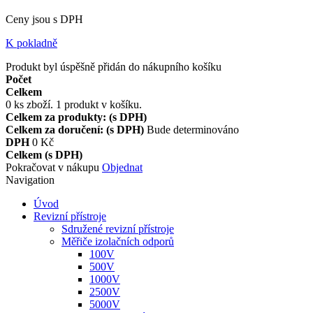
Ceny jsou s DPH
K pokladně
Produkt byl úspěšně přidán do nákupního košíku
Počet
Celkem
0
ks zboží.
1 produkt v košíku.
Celkem za produkty: (s DPH)
Celkem za doručení: (s DPH)
Bude determinováno
DPH
0 Kč
Celkem (s DPH)
Pokračovat v nákupu
Objednat
Navigation
Úvod
Revizní přístroje
Sdružené revizní přístroje
Měřiče izolačních odporů
100V
500V
1000V
2500V
5000V