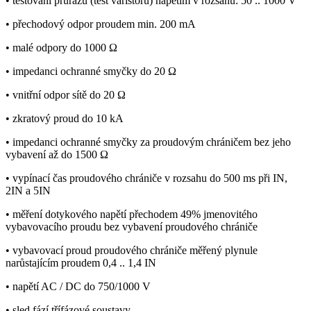
• testování průrazu (test varistorů) napětím v rozsahu: 50 .. 1000 V
• přechodový odpor proudem min. 200 mA
• malé odpory do 1000 Ω
• impedanci ochranné smyčky do 20 Ω
• vnitřní odpor sítě do 20 Ω
• zkratový proud do 10 kA
• impedanci ochranné smyčky za proudovým chráničem bez jeho
vybavení až do 1500 Ω
• vypínací čas proudového chrániče v rozsahu do 500 ms při IN,
2IN a 5IN
• měření dotykového napětí přechodem 49% jmenovitého
vybavovacího proudu bez vybavení proudového chrániče
• vybavovací proud proudového chrániče měřený plynule
narůstajícím proudem 0,4 .. 1,4 IN
• napětí AC / DC do 750/1000 V
• sled fází třífázové soustavy