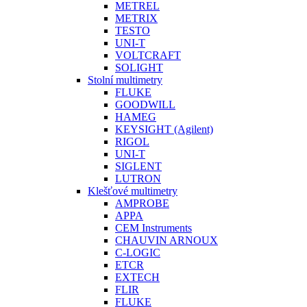
METREL
METRIX
TESTO
UNI-T
VOLTCRAFT
SOLIGHT
Stolní multimetry
FLUKE
GOODWILL
HAMEG
KEYSIGHT (Agilent)
RIGOL
UNI-T
SIGLENT
LUTRON
Klešťové multimetry
AMPROBE
APPA
CEM Instruments
CHAUVIN ARNOUX
C-LOGIC
ETCR
EXTECH
FLIR
FLUKE