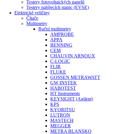
Testery fotovoltaických panelů
Testery nabíjecích stanic (EVSE)
Elektrické veličiny
Čítače
Multimetry
Ruční multimetry
AMPROBE
APPA
BENNING
CEM
CHAUVIN ARNOUX
C-LOGIC
FLIR
FLUKE
GOSSEN METRAWATT
GW INSTEK
HABOTEST
HT Instruments
KEYSIGHT (Agilent)
KPS
KYORITSU
LUTRON
MASTECH
MEGGER
METRA BLANSKO