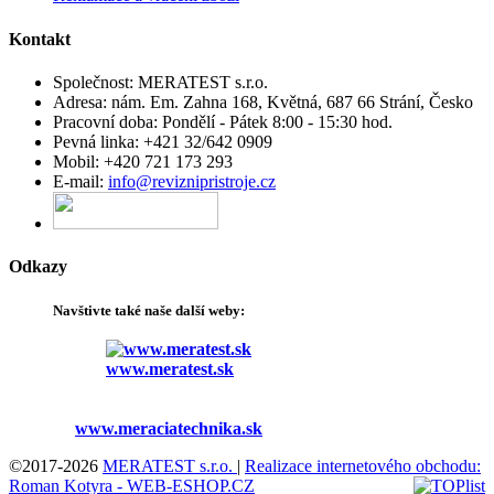
Kontakt
Společnost:
MERATEST s.r.o.
Adresa:
nám. Em. Zahna 168, Květná, 687 66 Strání, Česko
Pracovní doba:
Pondělí - Pátek 8:00 - 15:30 hod.
Pevná linka:
+421 32/642 0909
Mobil:
+420 721 173 293
E-mail:
info@reviznipristroje.cz
Odkazy
Navštivte
také
naše další
weby
:
www.meratest.sk
www.meraciatechnika.sk
©2017-2026
MERATEST s.r.o.
|
Realizace internetového obchodu:
Roman Kotyra - WEB-ESHOP.CZ