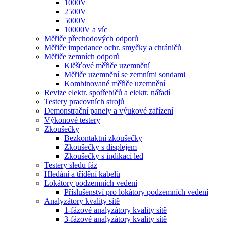
1000V
2500V
5000V
10000V a víc
Měřiče přechodových odporů
Měřiče impedance ochr. smyčky a chráničů
Měřiče zemních odporů
Klěšťové měřiče uzemnění
Měřiče uzemnění se zemními sondami
Kombinované měřiče uzemnění
Revize elektr. spotřebičů a elektr. nářadí
Testery pracovních strojů
Demonstrační panely a výukové zařízení
Výkonové testery
Zkoušečky
Bezkontaktní zkoušečky
Zkoušečky s displejem
Zkoušečky s indikací led
Testery sledu fáz
Hledání a třídění kabelů
Lokátory podzemních vedení
Příslušenství pro lokátory podzemních vedení
Analyzátory kvality sítě
1-fázové analyzátory kvality sítě
3-fázové analyzátory kvality sítě