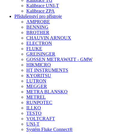
Kalibrace TG
Kalibrace UNI-T
Kalibrace ZPA
Příslušenství pro přístroje
AMPROBE
BENNING
BROTHER
CHAUVIN ARNOUX
ELECTRON
FLUKE
GREISINGER
GOSSEN METRAWATT - GMW
HIKMICRO
HT INSTRUMENTS
KYORITSU
LUTRON
MEGGER
METRA BLANSKO
METREL
RUNPOTEC
ILLKO
TESTO
VOLTCRAFT
UNI-T
Systém Fluke Connect®