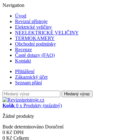
Navigation
Úvod
Revizní přístroje
Elektrické veličiny
NEELEKTRICKÉ VELIČINY
TERMOKAMERY
Obchodní podmínky
Recenze
Časté dotazy (FAQ)
Kontakt
Přihlášení
Zákaznický účet
Seznam přání
Hledaný výraz
Košík
0
x
Produkty
(prázdný)
Žádné produkty
Bude determinováno
Doručení
0 Kč
DPH
0 Kč
Celkem