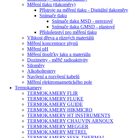
Měření tlaku (tlakoměry)
Přístroje na měření tlaku - Digitální tlakoměry
Snímače tlaku
Snímače tlaku MSD - nerezové
Snímače tlaku GMSD - plastové
Příslušenství pro měření tlaku
Vlhkost dřeva a různých materiálů
Měření koncentrace plynů
Měření pH
Měření tloušťky laku a materiálu
Dozimetry - měřič radioaktivity
Siloměry
Alkoholtestery
Navíjení a rozvíjení kabelů
Měření elektromagnetického pole
Termokamery
TERMOKAMERY FLIR
TERMOKAMERY FLUKE
TERMOKAMERY GUIDE
TERMOKAMERY HIKMICRO
TERMOKAMERY HT INSTRUMENTS
TERMOKAMERY CHAUVIN ARNOUX
TERMOKAMERY MEGGER
TERMOKAMERY METREL
TERMOKAMERY SEEK THERMAL