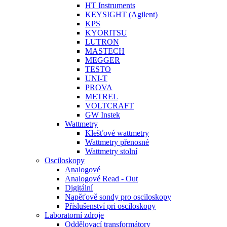
HT Instruments
KEYSIGHT (Agilent)
KPS
KYORITSU
LUTRON
MASTECH
MEGGER
TESTO
UNI-T
PROVA
METREL
VOLTCRAFT
GW Instek
Wattmetry
Klešťové wattmetry
Wattmetry přenosné
Wattmetry stolní
Osciloskopy
Analogové
Analogové Read - Out
Digitální
Napěťově sondy pro osciloskopy
Příslušenství pri osciloskopy
Laboratorní zdroje
Oddělovací transformátory