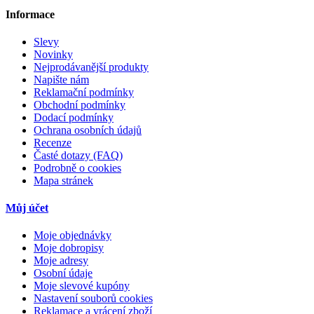
Informace
Slevy
Novinky
Nejprodávanější produkty
Napište nám
Reklamační podmínky
Obchodní podmínky
Dodací podmínky
Ochrana osobních údajů
Recenze
Časté dotazy (FAQ)
Podrobně o cookies
Mapa stránek
Můj účet
Moje objednávky
Moje dobropisy
Moje adresy
Osobní údaje
Moje slevové kupóny
Nastavení souborů cookies
Reklamace a vrácení zboží