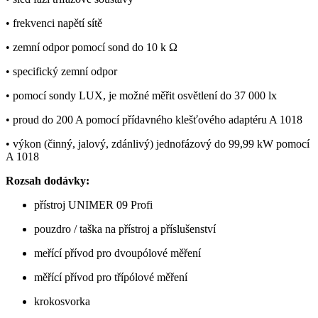
• frekvenci napětí sítě
• zemní odpor pomocí sond do 10 k Ω
• specifický zemní odpor
• pomocí sondy LUX, je možné měřit osvětlení do 37 000 lx
• proud do 200 A pomocí přídavného klešťového adaptéru A 1018
• výkon (činný, jalový, zdánlivý) jednofázový do 99,99 kW pomocí
A 1018
Rozsah dodávky:
přístroj UNIMER 09 Profi
pouzdro / taška na přístroj a příslušenství
meřící přívod pro dvoupólové měření
měřící přívod pro třípólové měření
krokosvorka