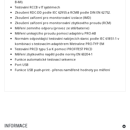
B-MI).
Testování RCCB v IT systémech
Zkoušení RDC-DD podle IEC 62955 a RCMB podle DIN EN 62752.
Zkoušení zařízení pro monitorování izolace (IMD)
Zkoušení zařízení pro monitorování zbytkového proudu (RCM)
Měření zemního odporu (provoz ze sítě/baterie)
Měření unikajícího proudu pomocí adaptéru PRO-AB
Normám odpovídající testování nabíjecích stanic podle IEC 61851-1 v
kombinaci s testovacím adaptérem Metraline PRO-TYP EM
Testování PRCD typu S a K pomocí PROFITEST PRCD
Měření zbytkového napětí podle normy EN 60204-1
Funkce automatické testovací sekvence
Port USB
Funkce USB push-print - přenos naměřené hodnoty po měření
INFORMACE