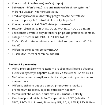
Kontextově citlivý barevný grafický displej
Sekvence měření a testů - snadné nastavení struktury systému /
měření a ukládání / generování zpráv
Předkonfigurované a uživatelsky programovatelné testovací
sekvence pro rychlé testování elektrických systémů
Koncepce ukládání až 50 000 datových záznamů
Testování všech aktuálních AC/DC citlivých RCD, RDC-DD a RCMB.
Bezpečnost uživatele díky detekci PE při použití prstového kontaktu
Kategorie měření: 600 V KAT. III / 300 V KAT. IV
Čtyřvodičová metoda měření - není nutná kompenzace měřicích
kabelů
Měření odporu zemní smyčky RELOOP
RE selektivní měření zemního odporu
Technické parametry
Měřicí přístroj s širokým rozsahem pro všechny střídavé a třífázové
elektrické systémy s napětím 65 až 500 V a frekvencí 15,4 až 420 Hz.
Měření impedance smyčky a vedení se stejnosměrným předpětím
magnetizace
Měření izolačního odporu pomocí jmenovitého napětí, s
proměnným nebo stoupajícím zkušebním napětím
Měření nízkého odporu s automatickou změnou polarity
Zkoušení proudových chráničů a speciálních RCCB (selektivní S,
SRCD, PRCD, Schukomat, Sidos, typy G/R, AC, A, A-EV, F, F-EV, B, B+ a