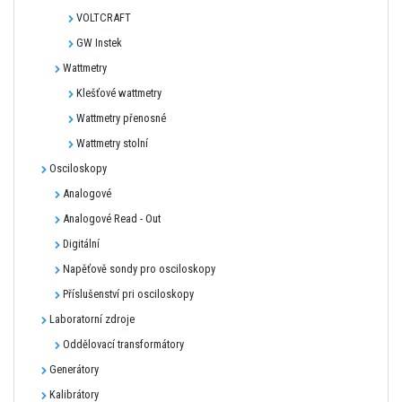
VOLTCRAFT
GW Instek
Wattmetry
Klešťové wattmetry
Wattmetry přenosné
Wattmetry stolní
Osciloskopy
Analogové
Analogové Read - Out
Digitální
Napěťově sondy pro osciloskopy
Příslušenství pri osciloskopy
Laboratorní zdroje
Oddělovací transformátory
Generátory
Kalibrátory