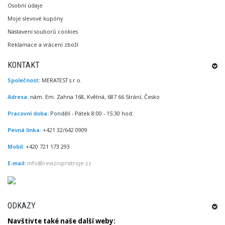
Osobní údaje
Moje slevové kupóny
Nastavení souborů cookies
Reklamace a vrácení zboží
KONTAKT
Společnost:
MERATEST s.r.o.
Adresa:
nám. Em. Zahna 168, Květná, 687 66 Strání, Česko
Pracovní doba:
Pondělí - Pátek 8:00 - 15:30 hod.
Pevná linka:
+421 32/642 0909
Mobil:
+420 721 173 293
E-mail:
info@reviznipristroje.cz
ODKAZY
Navštivte
také
naše další
weby
: