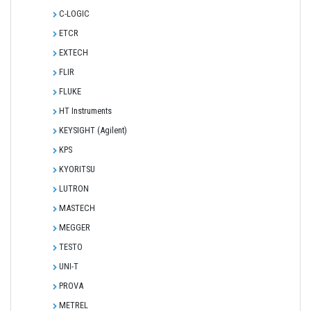
C-LOGIC
ETCR
EXTECH
FLIR
FLUKE
HT Instruments
KEYSIGHT (Agilent)
KPS
KYORITSU
LUTRON
MASTECH
MEGGER
TESTO
UNI-T
PROVA
METREL