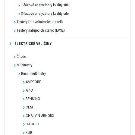
1-fázové analyzátory kvality sítě
3-fázové analyzátory kvality sítě
Testery fotovoltaických panelů
Testery nabíjecích stanic (EVSE)
ELEKTRICKÉ VELIČINY
Čítače
Multimetry
Ruční multimetry
AMPROBE
APPA
BENNING
CEM
CHAUVIN ARNOUX
C-LOGIC
FLIR