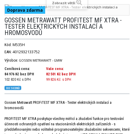
Zobrazit větší
Doprava zdarma
GOSSEN METRAWATT PROFITEST MF XTRA -
TESTER ELEKTRICKÝCH INSTALACÍ A
HROMOSVODŮ
M535H
Kód:
4012932133752
EAN:
Výrobce:
GOSSEN METRAWATT - GMW
Ceníková cena:
Vaše cena:
84 976 Kč bez DPH
82 501 Kč
bez DPH
102 820 Kč s DPH
99 826 Kč
s DPH
DO 14 DNŮ
Gossen Metrawatt PROFiTEST MF XTRA - Tester elektrických instalací a
hromosvodů
PROFITEST MF XTRA poskytuje všechny měřicí a zkušební funkce pro testování
účinnosti ochranných opatření na stacionárních elektrických zařízeních - s
předdefinovanými nebo volitelně programovatelnými zkušebními sekvencemi, které