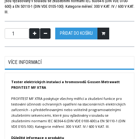
jsou vyžadovány v souladu se zkušebními normami IEC 60364-6 (DIN VDE 0100-
600) a EN 50110-1 (DIN VDE 0105-100). Kategorie měření: 300 V KAT. IV / 600 V KAT.
III.
PŘIDAT DO KOŠÍKU
VÍCE INFORMACÍ
Tester elektrických instalací a hromosvodů Gossen Metrawatt
PROFiTEST MF XTRA
PROFITEST MF XTRA poskytuje všechny měřicí a zkušební funkce pro
testování účinnosti ochranných opatření na stacionárních elektrických
zařízeních - s předdefinovanými nebo volitelně programovatelnými
zkušebními sekvencemi, které jsou vyžadovány v souladu se
zkušebními normami IEC 60364-6 (DIN VDE 0100-600) a EN 50110-1 (DIN
VDE 0105-100). Kategorie měření: 300 V KAT. IV / 600 V KAT. III.
Důležité informace o produktu