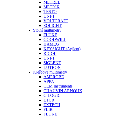
METREL
METRIX
TESTO
UNI-T
VOLTCRAFT
SOLIGHT
Stolní multimetry
FLUKE
GOODWILL
HAMEG
KEYSIGHT (Agilent)
RIGOL
UNI-T
SIGLENT
LUTRON
Klešťové multimetry
AMPROBE
APPA
CEM Instruments
CHAUVIN ARNOUX
C-LOGIC
ETCR
EXTECH
FLIR
FLUKE