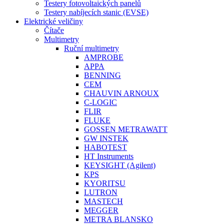
Testery fotovoltaických panelů
Testery nabíjecích stanic (EVSE)
Elektrické veličiny
Čítače
Multimetry
Ruční multimetry
AMPROBE
APPA
BENNING
CEM
CHAUVIN ARNOUX
C-LOGIC
FLIR
FLUKE
GOSSEN METRAWATT
GW INSTEK
HABOTEST
HT Instruments
KEYSIGHT (Agilent)
KPS
KYORITSU
LUTRON
MASTECH
MEGGER
METRA BLANSKO