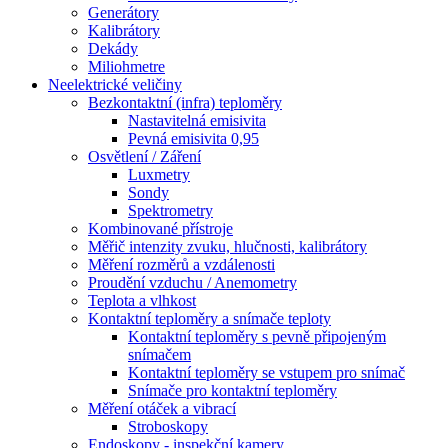
Generátory
Kalibrátory
Dekády
Miliohmetre
Neelektrické veličiny
Bezkontaktní (infra) teploměry
Nastavitelná emisivita
Pevná emisivita 0,95
Osvětlení / Záření
Luxmetry
Sondy
Spektrometry
Kombinované přístroje
Měřič intenzity zvuku, hlučnosti, kalibrátory
Měření rozměrů a vzdálenosti
Proudění vzduchu / Anemometry
Teplota a vlhkost
Kontaktní teploměry a snímače teploty
Kontaktní teploměry s pevně připojeným
snímačem
Kontaktní teploměry se vstupem pro snímač
Snímače pro kontaktní teploměry
Měření otáček a vibrací
Stroboskopy
Endoskopy - inspekční kamery