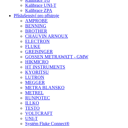
Kalibrace TG
Kalibrace UNI-T
Kalibrace ZPA
Příslušenství pro přístroje
AMPROBE
BENNING
BROTHER
CHAUVIN ARNOUX
ELECTRON
FLUKE
GREISINGER
GOSSEN METRAWATT - GMW
HIKMICRO
HT INSTRUMENTS
KYORITSU
LUTRON
MEGGER
METRA BLANSKO
METREL
RUNPOTEC
ILLKO
TESTO
VOLTCRAFT
UNI-T
Systém Fluke Connect®