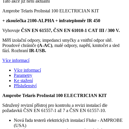
Tato akce již není aktuální
Amprobe Telaris ProInstal 100 ELECTRICIAN KIT
+ zkoušečka 2100-ALPHA + infrateploměr IR 450
Vyhovuje
ČSN EN 61557, ČSN EN 61010-1 CAT III / 300 V.
Měří izolační odpory, impedanci smyčky a vnitřní odpor sítě.
Proudové chrániče
(A-AC)
, malé odpory, napětí, kmitočet a sled
fází. Rozhraní
IR-USB.
Více informací
Více informací
Parametry
Ke stažení
Příslušenství
Amprobe Telaris ProInstal 100 ELECTRICIAN KIT
Sdružený revizní přístroj pro kontrolu a revizi instalací dle
požadavků ČSN EN 61557-1 až 7 a ČSN EN 61557-10.
Nová řada testerů elektrických instalací Fluke - AMPROBE
(USA)