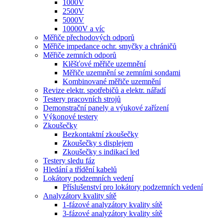
1000V
2500V
5000V
10000V a víc
Měřiče přechodových odporů
Měřiče impedance ochr. smyčky a chráničů
Měřiče zemních odporů
Klěšťové měřiče uzemnění
Měřiče uzemnění se zemními sondami
Kombinované měřiče uzemnění
Revize elektr. spotřebičů a elektr. nářadí
Testery pracovních strojů
Demonstrační panely a výukové zařízení
Výkonové testery
Zkoušečky
Bezkontaktní zkoušečky
Zkoušečky s displejem
Zkoušečky s indikací led
Testery sledu fáz
Hledání a třídění kabelů
Lokátory podzemních vedení
Příslušenství pro lokátory podzemních vedení
Analyzátory kvality sítě
1-fázové analyzátory kvality sítě
3-fázové analyzátory kvality sítě