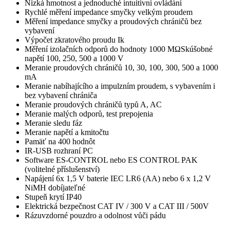
Nízká hmotnost a jednoduché intuitivní ovládání
Rychlé měření impedance smyčky velkým proudem
Měření impedance smyčky a proudových chráničů bez
vybavení
Výpočet zkratového proudu Ik
Měření izolačních odporů do hodnoty 1000 MΩSkúšobné
napětí 100, 250, 500 a 1000 V
Meranie proudových chráničů 10, 30, 100, 300, 500 a 1000
mA
Meranie nabíhajícího a impulzním proudem, s vybavením i
bez vybavení chrániča
Meranie proudových chráničů typů A, AC
Meranie malých odporů, test prepojenia
Meranie sledu fáz
Meranie napětí a kmitočtu
Pamäť na 400 hodnôt
IR-USB rozhraní PC
Software ES-CONTROL nebo ES CONTROL PAK
(volitelné příslušenství)
Napájení 6x 1,5 V baterie IEC LR6 (AA) nebo 6 x 1,2 V
NiMH dobíjateľné
Stupeň krytí IP40
Elektrická bezpečnost CAT IV / 300 V a CAT III / 500V
Rázuvzdorné pouzdro a odolnost vůči pádu