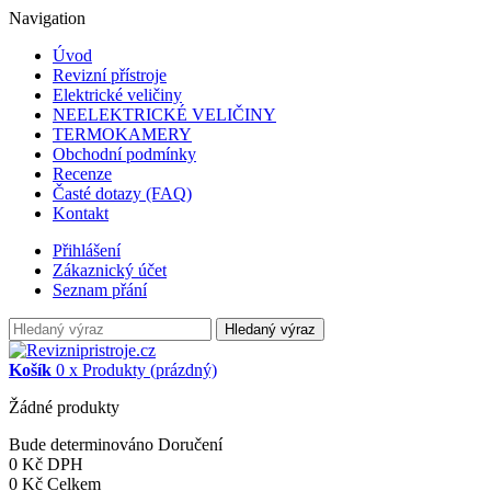
Navigation
Úvod
Revizní přístroje
Elektrické veličiny
NEELEKTRICKÉ VELIČINY
TERMOKAMERY
Obchodní podmínky
Recenze
Časté dotazy (FAQ)
Kontakt
Přihlášení
Zákaznický účet
Seznam přání
Hledaný výraz
Košík
0
x
Produkty
(prázdný)
Žádné produkty
Bude determinováno
Doručení
0 Kč
DPH
0 Kč
Celkem