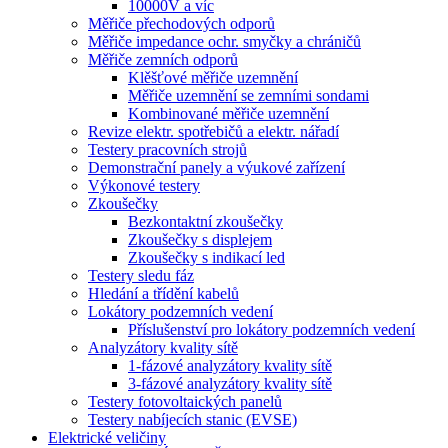
10000V a víc
Měřiče přechodových odporů
Měřiče impedance ochr. smyčky a chráničů
Měřiče zemních odporů
Klěšťové měřiče uzemnění
Měřiče uzemnění se zemními sondami
Kombinované měřiče uzemnění
Revize elektr. spotřebičů a elektr. nářadí
Testery pracovních strojů
Demonstrační panely a výukové zařízení
Výkonové testery
Zkoušečky
Bezkontaktní zkoušečky
Zkoušečky s displejem
Zkoušečky s indikací led
Testery sledu fáz
Hledání a třídění kabelů
Lokátory podzemních vedení
Příslušenství pro lokátory podzemních vedení
Analyzátory kvality sítě
1-fázové analyzátory kvality sítě
3-fázové analyzátory kvality sítě
Testery fotovoltaických panelů
Testery nabíjecích stanic (EVSE)
Elektrické veličiny