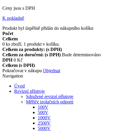
Ceny jsou s DPH
K pokladně
Produkt byl úspěšně přidán do nákupního košíku
Počet
Celkem
0
ks zboží.
1 produkt v košíku.
Celkem za produkty: (s DPH)
Celkem za doručení: (s DPH)
Bude determinováno
DPH
0 Kč
Celkem (s DPH)
Pokračovat v nákupu
Objednat
Navigation
Úvod
Revizní přístroje
Sdružené revizní přístroje
Měřiče izolačních odporů
100V
500V
1000V
2500V
5000V