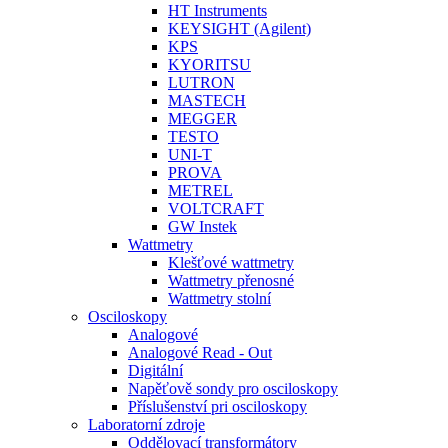
HT Instruments
KEYSIGHT (Agilent)
KPS
KYORITSU
LUTRON
MASTECH
MEGGER
TESTO
UNI-T
PROVA
METREL
VOLTCRAFT
GW Instek
Wattmetry
Klešťové wattmetry
Wattmetry přenosné
Wattmetry stolní
Osciloskopy
Analogové
Analogové Read - Out
Digitální
Napěťově sondy pro osciloskopy
Příslušenství pri osciloskopy
Laboratorní zdroje
Oddělovací transformátory