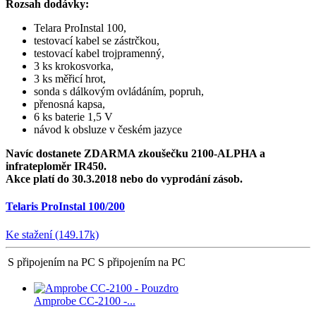
Rozsah dodávky:
Telara ProInstal 100,
testovací kabel se zástrčkou,
testovací kabel trojpramenný,
3 ks krokosvorka,
3 ks měřicí hrot,
sonda s dálkovým ovládáním, popruh,
přenosná kapsa,
6 ks baterie 1,5 V
návod k obsluze v českém jazyce
Navíc dostanete ZDARMA zkoušečku 2100-ALPHA a
infrateploměr IR450.
Akce platí do 30.3.2018 nebo do vyprodání zásob.
Telaris ProInstal 100/200
Ke stažení (149.17k)
S připojením na PC
S připojením na PC
Amprobe CC-2100 -...