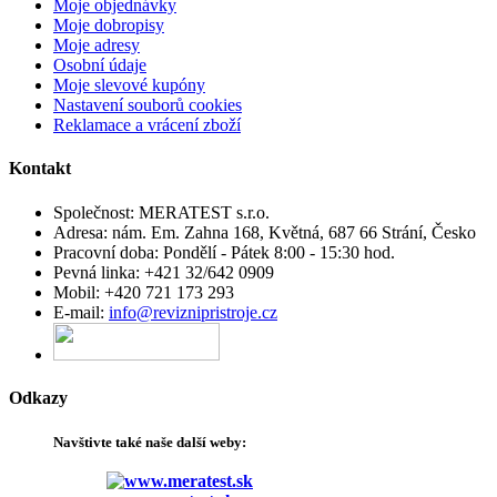
Moje objednávky
Moje dobropisy
Moje adresy
Osobní údaje
Moje slevové kupóny
Nastavení souborů cookies
Reklamace a vrácení zboží
Kontakt
Společnost:
MERATEST s.r.o.
Adresa:
nám. Em. Zahna 168, Květná, 687 66 Strání, Česko
Pracovní doba:
Pondělí - Pátek 8:00 - 15:30 hod.
Pevná linka:
+421 32/642 0909
Mobil:
+420 721 173 293
E-mail:
info@reviznipristroje.cz
Odkazy
Navštivte
také
naše další
weby
: