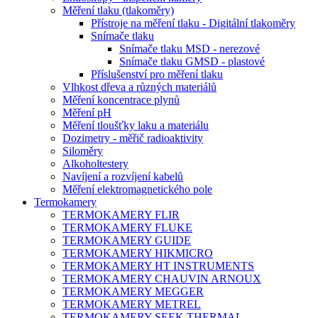
Měření tlaku (tlakoměry)
Přístroje na měření tlaku - Digitální tlakoměry
Snímače tlaku
Snímače tlaku MSD - nerezové
Snímače tlaku GMSD - plastové
Příslušenství pro měření tlaku
Vlhkost dřeva a různých materiálů
Měření koncentrace plynů
Měření pH
Měření tloušťky laku a materiálu
Dozimetry - měřič radioaktivity
Siloměry
Alkoholtestery
Navíjení a rozvíjení kabelů
Měření elektromagnetického pole
Termokamery
TERMOKAMERY FLIR
TERMOKAMERY FLUKE
TERMOKAMERY GUIDE
TERMOKAMERY HIKMICRO
TERMOKAMERY HT INSTRUMENTS
TERMOKAMERY CHAUVIN ARNOUX
TERMOKAMERY MEGGER
TERMOKAMERY METREL
TERMOKAMERY SEEK THERMAL