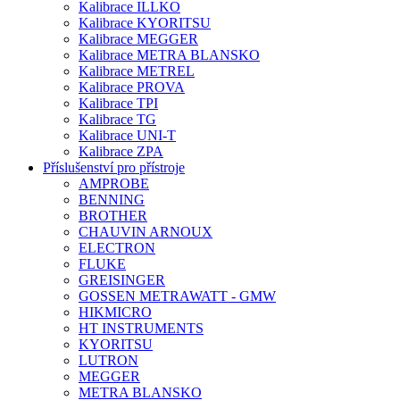
Kalibrace ILLKO
Kalibrace KYORITSU
Kalibrace MEGGER
Kalibrace METRA BLANSKO
Kalibrace METREL
Kalibrace PROVA
Kalibrace TPI
Kalibrace TG
Kalibrace UNI-T
Kalibrace ZPA
Příslušenství pro přístroje
AMPROBE
BENNING
BROTHER
CHAUVIN ARNOUX
ELECTRON
FLUKE
GREISINGER
GOSSEN METRAWATT - GMW
HIKMICRO
HT INSTRUMENTS
KYORITSU
LUTRON
MEGGER
METRA BLANSKO