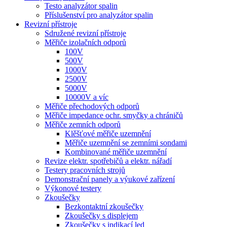
Testo analyzátor spalin
Příslušenství pro analyzátor spalin
Revizní přístroje
Sdružené revizní přístroje
Měřiče izolačních odporů
100V
500V
1000V
2500V
5000V
10000V a víc
Měřiče přechodových odporů
Měřiče impedance ochr. smyčky a chráničů
Měřiče zemních odporů
Klěšťové měřiče uzemnění
Měřiče uzemnění se zemními sondami
Kombinované měřiče uzemnění
Revize elektr. spotřebičů a elektr. nářadí
Testery pracovních strojů
Demonstrační panely a výukové zařízení
Výkonové testery
Zkoušečky
Bezkontaktní zkoušečky
Zkoušečky s displejem
Zkoušečky s indikací led