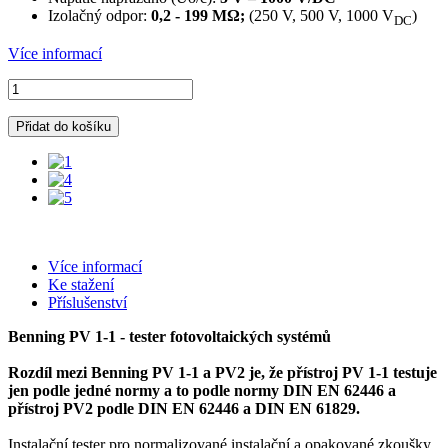
Izolačný odpor:
0,2 - 199 MΩ
;
(250 V, 500 V, 1000 V
)
DC
Více informací
Přidat do košíku
Více informací
Ke stažení
Příslušenství
Benning PV 1-1 - tester fotovoltaických systémů
Rozdíl
mezi
Benning
PV
1-1
a
PV2
je
, že
přístroj
PV
1-1
testuje
jen podle
jedné
normy
a to podle
normy
DIN
EN
62446
a
přístroj PV2 podle DIN EN 62446 a DIN EN 61829.
Instalační tester pro normalizované instalační a opakované zkoušky