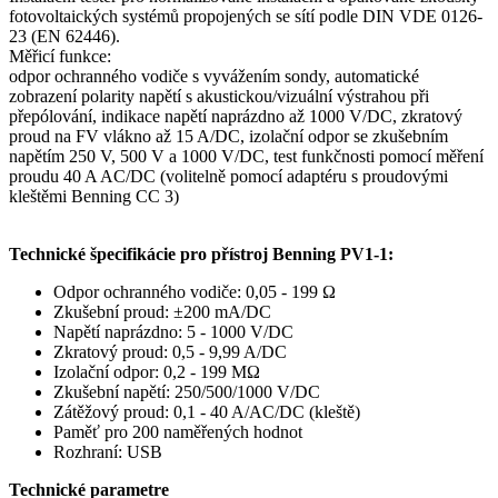
fotovoltaických systémů propojených se sítí podle DIN VDE 0126-
23 (EN 62446).
Měřicí funkce:
odpor ochranného vodiče s vyvážením sondy, automatické
zobrazení polarity napětí s akustickou/vizuální výstrahou při
přepólování, indikace napětí naprázdno až 1000 V/DC, zkratový
proud na FV vlákno až 15 A/DC, izolační odpor se zkušebním
napětím 250 V, 500 V a 1000 V/DC, test funkčnosti pomocí měření
proudu 40 A AC/DC (volitelně pomocí adaptéru s proudovými
kleštěmi Benning CC 3)
Technické špecifikácie pro přístroj Benning PV1-1:
Odpor ochranného vodiče: 0,05 - 199 Ω
Zkušební proud: ±200 mA/DC
Napětí naprázdno: 5 - 1000 V/DC
Zkratový proud: 0,5 - 9,99 A/DC
Izolační odpor: 0,2 - 199 MΩ
Zkušební napětí: 250/500/1000 V/DC
Zátěžový proud: 0,1 - 40 A/AC/DC (kleště)
Paměť pro 200 naměřených hodnot
Rozhraní: USB
Technické parametre