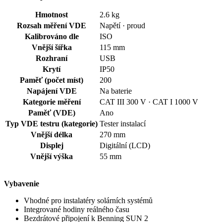
Hmotnost
2.6 kg
Rozsah měření VDE
Napětí · proud
Kalibrováno dle
ISO
Vnější šířka
115 mm
Rozhraní
USB
Krytí
IP50
Paměť (počet míst)
200
Napájení VDE
Na baterie
Kategorie měření
CAT III 300 V · CAT I 1000 V
Paměť (VDE)
Ano
Typ VDE testru (kategorie)
Tester instalací
Vnější délka
270 mm
Displej
Digitální (LCD)
Vnější výška
55 mm
Vybavenie
Vhodné pro instalatéry solárních systémů
Integrované hodiny reálného času
Bezdrátové připojení k Benning SUN 2