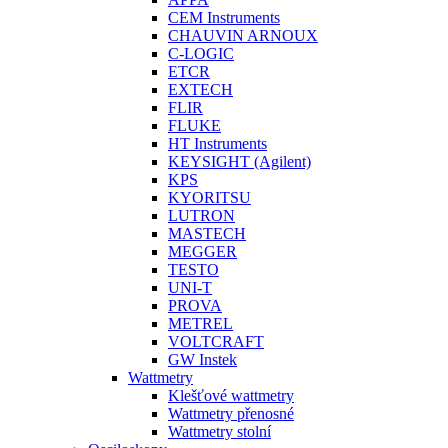
CEM Instruments
CHAUVIN ARNOUX
C-LOGIC
ETCR
EXTECH
FLIR
FLUKE
HT Instruments
KEYSIGHT (Agilent)
KPS
KYORITSU
LUTRON
MASTECH
MEGGER
TESTO
UNI-T
PROVA
METREL
VOLTCRAFT
GW Instek
Wattmetry
Klešťové wattmetry
Wattmetry přenosné
Wattmetry stolní