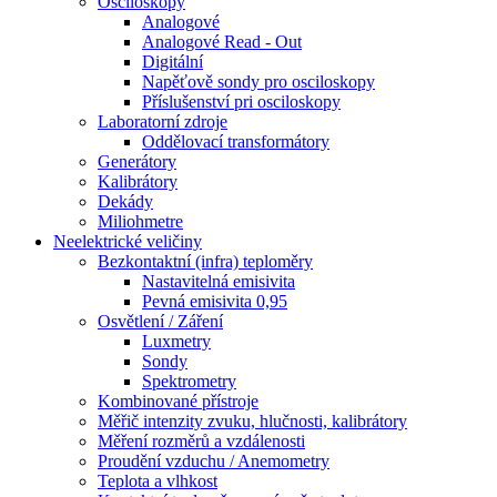
Osciloskopy
Analogové
Analogové Read - Out
Digitální
Napěťově sondy pro osciloskopy
Příslušenství pri osciloskopy
Laboratorní zdroje
Oddělovací transformátory
Generátory
Kalibrátory
Dekády
Miliohmetre
Neelektrické veličiny
Bezkontaktní (infra) teploměry
Nastavitelná emisivita
Pevná emisivita 0,95
Osvětlení / Záření
Luxmetry
Sondy
Spektrometry
Kombinované přístroje
Měřič intenzity zvuku, hlučnosti, kalibrátory
Měření rozměrů a vzdálenosti
Proudění vzduchu / Anemometry
Teplota a vlhkost