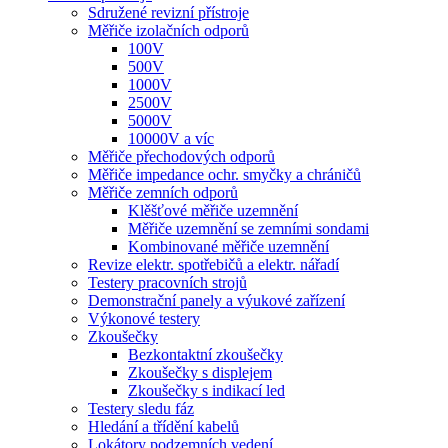
Sdružené revizní přístroje
Měřiče izolačních odporů
100V
500V
1000V
2500V
5000V
10000V a víc
Měřiče přechodových odporů
Měřiče impedance ochr. smyčky a chráničů
Měřiče zemních odporů
Klěšťové měřiče uzemnění
Měřiče uzemnění se zemními sondami
Kombinované měřiče uzemnění
Revize elektr. spotřebičů a elektr. nářadí
Testery pracovních strojů
Demonstrační panely a výukové zařízení
Výkonové testery
Zkoušečky
Bezkontaktní zkoušečky
Zkoušečky s displejem
Zkoušečky s indikací led
Testery sledu fáz
Hledání a třídění kabelů
Lokátory podzemních vedení