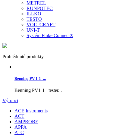
METREL
RUNPOTEC
ILLKO
TESTO
VOLTCRAFT
UNI-T
Systém Fluke Connect®
Prohlédnuté produkty
Benning PV 1-1 -...
Benning PV1-1 - tester...
Výrobci
ACE Instruments
ACT
AMPROBE
APPA
ATC