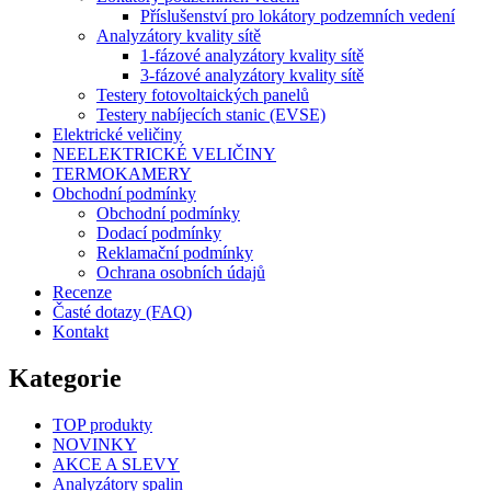
Příslušenství pro lokátory podzemních vedení
Analyzátory kvality sítě
1-fázové analyzátory kvality sítě
3-fázové analyzátory kvality sítě
Testery fotovoltaických panelů
Testery nabíjecích stanic (EVSE)
Elektrické veličiny
NEELEKTRICKÉ VELIČINY
TERMOKAMERY
Obchodní podmínky
Obchodní podmínky
Dodací podmínky
Reklamační podmínky
Ochrana osobních údajů
Recenze
Časté dotazy (FAQ)
Kontakt
Kategorie
TOP produkty
NOVINKY
AKCE A SLEVY
Analyzátory spalin