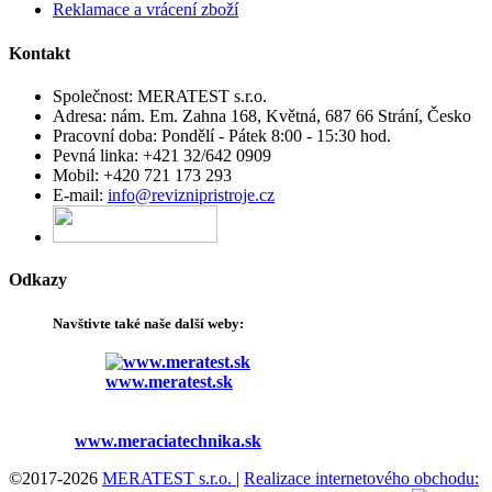
Reklamace a vrácení zboží
Kontakt
Společnost:
MERATEST s.r.o.
Adresa:
nám. Em. Zahna 168, Květná, 687 66 Strání, Česko
Pracovní doba:
Pondělí - Pátek 8:00 - 15:30 hod.
Pevná linka:
+421 32/642 0909
Mobil:
+420 721 173 293
E-mail:
info@reviznipristroje.cz
Odkazy
Navštivte
také
naše další
weby
:
www.meratest.sk
www.meraciatechnika.sk
©2017-2026
MERATEST s.r.o.
|
Realizace internetového obchodu: