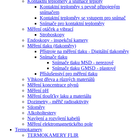
Kontaktní teploměry a snímače teploty
Kontaktní teploměry s pevně připojeným
snímačem
Kontaktní teploměry se vstupem pro snímač
Snímače pro kontaktní teploměry
Měření otáček a vibrací
Stroboskopy
Endoskopy - inspekční kamery
Měření tlaku (tlakoměry)
Přístroje na měření tlaku - Digitální tlakoměry
Snímače tlaku
Snímače tlaku MSD - nerezové
Snímače tlaku GMSD - plastové
Příslušenství pro měření tlaku
Vlhkost dřeva a různých materiálů
Měření koncentrace plynů
Měření pH
Měření tloušťky laku a materiálu
Dozimetry - měřič radioaktivity
Siloměry
Alkoholtestery
Navíjení a rozvíjení kabelů
Měření elektromagnetického pole
Termokamery
TERMOKAMERY FLIR