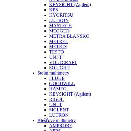
KEYSIGHT (Agilent)
KPS
KYORITSU
LUTRON
MASTECH
MEGGER
METRA BLANSKO
METREL
METRIX
TESTO
UNI-T
VOLTCRAFT
SOLIGHT
Stolní multimetry
FLUKE
GOODWILL
HAMEG
KEYSIGHT (Agilent)
RIGOL
UNI-T
SIGLENT
LUTRON
Klešťové multimetry
AMPROBE
APPA