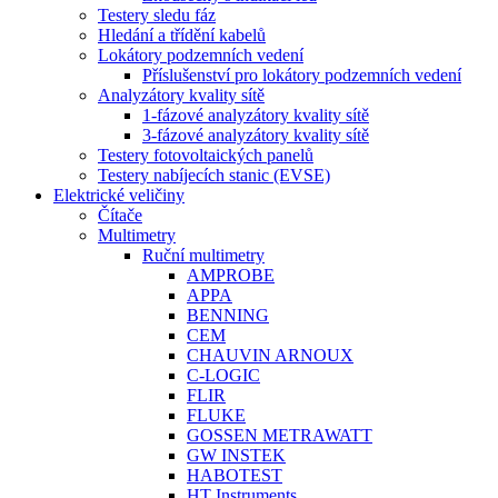
Testery sledu fáz
Hledání a třídění kabelů
Lokátory podzemních vedení
Příslušenství pro lokátory podzemních vedení
Analyzátory kvality sítě
1-fázové analyzátory kvality sítě
3-fázové analyzátory kvality sítě
Testery fotovoltaických panelů
Testery nabíjecích stanic (EVSE)
Elektrické veličiny
Čítače
Multimetry
Ruční multimetry
AMPROBE
APPA
BENNING
CEM
CHAUVIN ARNOUX
C-LOGIC
FLIR
FLUKE
GOSSEN METRAWATT
GW INSTEK
HABOTEST
HT Instruments