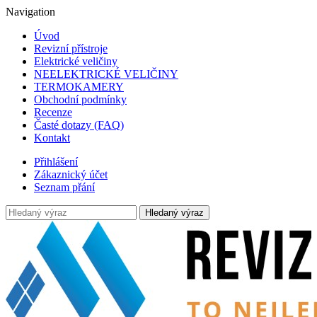
Navigation
Úvod
Revizní přístroje
Elektrické veličiny
NEELEKTRICKÉ VELIČINY
TERMOKAMERY
Obchodní podmínky
Recenze
Časté dotazy (FAQ)
Kontakt
Přihlášení
Zákaznický účet
Seznam přání
Hledaný výraz