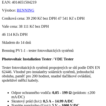
EAN:
4014651504219
Výrobce:
BENNING
Ceníková cena:
39 290 Kč bez DPH
47 541 Kč s DPH
Vaše cena:
38 111 Kč
bez DPH
46 114 Kč
s DPH
Skladem do 14 dnů
Benning PV1-1 - tester fotovoltaických systémů
Photovoltaic Installation Tester
/
VDE Tester
Tester fotovoltaických systémů propojených se sítí podle DIN EN
62446. Vhodné pro instalatéry solárních systémů, jednoduchá
obsluha, paměť pro 200 hodnot, snadné tlačítkové ovládání,
spolehlivé měřicí kabely.
Odpor ochranného vodiča:
0,05 - 199 Ω
(prúdom: ±200
mA/DC)
Skratový prúd
(Is/c)
:
0,5 A – 14.99 A/DC
Napätie naprázdno (Uo/c):
5 V – 1000 V/DC