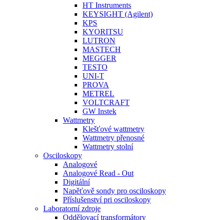
HT Instruments
KEYSIGHT (Agilent)
KPS
KYORITSU
LUTRON
MASTECH
MEGGER
TESTO
UNI-T
PROVA
METREL
VOLTCRAFT
GW Instek
Wattmetry
Klešťové wattmetry
Wattmetry přenosné
Wattmetry stolní
Osciloskopy
Analogové
Analogové Read - Out
Digitální
Napěťově sondy pro osciloskopy
Příslušenství pri osciloskopy
Laboratorní zdroje
Oddělovací transformátory