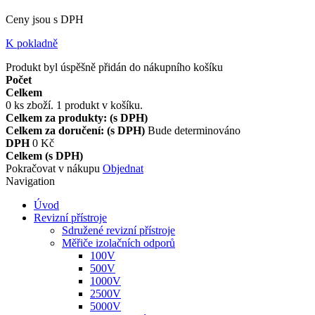
Ceny jsou s DPH
K pokladně
Produkt byl úspěšně přidán do nákupního košíku
Počet
Celkem
0
ks zboží.
1 produkt v košíku.
Celkem za produkty: (s DPH)
Celkem za doručení: (s DPH)
Bude determinováno
DPH
0 Kč
Celkem (s DPH)
Pokračovat v nákupu
Objednat
Navigation
Úvod
Revizní přístroje
Sdružené revizní přístroje
Měřiče izolačních odporů
100V
500V
1000V
2500V
5000V