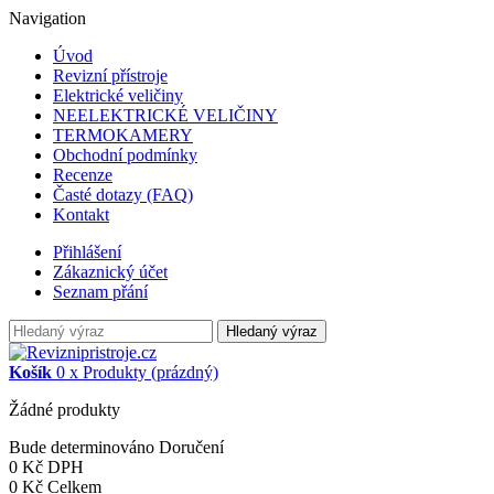
Navigation
Úvod
Revizní přístroje
Elektrické veličiny
NEELEKTRICKÉ VELIČINY
TERMOKAMERY
Obchodní podmínky
Recenze
Časté dotazy (FAQ)
Kontakt
Přihlášení
Zákaznický účet
Seznam přání
Hledaný výraz
Košík
0
x
Produkty
(prázdný)
Žádné produkty
Bude determinováno
Doručení
0 Kč
DPH
0 Kč
Celkem