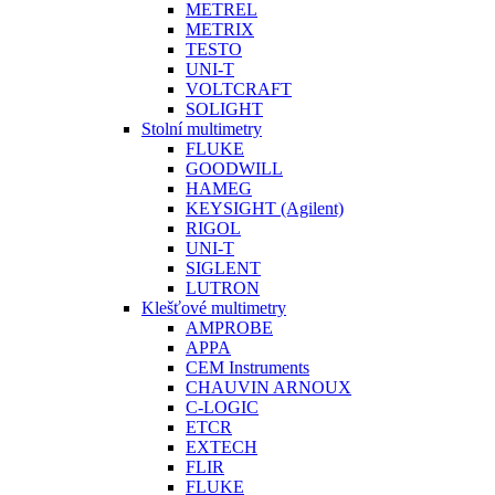
METREL
METRIX
TESTO
UNI-T
VOLTCRAFT
SOLIGHT
Stolní multimetry
FLUKE
GOODWILL
HAMEG
KEYSIGHT (Agilent)
RIGOL
UNI-T
SIGLENT
LUTRON
Klešťové multimetry
AMPROBE
APPA
CEM Instruments
CHAUVIN ARNOUX
C-LOGIC
ETCR
EXTECH
FLIR
FLUKE