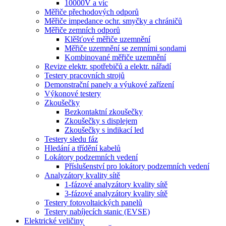
10000V a víc
Měřiče přechodových odporů
Měřiče impedance ochr. smyčky a chráničů
Měřiče zemních odporů
Klěšťové měřiče uzemnění
Měřiče uzemnění se zemními sondami
Kombinované měřiče uzemnění
Revize elektr. spotřebičů a elektr. nářadí
Testery pracovních strojů
Demonstrační panely a výukové zařízení
Výkonové testery
Zkoušečky
Bezkontaktní zkoušečky
Zkoušečky s displejem
Zkoušečky s indikací led
Testery sledu fáz
Hledání a třídění kabelů
Lokátory podzemních vedení
Příslušenství pro lokátory podzemních vedení
Analyzátory kvality sítě
1-fázové analyzátory kvality sítě
3-fázové analyzátory kvality sítě
Testery fotovoltaických panelů
Testery nabíjecích stanic (EVSE)
Elektrické veličiny