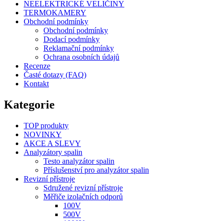
NEELEKTRICKÉ VELIČINY
TERMOKAMERY
Obchodní podmínky
Obchodní podmínky
Dodací podmínky
Reklamační podmínky
Ochrana osobních údajů
Recenze
Časté dotazy (FAQ)
Kontakt
Kategorie
TOP produkty
NOVINKY
AKCE A SLEVY
Analyzátory spalin
Testo analyzátor spalin
Příslušenství pro analyzátor spalin
Revizní přístroje
Sdružené revizní přístroje
Měřiče izolačních odporů
100V
500V