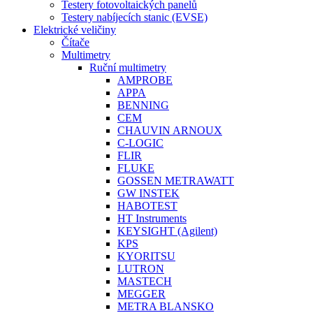
Testery fotovoltaických panelů
Testery nabíjecích stanic (EVSE)
Elektrické veličiny
Čítače
Multimetry
Ruční multimetry
AMPROBE
APPA
BENNING
CEM
CHAUVIN ARNOUX
C-LOGIC
FLIR
FLUKE
GOSSEN METRAWATT
GW INSTEK
HABOTEST
HT Instruments
KEYSIGHT (Agilent)
KPS
KYORITSU
LUTRON
MASTECH
MEGGER
METRA BLANSKO