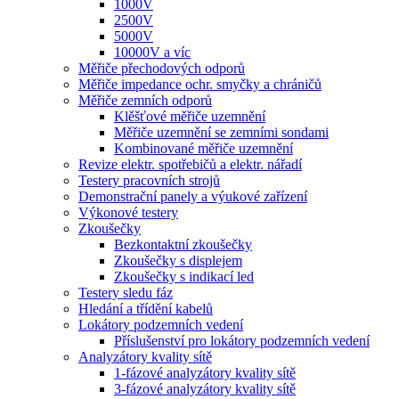
1000V
2500V
5000V
10000V a víc
Měřiče přechodových odporů
Měřiče impedance ochr. smyčky a chráničů
Měřiče zemních odporů
Klěšťové měřiče uzemnění
Měřiče uzemnění se zemními sondami
Kombinované měřiče uzemnění
Revize elektr. spotřebičů a elektr. nářadí
Testery pracovních strojů
Demonstrační panely a výukové zařízení
Výkonové testery
Zkoušečky
Bezkontaktní zkoušečky
Zkoušečky s displejem
Zkoušečky s indikací led
Testery sledu fáz
Hledání a třídění kabelů
Lokátory podzemních vedení
Příslušenství pro lokátory podzemních vedení
Analyzátory kvality sítě
1-fázové analyzátory kvality sítě
3-fázové analyzátory kvality sítě