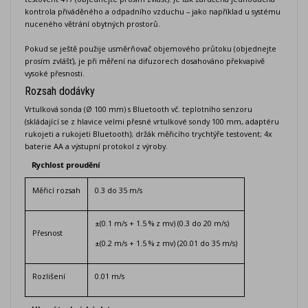
kontrola přiváděného a odpadního vzduchu – jako například u systému
nuceného větrání obytných prostorů.
Pokud se ještě použije usměrňovač objemového průtoku (objednejte
prosím zvlášť), je při měření na difuzorech dosahováno překvapivě
vysoké přesnosti.
Rozsah dodávky
Vrtulková sonda (Ø 100 mm) s Bluetooth vč. teplotního senzoru
(skládající se z hlavice velmi přesné vrtulkové sondy 100 mm, adaptéru
rukojeti a rukojeti Bluetooth); držák měřicího trychtýře testovent; 4x
baterie AA a výstupní protokol z výroby.
Rychlost proudění
Měřicí rozsah
0.3 do 35 m/s
±(0.1 m/s + 1.5 % z mv) (0.3 do 20 m/s)
Přesnost
±(0.2 m/s + 1.5 % z mv) (20.01 do 35 m/s)
Rozlišení
0.01 m/s