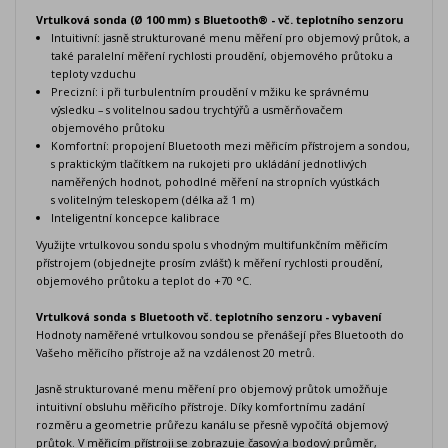
Vrtulková sonda (Ø 100 mm) s Bluetooth® - vč. teplotního senzoru
Intuitivní: jasně strukturované menu měření pro objemový průtok, a
také paralelní měření rychlosti proudění, objemového průtoku a
teploty vzduchu
Precizní: i při turbulentním proudění v mžiku ke správnému
výsledku – s volitelnou sadou trychtýřů a usměrňovačem
objemového průtoku
Komfortní: propojení Bluetooth mezi měřicím přístrojem a sondou,
s praktickým tlačítkem na rukojeti pro ukládání jednotlivých
naměřených hodnot, pohodlné měření na stropních vyústkách
s volitelným teleskopem (délka až 1 m)
Inteligentní koncepce kalibrace
Využijte vrtulkovou sondu spolu s vhodným multifunkčním měřicím
přístrojem (objednejte prosím zvlášť) k měření rychlosti proudění,
objemového průtoku a teplot do +70 °C.
Vrtulková sonda s Bluetooth vč. teplotního senzoru - vybavení
Hodnoty naměřené vrtulkovou sondou se přenášejí přes Bluetooth do
Vašeho měřicího přístroje až na vzdálenost 20 metrů.
Jasně strukturované menu měření pro objemový průtok umožňuje
intuitivní obsluhu měřicího přístroje. Díky komfortnímu zadání
rozměru a geometrie průřezu kanálu se přesně vypočítá objemový
průtok. V měřicím přístroji se zobrazuje časový a bodový průměr,