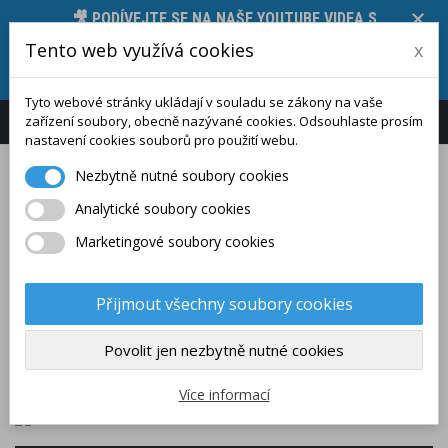
🎥 PODÍVEJTE SE NA NAŠE YOUTUBE VIDEA S
PŘEDSTAVENÍM MĚŘICÍCH PŘÍSTROJŮ, JEJICH
Tento web využívá cookies
x
FUNKCÍ A TECHNICKÝCH PARAMETRŮ 🛠️, STAČÍ
KLIKNOUT ZDE.
Tyto webové stránky ukládají v souladu se zákony na vaše
zařízení soubory, obecně nazývané cookies. Odsouhlaste prosím
Přihlášení
Zákaznický účet
nastavení cookies souborů pro použití webu.
Nezbytně nutné soubory cookies
Analytické soubory cookies
Marketingové soubory cookies
(PRÁZDNÝ)
Přijmout všechny soubory cookies
Povolit jen nezbytně nutné cookies
KATEGORIE
Více informací