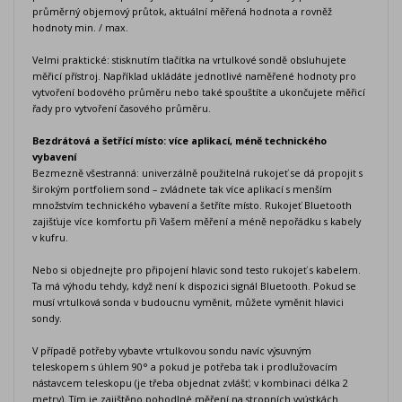
průměrný objemový průtok, aktuální měřená hodnota a rovněž
hodnoty min. / max.
Velmi praktické: stisknutím tlačítka na vrtulkové sondě obsluhujete
měřicí přístroj. Například ukládáte jednotlivé naměřené hodnoty pro
vytvoření bodového průměru nebo také spouštíte a ukončujete měřicí
řady pro vytvoření časového průměru.
Bezdrátová a šetřící místo: více aplikací, méně technického
vybavení
Bezmezně všestranná: univerzálně použitelná rukojeť se dá propojit s
širokým portfoliem sond – zvládnete tak více aplikací s menším
množstvím technického vybavení a šetříte místo. Rukojeť Bluetooth
zajišťuje více komfortu při Vašem měření a méně nepořádku s kabely
v kufru.
Nebo si objednejte pro připojení hlavic sond testo rukojeť s kabelem.
Ta má výhodu tehdy, když není k dispozici signál Bluetooth. Pokud se
musí vrtulková sonda v budoucnu vyměnit, můžete vyměnit hlavici
sondy.
V případě potřeby vybavte vrtulkovou sondu navíc výsuvným
teleskopem s úhlem 90° a pokud je potřeba tak i prodlužovacím
nástavcem teleskopu (je třeba objednat zvlášť; v kombinaci délka 2
metry). Tím je zajištěno pohodlné měření na stropních vyústkách.