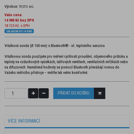
Výrobce:
TESTO AG
Vaše cena:
14 980 Kč
bez DPH
18 125 Kč
s DPH
SKLADEM DO 14 DNŮ
Vrtulková sonda (Ø 100 mm) s Bluetooth® - vč. teplotního senzoru
Vrtulkovou sondu použijete pro měření rychlosti proudění, objemového průtoku a
teploty na vzduchových vyústkách, talířových ventilech, ventilačních mřížkách nebo
na difuzorech. Naměřené hodnoty se pomocí Bluetooth přenášejí rovnou do
Vašeho měřicího přístroje – měříte tak velmi komfortně.
PŘIDAT DO KOŠÍKU
VÍCE INFORMACÍ