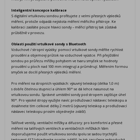
Inteligentní koncepce kalibrace
S digitální vrtulkovou sondou profitujete z velmi přesných výsledků
měření, protože odpadá nejistota měření měřicího přístroje. Ke
kalibraci zasíláte pouze hlavici sondy – měřicí přístroj tak zůstává
průběžně v provozu.
Oblasti použití vrtulkové sondy s Bluetooth
Vzduchové / stropní vyústky: pomocí vrtulkové sondy měříte rychlost
proudění a objemový průtok na vzduchové vyústce. Při přejíždění
sondou po průřezu mřížky pohybem ve tvaru smyček se hodnoty
proudění u ploch nad 100 mm integrují a průměrují. Měřením formou
smyček se docílí přesných výsledků měření.
Pro měření na stropních vyústkách: výsuvný teleskop (délka 1,0 m)
s dobře čitelnou stupnicí a úhlem 90° se dá lehce nasunout na
vrtulkovou sondu. Správné umístění sondy pod stropem zajišťuje úhel
90°. Pro vysoké stropy využijte navíc prodlužovací nástavec teleskopu a
dosáhnete tím celkové délky 2 metrů (výsuvný teleskop a prodlužovací
nástavec teleskopu prosím objednejte zvlášť).
Talířové ventily, ventilační mřížky a difuzory: pro komfortní a přesné
měření na talířových ventilech a ventilačních mřížkách Vám
doporučujeme použít vrtulkovou sondu spolu se sadou trychtýřů
testovent 417 (objednejte prosím zvlášť). Je tak zaručena jednoduchá