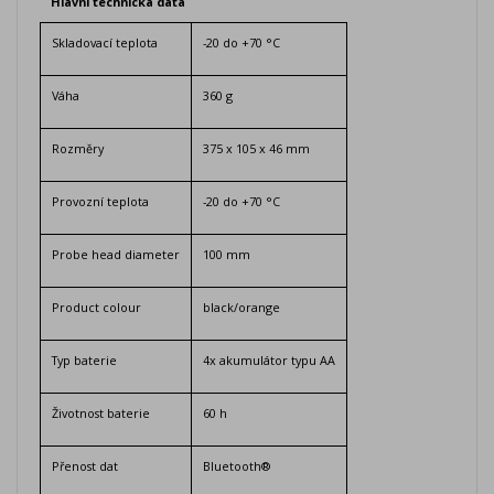
Hlavní technická data
Skladovací teplota
-20 do +70 °C
Váha
360 g
Rozměry
375 x 105 x 46 mm
Provozní teplota
-20 do +70 °C
Probe head diameter
100 mm
Product colour
black/orange
Typ baterie
4x akumulátor typu AA
Životnost baterie
60 h
Přenost dat
Bluetooth®