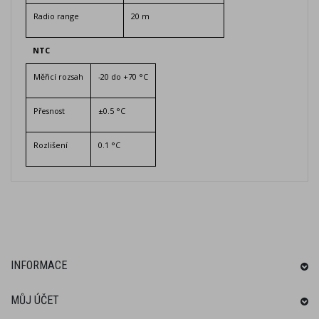
Radio range
20 m
NTC
Měřicí rozsah
-20 do +70 °C
Přesnost
±0.5 °C
Rozlišení
0.1 °C
INFORMACE
MŮJ ÚČET