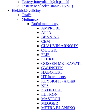
Testery fotovoltaických panelů
Testery nabíjecích stanic (EVSE)
Elektrické veličiny
Čítače
Multimetry
Ruční multimetry
AMPROBE
APPA
BENNING
CEM
CHAUVIN ARNOUX
C-LOGIC
FLIR
FLUKE
GOSSEN METRAWATT
GW INSTEK
HABOTEST
HT Instruments
KEYSIGHT (Agilent)
KPS
KYORITSU
LUTRON
MASTECH
MEGGER
METRA BLANSKO