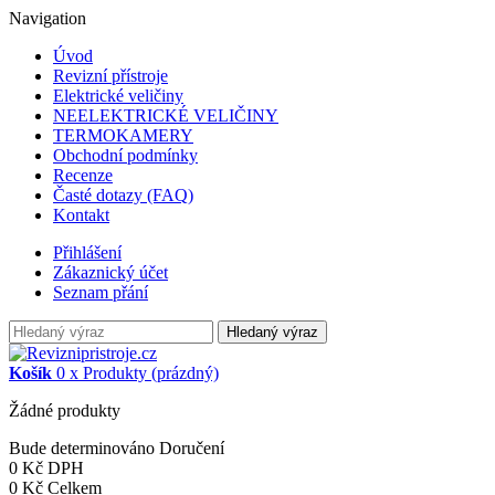
Navigation
Úvod
Revizní přístroje
Elektrické veličiny
NEELEKTRICKÉ VELIČINY
TERMOKAMERY
Obchodní podmínky
Recenze
Časté dotazy (FAQ)
Kontakt
Přihlášení
Zákaznický účet
Seznam přání
Hledaný výraz
Košík
0
x
Produkty
(prázdný)
Žádné produkty
Bude determinováno
Doručení
0 Kč
DPH
0 Kč
Celkem