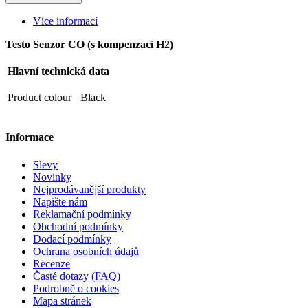
Více informací
Testo Senzor CO (s kompenzací H2)
Hlavní technická data
Product colour
Black
Informace
Slevy
Novinky
Nejprodávanější produkty
Napište nám
Reklamační podmínky
Obchodní podmínky
Dodací podmínky
Ochrana osobních údajů
Recenze
Časté dotazy (FAQ)
Podrobně o cookies
Mapa stránek