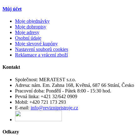
Můj účet
Moje objednávky
Moje dobropisy
Moje adresy
Osobní údaje
Moje slevové kupóny
Nastavení souborů cookies
Reklamace a vrácení zboží
Kontakt
Společnost:
MERATEST s.r.o.
Adresa:
nám. Em. Zahna 168, Květná, 687 66 Strání, Česko
Pracovní doba:
Pondělí - Pátek 8:00 - 15:30 hod.
Pevná linka:
+421 32/642 0909
Mobil:
+420 721 173 293
E-mail:
info@reviznipristroje.cz
Odkazy