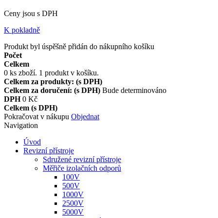
Ceny jsou s DPH
K pokladně
Produkt byl úspěšně přidán do nákupního košíku
Počet
Celkem
0
ks zboží.
1 produkt v košíku.
Celkem za produkty: (s DPH)
Celkem za doručení: (s DPH)
Bude determinováno
DPH
0 Kč
Celkem (s DPH)
Pokračovat v nákupu
Objednat
Navigation
Úvod
Revizní přístroje
Sdružené revizní přístroje
Měřiče izolačních odporů
100V
500V
1000V
2500V
5000V