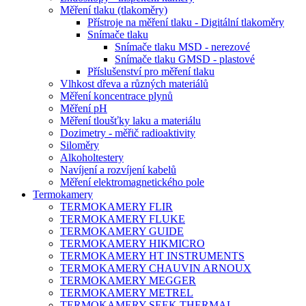
Měření tlaku (tlakoměry)
Přístroje na měření tlaku - Digitální tlakoměry
Snímače tlaku
Snímače tlaku MSD - nerezové
Snímače tlaku GMSD - plastové
Příslušenství pro měření tlaku
Vlhkost dřeva a různých materiálů
Měření koncentrace plynů
Měření pH
Měření tloušťky laku a materiálu
Dozimetry - měřič radioaktivity
Siloměry
Alkoholtestery
Navíjení a rozvíjení kabelů
Měření elektromagnetického pole
Termokamery
TERMOKAMERY FLIR
TERMOKAMERY FLUKE
TERMOKAMERY GUIDE
TERMOKAMERY HIKMICRO
TERMOKAMERY HT INSTRUMENTS
TERMOKAMERY CHAUVIN ARNOUX
TERMOKAMERY MEGGER
TERMOKAMERY METREL
TERMOKAMERY SEEK THERMAL