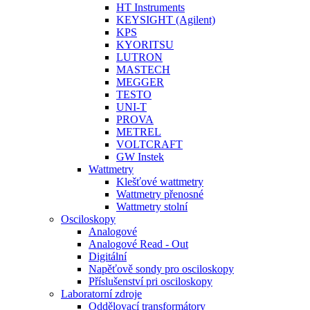
HT Instruments
KEYSIGHT (Agilent)
KPS
KYORITSU
LUTRON
MASTECH
MEGGER
TESTO
UNI-T
PROVA
METREL
VOLTCRAFT
GW Instek
Wattmetry
Klešťové wattmetry
Wattmetry přenosné
Wattmetry stolní
Osciloskopy
Analogové
Analogové Read - Out
Digitální
Napěťově sondy pro osciloskopy
Příslušenství pri osciloskopy
Laboratorní zdroje
Oddělovací transformátory