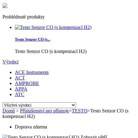
Prohlédnuté produkty
Testo Senzor CO (s...
Testo Senzor CO (s kompenzací H2)
Výrobci
ACE Instruments
ACT
AMPROBE
APPA
ATC
Domů
>
Příslušenství pro přístroje
>
TESTO
>
Testo Senzor CO (s
kompenzací H2)
Doprava zdarma
Zobrazit větší