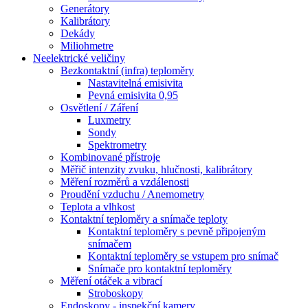
Generátory
Kalibrátory
Dekády
Miliohmetre
Neelektrické veličiny
Bezkontaktní (infra) teploměry
Nastavitelná emisivita
Pevná emisivita 0,95
Osvětlení / Záření
Luxmetry
Sondy
Spektrometry
Kombinované přístroje
Měřič intenzity zvuku, hlučnosti, kalibrátory
Měření rozměrů a vzdálenosti
Proudění vzduchu / Anemometry
Teplota a vlhkost
Kontaktní teploměry a snímače teploty
Kontaktní teploměry s pevně připojeným
snímačem
Kontaktní teploměry se vstupem pro snímač
Snímače pro kontaktní teploměry
Měření otáček a vibrací
Stroboskopy
Endoskopy - inspekční kamery