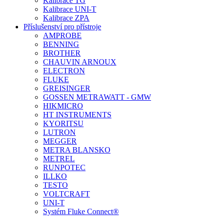
Kalibrace TG
Kalibrace UNI-T
Kalibrace ZPA
Příslušenství pro přístroje
AMPROBE
BENNING
BROTHER
CHAUVIN ARNOUX
ELECTRON
FLUKE
GREISINGER
GOSSEN METRAWATT - GMW
HIKMICRO
HT INSTRUMENTS
KYORITSU
LUTRON
MEGGER
METRA BLANSKO
METREL
RUNPOTEC
ILLKO
TESTO
VOLTCRAFT
UNI-T
Systém Fluke Connect®