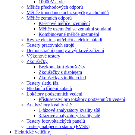
10000V a víc
Měřiče přechodových odporů
Měřiče impedance ochr. smyčky a chráničů
Měřiče zemních odporů
Klěšťové měřiče uzemnění
Měřiče uzemnění se zemními sondami
Kombinované měřiče uzemnění
Revize elektr. spotřebičů a elektr. nářadí
Testery pracovních strojů
Demonstrační panely a výukové zařízení
Výkonové testery
Zkoušečky
Bezkontaktní zkoušečky
Zkoušečky s displejem
Zkoušečky s indikací led
Testery sledu fáz
Hledání a třídění kabelů
Lokátory podzemních vedení
Příslušenství pro lokátory podzemních vedení
Analyzátory kvality sítě
1-fázové analyzátory kvality sítě
3-fázové analyzátory kvality sítě
Testery fotovoltaických panelů
Testery nabíjecích stanic (EVSE)
Elektrické veličiny