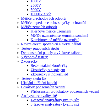
1000V
2500V
5000V
10000V a víc
Měřiče přechodových odporů
Měřiče impedance ochr. smyčky a chráničů
Měřiče zemních odporů
Klěšťové měřiče uzemnění
Měřiče uzemnění se zemními sondami
Kombinované měřiče uzemnění
Revize elektr. spotřebičů a elektr. nářadí
Testery pracovních strojů
Demonstrační panely a výukové zařízení
Výkonové testery
Zkoušečky
Bezkontaktní zkoušečky
Zkoušečky s displejem
Zkoušečky s indikací led
Testery sledu fáz
Hledání a třídění kabelů
Lokátory podzemních vedení
Příslušenství pro lokátory podzemních vedení
Analyzátory kvality sítě
1-fázové analyzátory kvality sítě
3-fázové analyzátory kvality sítě