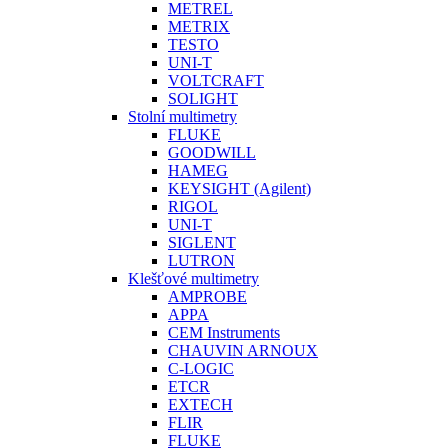
METREL
METRIX
TESTO
UNI-T
VOLTCRAFT
SOLIGHT
Stolní multimetry
FLUKE
GOODWILL
HAMEG
KEYSIGHT (Agilent)
RIGOL
UNI-T
SIGLENT
LUTRON
Klešťové multimetry
AMPROBE
APPA
CEM Instruments
CHAUVIN ARNOUX
C-LOGIC
ETCR
EXTECH
FLIR
FLUKE