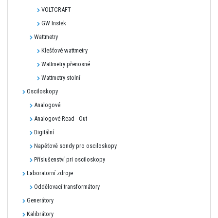
VOLTCRAFT
GW Instek
Wattmetry
Klešťové wattmetry
Wattmetry přenosné
Wattmetry stolní
Osciloskopy
Analogové
Analogové Read - Out
Digitální
Napěťově sondy pro osciloskopy
Příslušenství pri osciloskopy
Laboratorní zdroje
Oddělovací transformátory
Generátory
Kalibrátory