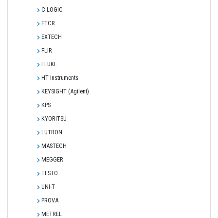
C-LOGIC
ETCR
EXTECH
FLIR
FLUKE
HT Instruments
KEYSIGHT (Agilent)
KPS
KYORITSU
LUTRON
MASTECH
MEGGER
TESTO
UNI-T
PROVA
METREL