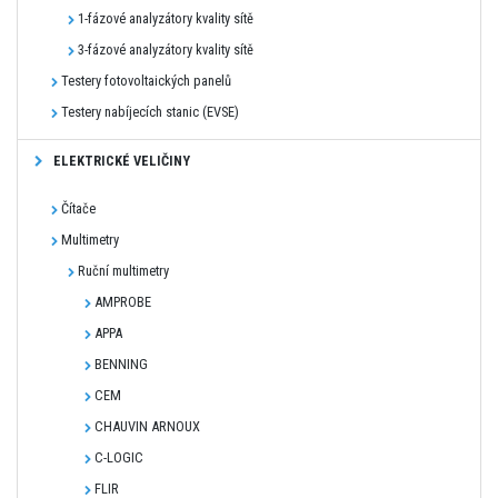
1-fázové analyzátory kvality sítě
3-fázové analyzátory kvality sítě
Testery fotovoltaických panelů
Testery nabíjecích stanic (EVSE)
ELEKTRICKÉ VELIČINY
Čítače
Multimetry
Ruční multimetry
AMPROBE
APPA
BENNING
CEM
CHAUVIN ARNOUX
C-LOGIC
FLIR