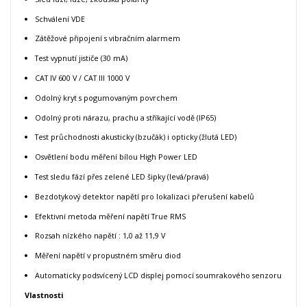
Schválení VDE
Zátěžové připojení s vibračním alarmem
Test vypnutí jističe (30 mA)
CAT IV 600 V / CAT III 1000 V
Odolný kryt s pogumovaným povrchem
Odolný proti nárazu, prachu a stříkající vodě (IP65)
Test průchodnosti akusticky (bzučák) i opticky (žlutá LED)
Osvětlení bodu měření bílou High Power LED
Test sledu fází přes zelené LED šipky (levá/pravá)
Bezdotykový detektor napětí pro lokalizaci přerušení kabelů
Efektivní metoda měření napětí True RMS
Rozsah nízkého napětí : 1,0 až 11,9 V
Měření napětí v propustném směru diod
Automaticky podsvícený LCD displej pomocí soumrakového senzoru
Vlastnosti