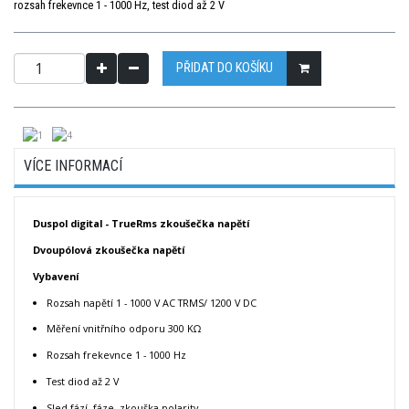
rozsah frekevnce 1 - 1000 Hz, test diod až 2 V
PŘIDAT DO KOŠÍKU
VÍCE INFORMACÍ
Duspol digital - TrueRms zkoušečka napětí
Dvoupólová zkoušečka napětí
Vybavení
Rozsah napětí 1 - 1000 V AC TRMS/ 1200 V DC
Měření vnitřního odporu 300 KΩ
Rozsah frekevnce 1 - 1000 Hz
Test diod až 2 V
Sled fází, fáze, zkouška polarity