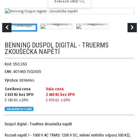
Zobrazit větší
BENNING DUSPOL DIGITAL - TRUERMS
ZKOUŠEČKA NAPĚTÍ
050 263
Kód:
4014651502635
EAN:
Výrobce:
BENNING
Ceníková cena:
Vaše cena:
2 633 Kč bez DPH
2 460 Kč
bez DPH
3 185 Kč s DPH
2 976 Kč
s DPH
SKLADEM DO 3 DNŮ
Duspol digital - TrueRms zkoušečka napětí
Rozsah napětí 1 - 1000 V AC TRMS/ 1200 V DC, měření vnitřního odporu 300 KΩ,