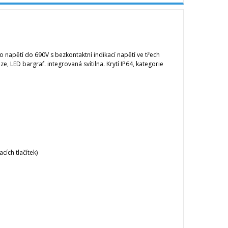
napětí do 690V s bezkontaktní indikací napětí ve třech
, LED bargraf. integrovaná svítilna. Krytí IP64, kategorie
cích tlačítek)