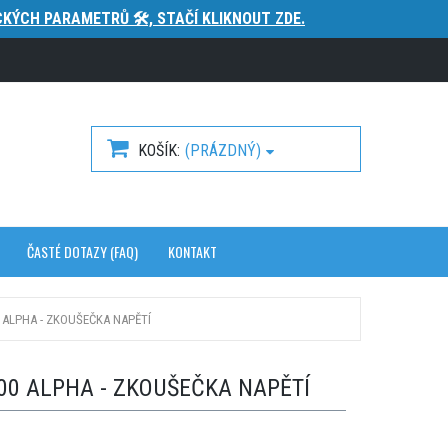
KÝCH PARAMETRŮ 🛠️, STAČÍ KLIKNOUT ZDE.
KOŠÍK
(PRÁZDNÝ)
ČASTÉ DOTAZY (FAQ)
KONTAKT
 ALPHA - ZKOUŠEČKA NAPĚTÍ
0 ALPHA - ZKOUŠEČKA NAPĚTÍ