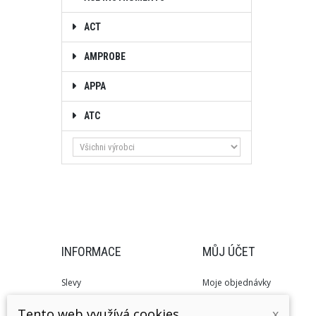
ACT
AMPROBE
APPA
ATC
INFORMACE
MŮJ ÚČET
Slevy
Moje objednávky
Novinky
Moje dobropisy
Tento web využívá cookies
x