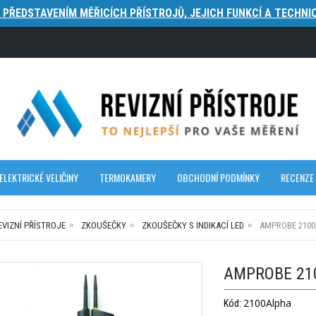
S PŘEDSTAVENÍM MĚŘICÍCH PŘÍSTROJŮ, JEJICH FUNKCÍ A TECHNIC
ELEKTRICKÉ VELIČINY
TERMOKAMERY
OBCHODNÍ PODMÍNKY
RECENZE
EVIZNÍ PŘÍSTROJE
ZKOUŠEČKY
ZKOUŠEČKY S INDIKACÍ LED
AMPROBE 2100
AMPROBE 210
2100Alpha
Kód: