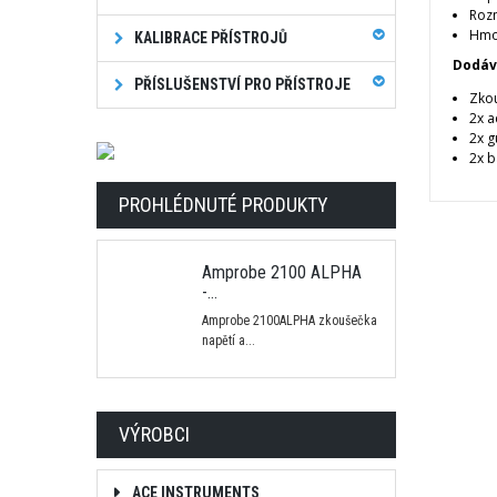
Rozm
Hmo
KALIBRACE PŘÍSTROJŮ
Dodáv
PŘÍSLUŠENSTVÍ PRO PŘÍSTROJE
Zko
2x a
2x g
2x b
PROHLÉDNUTÉ PRODUKTY
Amprobe 2100 ALPHA
-...
Amprobe 2100ALPHA zkoušečka
napětí a...
VÝROBCI
ACE INSTRUMENTS