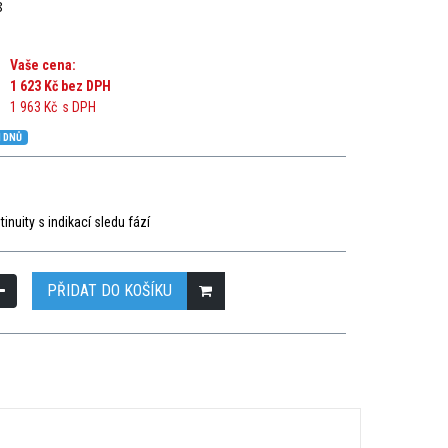
8
Vaše cena:
1 623 Kč
bez DPH
1 963 Kč
s DPH
 DNŮ
inuity s indikací sledu fází
PŘIDAT DO KOŠÍKU