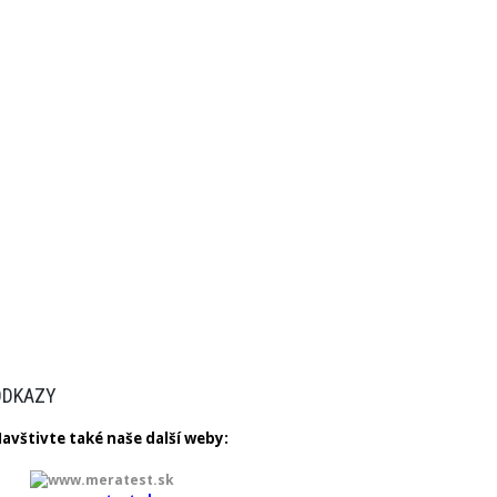
ODKAZY
avštivte
také
naše další
weby
: