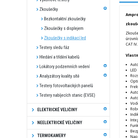
Zkoušečky
Ampro
Bezkontaktní zkoušečky
zkouše
Zkoušečky s displejem
Zkouše
Zkoušečky s indikací led
úrovníc
CAT IV.
Testery sledu fáz
Vlastn
Hledání a třídění kabelů
Auto
Lokátory podzemních vedení
LED 
Rozs
Analyzátory kvality sítě
Opti
Testery fotovoltaických panelů
Frek
Auto
Testery nabíjecích stanic (EVSE)
Auto
Vodě
Robu
ELEKTRICKÉ VELIČINY
Indi
Inte
NEELEKTRICKÉ VELIČINY
Funk
Bezp
TERMOKAMERY
Napá