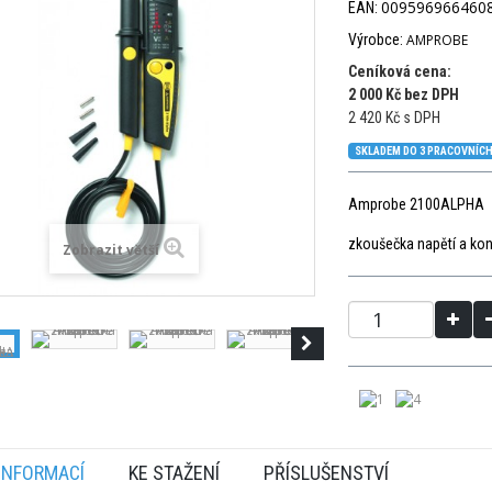
009596966460
EAN:
Výrobce:
AMPROBE
Ceníková cena:
2 000 Kč bez DPH
2 420 Kč s DPH
SKLADEM DO 3 PRACOVNÍCH
Amprobe 2100ALPHA
zkoušečka napětí a kont
Zobrazit větší
 INFORMACÍ
KE STAŽENÍ
PŘÍSLUŠENSTVÍ