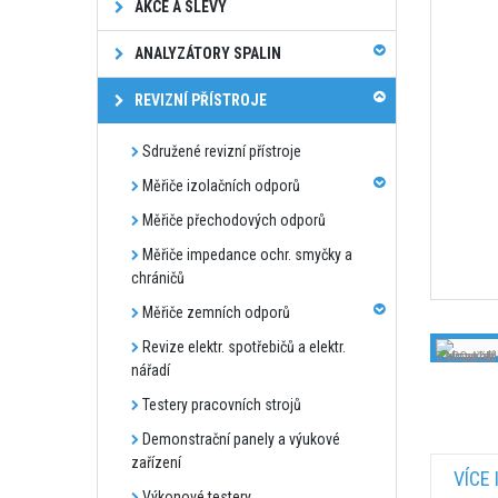
AKCE A SLEVY
ANALYZÁTORY SPALIN
REVIZNÍ PŘÍSTROJE
Sdružené revizní přístroje
Měřiče izolačních odporů
Měřiče přechodových odporů
Měřiče impedance ochr. smyčky a
chráničů
Měřiče zemních odporů
Revize elektr. spotřebičů a elektr.
nářadí
Testery pracovních strojů
Demonstrační panely a výukové
zařízení
VÍCE
Výkonové testery