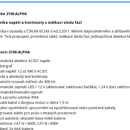
be 2100 ALPHA
čka napětí a kontinuity s indikací sledu fází
čka v souladu s ČSN EN 61243-3 ed.2:2011. Měření stejnosměrného a střídavého 
h. Test propojení, proměnná zátěž, indikace sledu fází, jednopólová detekce fáze
osti 2100-ALPHA:
matická detekce AC/DC napětí
bargraf
ah napětí: 12 až 690 V AC/DC
cký a akustický test kontinuity
venční rozasah měření: do 400 Hz
matické zapnutí: LED:> 12 V (aktivované zatěžovací tlačítka), > 24 V (bez zatěžova
matické/manuální vypnutí
 a prachu odolná: IP64
stní kabel s dvojitou izolací o délce 1,5 m
kátor opotřebení: upozornění na opotřebované nebo poničené kabely
grované světlo pro práci v tmavých prostorech
ce autotest: ukazatel stavu nízké baterie
ečnost: CAT IV / 600V, CAT III / 690V
jení: 2x AAA baterie