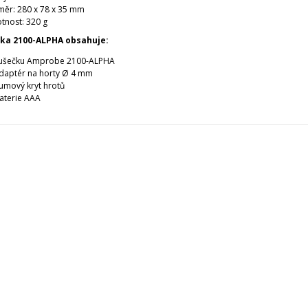
ěr: 280 x 78 x 35 mm
tnost: 320 g
ka 2100-ALPHA obsahuje:
ušečku Amprobe 2100-ALPHA
daptér na horty Ø 4 mm
umový kryt hrotů
aterie AAA