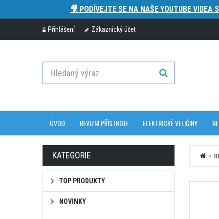
🎥 PODÍVEJTE SE NA NAŠE YOUTUBE VIDEA 
Přihlášení
Zákaznický účet
ÚVOD
REVIZNÍ PŘÍSTROJE
ELEKTRICKÉ VELIČINY
NE
KATEGORIE
R
TOP PRODUKTY
NOVINKY