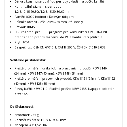
Délka záznamu se odvíjí od periody ukládání a počtu kanálů
Kontinuální záznam s periodou
1,2,5,10,15,20,30s/1,2,5,15,20,30,60min
Paměť: 60000 hodnot s časovým údajem
Průměr otvoru kleští: 24/40/68 mm - tři kanály
Převod: TRMS
USB rozhraní pro PC + program pro komunikaci s PC, ON-LINE
přenos nebo přenos záznamu do PC a konfiguraci přístroje
Krytí: IP54
Bezpečnost: ČSN EN 61010-1, CAT III 300 V, ČSN EN 61010-2-032
Volitelné příslušenství:
Kleště pro měření unikajících a pracovních proudů: KEW 8146
(24mm), KEW 8147 (40mm), KEW 8148 (68 mm)
Kleště pro měření pracovních proudů: KEW 8121 (24mm), KEW 8122
(40mm), KEW 8123 (55 mm)
Pevný kufřík KEW 9119, Plátěná prašna KEW 9135, Napájecí adaptér
KEW 8320
Další vlasnosti:
Hmotnost: 265 g
Rozměr v x š x h: 111 x 60 x 42 mm
Napájení: 4 x 1,5V LR6