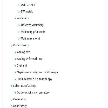
VOLTCRAFT
GW Instek
Wattmetry
Klešťové wattmetry
Wattmetry přenosné
Wattmetry stolní
Osciloskopy
Analogové
Analogové Read - Out
Digitální
Napěťově sondy pro osciloskopy
Příslušenství pri osciloskopy
Laboratorní zdroje
Oddělovací transformátory
Generátory
Kalibrátory