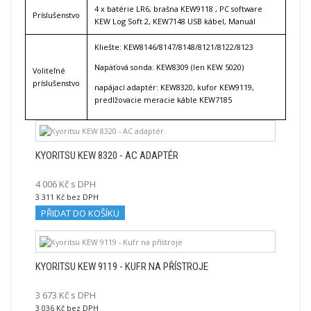
4 x batérie LR6, brašna KEW9118 , PC software
Príslušenstvo
KEW Log Soft 2, KEW7148 USB kábel, Manuál
Kliešte: KEW8146/8147/8148/8121/8122/8123
Napäťová sonda: KEW8309 (len KEW 5020)
Voliteľné
príslušenstvo
napájací adaptér: KEW8320, kufor KEW9119,
predlžovacie meracie káble KEW7185
KYORITSU KEW 8320 - AC ADAPTÉR
4 006 Kč s DPH
3 311 Kč bez DPH
PŘIDAT DO KOŠÍKU
KYORITSU KEW 9119 - KUFR NA PŘÍSTROJE
3 673 Kč s DPH
3 036 Kč bez DPH