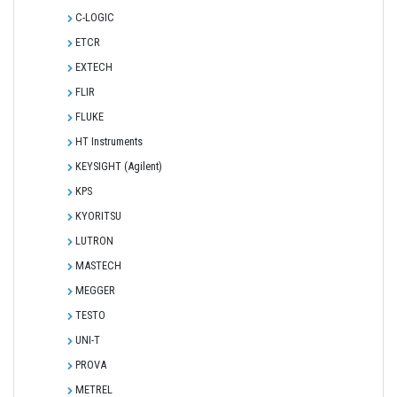
C-LOGIC
ETCR
EXTECH
FLIR
FLUKE
HT Instruments
KEYSIGHT (Agilent)
KPS
KYORITSU
LUTRON
MASTECH
MEGGER
TESTO
UNI-T
PROVA
METREL