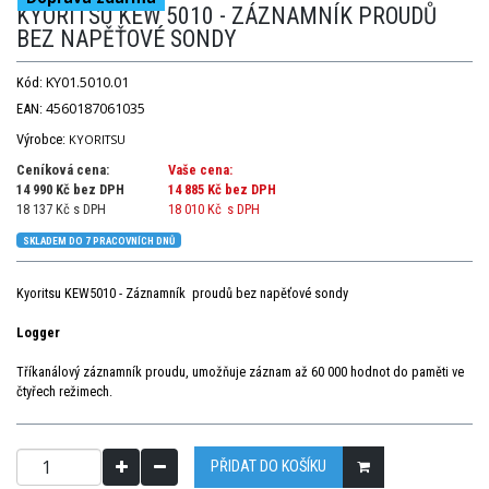
KYORITSU KEW 5010 - ZÁZNAMNÍK PROUDŮ
BEZ NAPĚŤOVÉ SONDY
KY01.5010.01
Kód:
4560187061035
EAN:
Výrobce:
KYORITSU
Ceníková cena:
Vaše cena:
14 990 Kč bez DPH
14 885 Kč
bez DPH
18 137 Kč s DPH
18 010 Kč
s DPH
SKLADEM DO 7 PRACOVNÍCH DNŮ
Kyoritsu KEW5010 - Záznamník proudů bez napěťové sondy
Logger
Tříkanálový záznamník proudu, umožňuje záznam až 60 000 hodnot do paměti ve
čtyřech režimech.
PŘIDAT DO KOŠÍKU