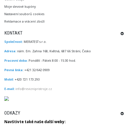
Moje slevové kupóny
Nastavení souborů cookies
Reklamace a vrácení zboží
KONTAKT
Společnost:
MERATEST s.r.o.
Adresa:
nám. Em. Zahna 168, Květná, 687 66 Strání, Česko
Pracovní doba:
Pondělí - Pátek 8:00 - 15:30 hod.
Pevná linka:
+421 32/642 0909
Mobil:
+420 721 173 293
E-mail:
info@reviznipristroje.cz
ODKAZY
Navštivte
také
naše další
weby
: