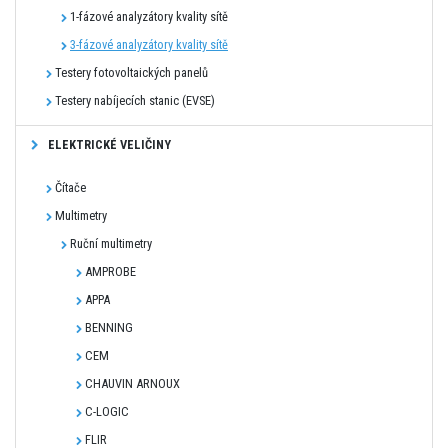
1-fázové analyzátory kvality sítě
3-fázové analyzátory kvality sítě
Testery fotovoltaických panelů
Testery nabíjecích stanic (EVSE)
ELEKTRICKÉ VELIČINY
Čítače
Multimetry
Ruční multimetry
AMPROBE
APPA
BENNING
CEM
CHAUVIN ARNOUX
C-LOGIC
FLIR