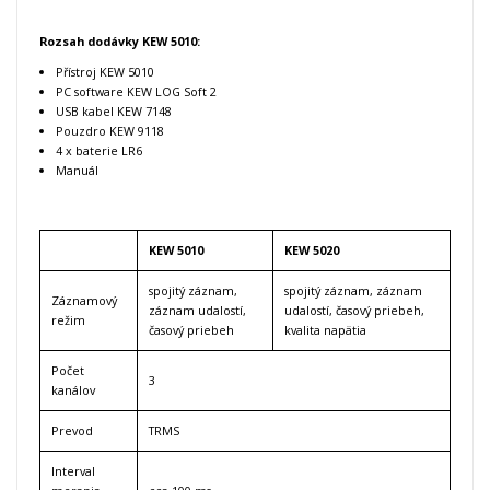
Rozsah dodávky KEW 5010:
Přístroj KEW 5010
PC software KEW LOG Soft 2
USB kabel KEW 7148
Pouzdro KEW 9118
4 x baterie LR6
Manuál
KEW 5010
KEW 5020
spojitý záznam,
spojitý záznam, záznam
Záznamový
záznam udalostí,
udalostí, časový priebeh,
režim
časový priebeh
kvalita napätia
Počet
3
kanálov
Prevod
TRMS
Interval