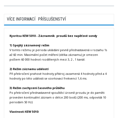
VÍCE INFORMACÍ
PŘÍSLUŠENSTVÍ
Kyoritsu KEW 5010 - Záznamník proudů bez napěťové sondy
1) Spojitý záznamový režim
V tomto režimu je perioda ukládání pevně přednastavená v rozsahu 1s
až 60 min. Maximální počet měření (délka záznamu) je omezen
počtem 60 000 hodnot rozdělených mezi 3, 2 , 1 kanál.
2) Režim záznamu událostí
Při překročení prahové hodnoty přístroj zazamená 4 hodnoty před a 4
hodnoty po této události se vzorkovací frekvencí 1,6 ms.
3) Režim zachycení časového průběhu
Po překročení přednastavené spouštěcí úrovně proudu je do paměti
proveden kontinuální záznam o délce 200 bodů (200 ms, odpovídá 10
periodám 50 Hz)
Vlastnosti KEW 5010: