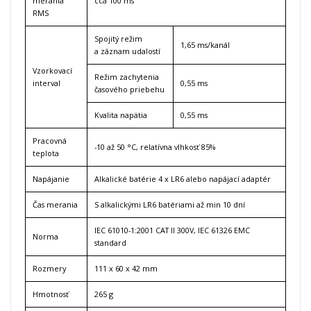
merania
cca 100 ms
RMS
Spojitý režim
1,65 ms/kanál
a záznam udalostí
Vzorkovací
Režim zachytenia
interval
0,55 ms
časového priebehu
Kvalita napätia
0,55 ms
Pracovná
-10 až 50 °C, relatívna vlhkosť 85%
teplota
Napájanie
Alkalické batérie 4 x LR6 alebo napájací adaptér
Čas merania
S alkalickými LR6 batériami až min 10 dní
IEC 61010-1:2001 CAT II 300V, IEC 61326 EMC
Norma
standard
Rozmery
111 x 60 x 42 mm
Hmotnosť
265 g