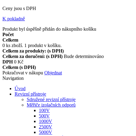
Ceny jsou s DPH
K pokladně
Produkt byl úspěšně přidán do nákupního košíku
Počet
Celkem
0
ks zboží.
1 produkt v košíku.
Celkem za produkty: (s DPH)
Celkem za doručení: (s DPH)
Bude determinováno
DPH
0 Kč
Celkem (s DPH)
Pokračovat v nákupu
Objednat
Navigation
Úvod
Revizní přístroje
Sdružené revizní přístroje
Měřiče izolačních odporů
100V
500V
1000V
2500V
5000V