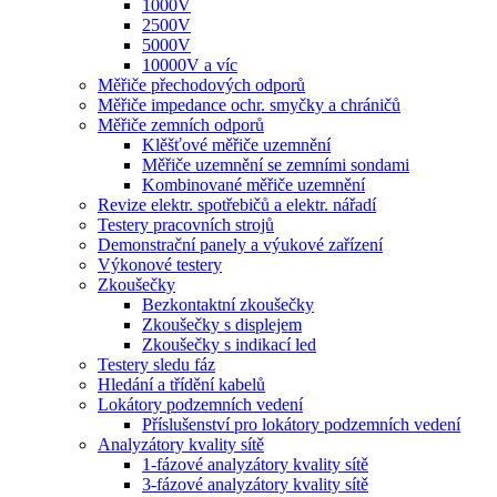
1000V
2500V
5000V
10000V a víc
Měřiče přechodových odporů
Měřiče impedance ochr. smyčky a chráničů
Měřiče zemních odporů
Klěšťové měřiče uzemnění
Měřiče uzemnění se zemními sondami
Kombinované měřiče uzemnění
Revize elektr. spotřebičů a elektr. nářadí
Testery pracovních strojů
Demonstrační panely a výukové zařízení
Výkonové testery
Zkoušečky
Bezkontaktní zkoušečky
Zkoušečky s displejem
Zkoušečky s indikací led
Testery sledu fáz
Hledání a třídění kabelů
Lokátory podzemních vedení
Příslušenství pro lokátory podzemních vedení
Analyzátory kvality sítě
1-fázové analyzátory kvality sítě
3-fázové analyzátory kvality sítě