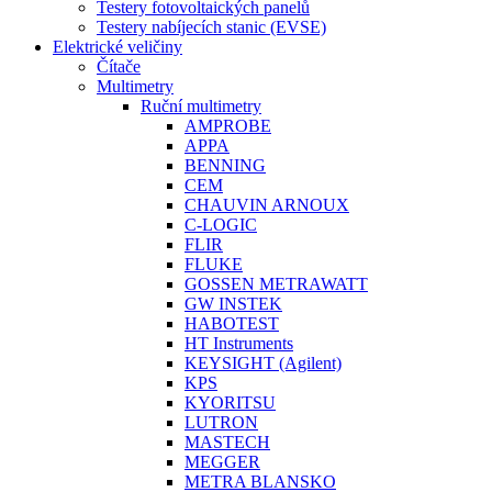
Testery fotovoltaických panelů
Testery nabíjecích stanic (EVSE)
Elektrické veličiny
Čítače
Multimetry
Ruční multimetry
AMPROBE
APPA
BENNING
CEM
CHAUVIN ARNOUX
C-LOGIC
FLIR
FLUKE
GOSSEN METRAWATT
GW INSTEK
HABOTEST
HT Instruments
KEYSIGHT (Agilent)
KPS
KYORITSU
LUTRON
MASTECH
MEGGER
METRA BLANSKO