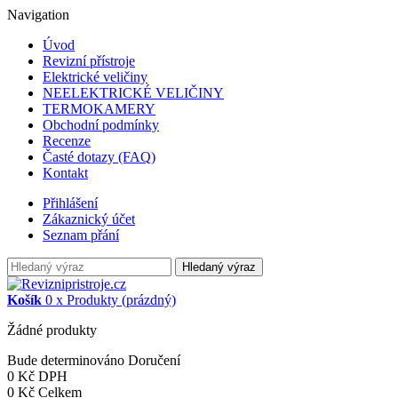
Navigation
Úvod
Revizní přístroje
Elektrické veličiny
NEELEKTRICKÉ VELIČINY
TERMOKAMERY
Obchodní podmínky
Recenze
Časté dotazy (FAQ)
Kontakt
Přihlášení
Zákaznický účet
Seznam přání
Hledaný výraz
Košík
0
x
Produkty
(prázdný)
Žádné produkty
Bude determinováno
Doručení
0 Kč
DPH
0 Kč
Celkem