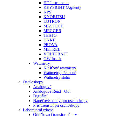
HT Instruments
KEYSIGHT (Agilent)
KPS
KYORITSU
LUTRON
MASTECH
MEGGER
TESTO
UNI-T
PROVA
METREL
VOLTCRAFT
GW Instek
Wattmetry
Klešťové wattmetry
Wattmetry přenosné
Wattmetry stolní
Osciloskopy
Analogové
Analogové Read - Out
Digitální
Napěťově sondy pro osciloskopy
Příslušenství pri osciloskopy
Laboratorní zdroje
Oddělovací transformátory