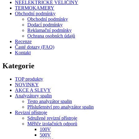
NEELEKTRICKÉ VELIČINY
TERMOKAMERY
Obchodní podmínky
Obchodní podmínky
Dodací podmínky
Reklamační podmínky
Ochrana osobních údajů
Recenze
Časté dotazy (FAQ)
Kontakt
Kategorie
TOP produkty
NOVINKY
AKCE A SLEVY
Analyzátory spalin
Testo analyzátor spalin
Příslušenství pro analyzátor spalin
Revizní přístroje
Sdružené revizní přístroje
Měřiče izolačních odporů
100V
500V