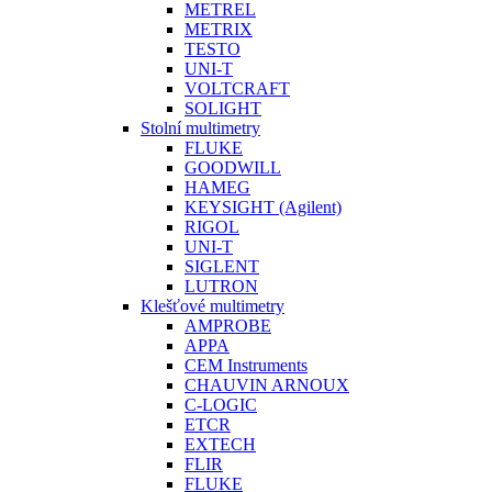
METREL
METRIX
TESTO
UNI-T
VOLTCRAFT
SOLIGHT
Stolní multimetry
FLUKE
GOODWILL
HAMEG
KEYSIGHT (Agilent)
RIGOL
UNI-T
SIGLENT
LUTRON
Klešťové multimetry
AMPROBE
APPA
CEM Instruments
CHAUVIN ARNOUX
C-LOGIC
ETCR
EXTECH
FLIR
FLUKE