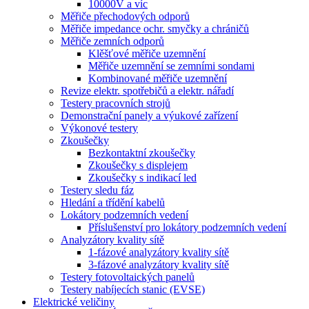
10000V a víc
Měřiče přechodových odporů
Měřiče impedance ochr. smyčky a chráničů
Měřiče zemních odporů
Klěšťové měřiče uzemnění
Měřiče uzemnění se zemními sondami
Kombinované měřiče uzemnění
Revize elektr. spotřebičů a elektr. nářadí
Testery pracovních strojů
Demonstrační panely a výukové zařízení
Výkonové testery
Zkoušečky
Bezkontaktní zkoušečky
Zkoušečky s displejem
Zkoušečky s indikací led
Testery sledu fáz
Hledání a třídění kabelů
Lokátory podzemních vedení
Příslušenství pro lokátory podzemních vedení
Analyzátory kvality sítě
1-fázové analyzátory kvality sítě
3-fázové analyzátory kvality sítě
Testery fotovoltaických panelů
Testery nabíjecích stanic (EVSE)
Elektrické veličiny