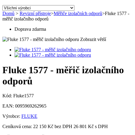
Domů
>
Revizní přístroje
>
Měřiče izolačních odporů
>
Fluke 1577 -
měřič izolačního odporů
Doprava zdarma
Zobrazit větší
Fluke 1577 - měřič izolačního
odporů
Kód:
Fluke1577
EAN:
0095969262965
Výrobce:
FLUKE
Ceníková cena:
22 150 Kč bez DPH
26 801 Kč s DPH