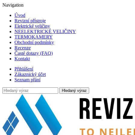
Navigation
Úvod
Revizní přístroje
Elektrické veličiny
NEELEKTRICKÉ VELIČINY
TERMOKAMERY
Obchodní podmínky
Recenze
Časté dotazy (FAQ)
Kontakt
Přihlášení
Zákaznický účet
Seznam přání
Hledaný výraz