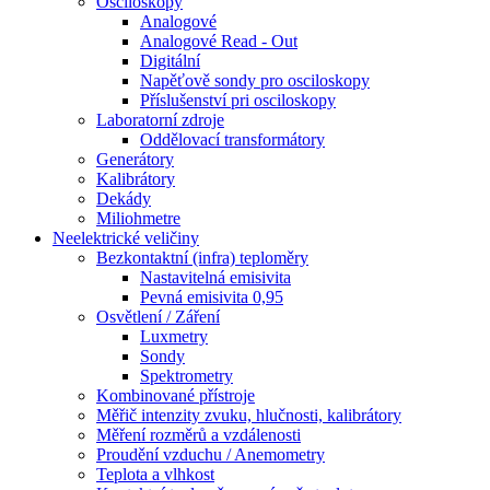
Osciloskopy
Analogové
Analogové Read - Out
Digitální
Napěťově sondy pro osciloskopy
Příslušenství pri osciloskopy
Laboratorní zdroje
Oddělovací transformátory
Generátory
Kalibrátory
Dekády
Miliohmetre
Neelektrické veličiny
Bezkontaktní (infra) teploměry
Nastavitelná emisivita
Pevná emisivita 0,95
Osvětlení / Záření
Luxmetry
Sondy
Spektrometry
Kombinované přístroje
Měřič intenzity zvuku, hlučnosti, kalibrátory
Měření rozměrů a vzdálenosti
Proudění vzduchu / Anemometry
Teplota a vlhkost