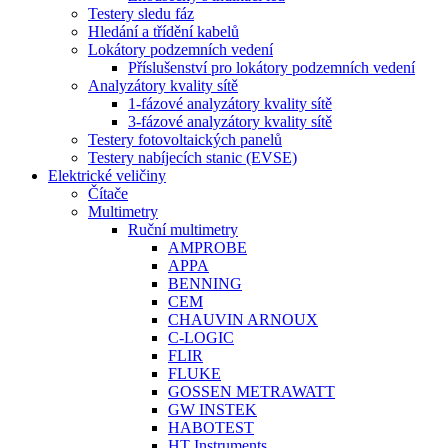
Testery sledu fáz
Hledání a třídění kabelů
Lokátory podzemních vedení
Příslušenství pro lokátory podzemních vedení
Analyzátory kvality sítě
1-fázové analyzátory kvality sítě
3-fázové analyzátory kvality sítě
Testery fotovoltaických panelů
Testery nabíjecích stanic (EVSE)
Elektrické veličiny
Čítače
Multimetry
Ruční multimetry
AMPROBE
APPA
BENNING
CEM
CHAUVIN ARNOUX
C-LOGIC
FLIR
FLUKE
GOSSEN METRAWATT
GW INSTEK
HABOTEST
HT Instruments