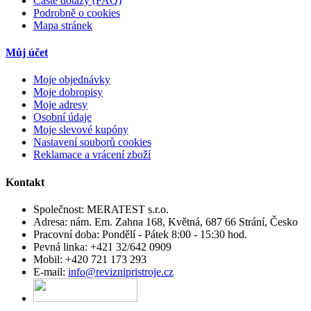
Časté dotazy (FAQ)
Podrobně o cookies
Mapa stránek
Můj účet
Moje objednávky
Moje dobropisy
Moje adresy
Osobní údaje
Moje slevové kupóny
Nastavení souborů cookies
Reklamace a vrácení zboží
Kontakt
Společnost:
MERATEST s.r.o.
Adresa:
nám. Em. Zahna 168, Květná, 687 66 Strání, Česko
Pracovní doba:
Pondělí - Pátek 8:00 - 15:30 hod.
Pevná linka:
+421 32/642 0909
Mobil:
+420 721 173 293
E-mail:
info@reviznipristroje.cz