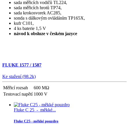
sada měřicích vodičů TL224,
sada měřicích hrotů TP74,
sada krokosvorek AC285,
sonda s dálkovým ovládáním TP165X,
kufr C101,
4 ks baterie 1,5 V
návod k obsluze v českém jazyce
FLUKE 1577 / 1587
Ke stažení (98.2k)
Měřicí rozsah
600 MΩ
Testovací napětí
1000 V
Fluke C 25 - měkké...
Fluke C25 - měkké pouzdro