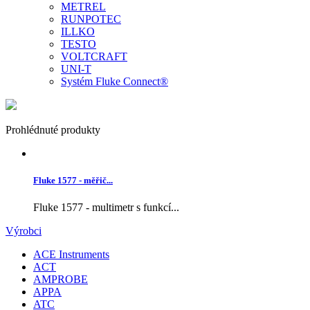
METREL
RUNPOTEC
ILLKO
TESTO
VOLTCRAFT
UNI-T
Systém Fluke Connect®
Prohlédnuté produkty
Fluke 1577 - měřič...
Fluke 1577 - multimetr s funkcí...
Výrobci
ACE Instruments
ACT
AMPROBE
APPA
ATC