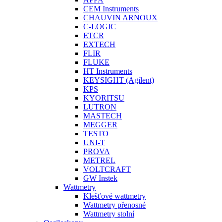
CEM Instruments
CHAUVIN ARNOUX
C-LOGIC
ETCR
EXTECH
FLIR
FLUKE
HT Instruments
KEYSIGHT (Agilent)
KPS
KYORITSU
LUTRON
MASTECH
MEGGER
TESTO
UNI-T
PROVA
METREL
VOLTCRAFT
GW Instek
Wattmetry
Klešťové wattmetry
Wattmetry přenosné
Wattmetry stolní