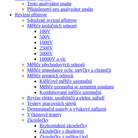
Testo analyzátor spalin
Příslušenství pro analyzátor spalin
Revizní přístroje
Sdružené revizní přístroje
Měřiče izolačních odporů
100V
500V
1000V
2500V
5000V
10000V a víc
Měřiče přechodových odporů
Měřiče impedance ochr. smyčky a chráničů
Měřiče zemních odporů
Klěšťové měřiče uzemnění
Měřiče uzemnění se zemními sondami
Kombinované měřiče uzemnění
Revize elektr. spotřebičů a elektr. nářadí
Testery pracovních strojů
Demonstrační panely a výukové zařízení
Výkonové testery
Zkoušečky
Bezkontaktní zkoušečky
Zkoušečky s displejem
Zkoušečky s indikací led