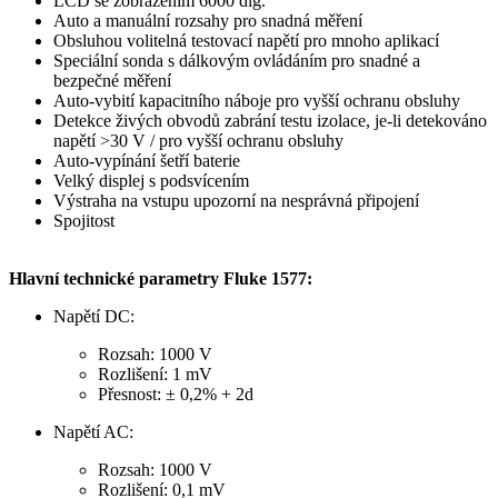
LCD se zobrazením 6000 dig.
Auto a manuální rozsahy pro snadná měření
Obsluhou volitelná testovací napětí pro mnoho aplikací
Speciální sonda s dálkovým ovládáním pro snadné a
bezpečné měření
Auto-vybití kapacitního náboje pro vyšší ochranu obsluhy
Detekce živých obvodů zabrání testu izolace, je-li detekováno
napětí >30 V / pro vyšší ochranu obsluhy
Auto-vypínání šetří baterie
Velký displej s podsvícením
Výstraha na vstupu upozorní na nesprávná připojení
Spojitost
Hlavní technické parametry Fluke 1577:
Napětí DC:
Rozsah: 1000 V
Rozlišení: 1 mV
Přesnost: ± 0,2% + 2d
Napětí AC:
Rozsah: 1000 V
Rozlišení: 0,1 mV