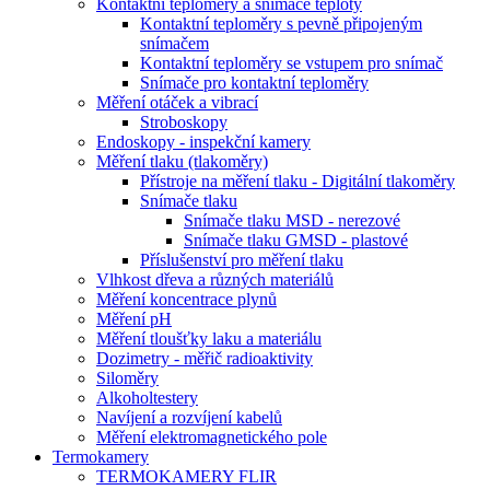
Kontaktní teploměry a snímače teploty
Kontaktní teploměry s pevně připojeným
snímačem
Kontaktní teploměry se vstupem pro snímač
Snímače pro kontaktní teploměry
Měření otáček a vibrací
Stroboskopy
Endoskopy - inspekční kamery
Měření tlaku (tlakoměry)
Přístroje na měření tlaku - Digitální tlakoměry
Snímače tlaku
Snímače tlaku MSD - nerezové
Snímače tlaku GMSD - plastové
Příslušenství pro měření tlaku
Vlhkost dřeva a různých materiálů
Měření koncentrace plynů
Měření pH
Měření tloušťky laku a materiálu
Dozimetry - měřič radioaktivity
Siloměry
Alkoholtestery
Navíjení a rozvíjení kabelů
Měření elektromagnetického pole
Termokamery
TERMOKAMERY FLIR