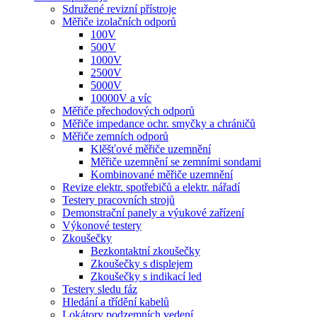
Sdružené revizní přístroje
Měřiče izolačních odporů
100V
500V
1000V
2500V
5000V
10000V a víc
Měřiče přechodových odporů
Měřiče impedance ochr. smyčky a chráničů
Měřiče zemních odporů
Klěšťové měřiče uzemnění
Měřiče uzemnění se zemními sondami
Kombinované měřiče uzemnění
Revize elektr. spotřebičů a elektr. nářadí
Testery pracovních strojů
Demonstrační panely a výukové zařízení
Výkonové testery
Zkoušečky
Bezkontaktní zkoušečky
Zkoušečky s displejem
Zkoušečky s indikací led
Testery sledu fáz
Hledání a třídění kabelů
Lokátory podzemních vedení