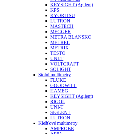
KEYSIGHT (Agilent)
KPS
KYORITSU
LUTRON
MASTECH
MEGGER
METRA BLANSKO
METREL
METRIX
TESTO
UNI-T
VOLTCRAFT
SOLIGHT
Stolní multimetry
FLUKE
GOODWILL
HAMEG
KEYSIGHT (Agilent)
RIGOL
UNI-T
SIGLENT
LUTRON
Klešťové multimetry
AMPROBE
APPA