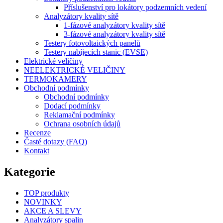
Příslušenství pro lokátory podzemních vedení
Analyzátory kvality sítě
1-fázové analyzátory kvality sítě
3-fázové analyzátory kvality sítě
Testery fotovoltaických panelů
Testery nabíjecích stanic (EVSE)
Elektrické veličiny
NEELEKTRICKÉ VELIČINY
TERMOKAMERY
Obchodní podmínky
Obchodní podmínky
Dodací podmínky
Reklamační podmínky
Ochrana osobních údajů
Recenze
Časté dotazy (FAQ)
Kontakt
Kategorie
TOP produkty
NOVINKY
AKCE A SLEVY
Analyzátory spalin