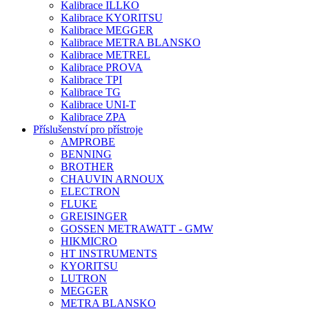
Kalibrace ILLKO
Kalibrace KYORITSU
Kalibrace MEGGER
Kalibrace METRA BLANSKO
Kalibrace METREL
Kalibrace PROVA
Kalibrace TPI
Kalibrace TG
Kalibrace UNI-T
Kalibrace ZPA
Příslušenství pro přístroje
AMPROBE
BENNING
BROTHER
CHAUVIN ARNOUX
ELECTRON
FLUKE
GREISINGER
GOSSEN METRAWATT - GMW
HIKMICRO
HT INSTRUMENTS
KYORITSU
LUTRON
MEGGER
METRA BLANSKO