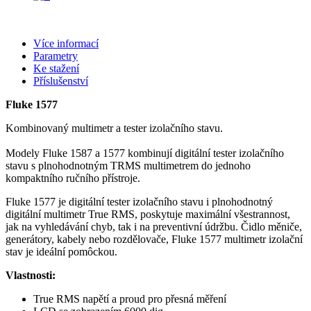
Více informací
Parametry
Ke stažení
Příslušenství
Fluke 1577
Kombinovaný multimetr a tester izolačního stavu
.
Modely Fluke 1587 a 1577 kombinují digitální tester izolačního
stavu s plnohodnotným TRMS multimetrem do jednoho
kompaktního ručního přístroje.
Fluke 1577 je digitální tester izolačního stavu i plnohodnotný
digitální multimetr True RMS, poskytuje maximální všestrannost,
jak na vyhledávání chyb, tak i na preventivní údržbu.
Čidlo měniče,
generátory, kabely nebo rozdělovače, Fluke 1577 multimetr izolační
stav je ideální pomôckou.
Vlastnosti:
True RMS napětí a proud pro přesná měření